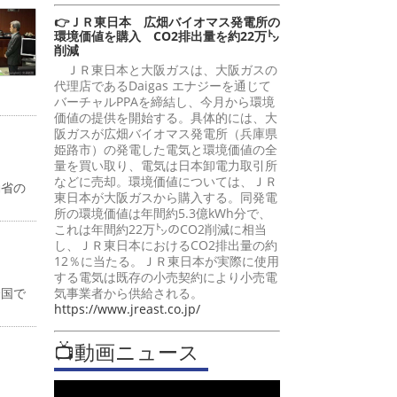
👉ＪＲ東日本 広畑バイオマス発電所の
環境価値を購入 CO2排出量を約22万㌧
削減
ＪＲ東日本と大阪ガスは、大阪ガスの
代理店であるDaigas エナジーを通じて
バーチャルPPAを締結し、今月から環境
価値の提供を開始する。具体的には、大
阪ガスが広畑バイオマス発電所（兵庫県
姫路市）の発電した電気と環境価値の全
量を買い取り、電気は日本卸電力取引所
などに売却。環境価値については、ＪＲ
働省の
東日本が大阪ガスから購入する。同発電
所の環境価値は年間約5.3億kWh分で、
これは年間約22万㌧のCO2削減に相当
し、ＪＲ東日本におけるCO2排出量の約
12％に当たる。ＪＲ東日本が実際に使用
する電気は既存の小売契約により小売電
全国で
気事業者から供給される。
https://www.jreast.co.jp/
📺動画ニュース