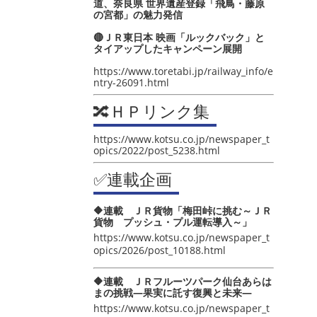
道、奈良県 世界遺産登録「飛鳥・藤原
の宮都」の魅力発信
🔴ＪＲ東日本 映画「ルックバック」と
タイアップしたキャンペーン展開
https://www.toretabi.jp/railway_info/e
ntry-26091.html
🔀ＨＰリンク集
https://www.kotsu.co.jp/newspaper_t
opics/2022/post_5238.html
✅連載企画
🔶連載 ＪＲ貨物「梅田峠に挑む～ＪＲ
貨物 プッシュ・プル運転導入～」
https://www.kotsu.co.jp/newspaper_t
opics/2026/post_10188.html
🔶連載 ＪＲフルーツパーク仙台あらは
まの挑戦―果実に託す復興と未来―
https://www.kotsu.co.jp/newspaper_t