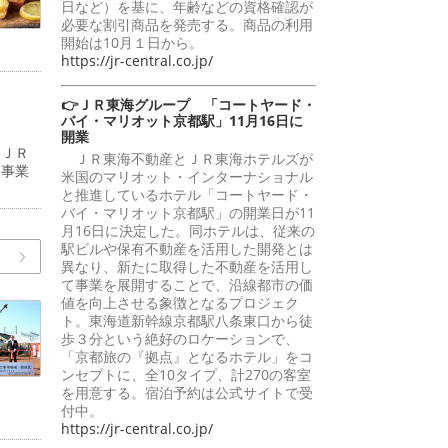
日など）を基に、年齢などの資格確認が
必要な割引商品を発売する。商品の利用
開始は10月１日から。
https://jr-central.co.jp/
👉ＪＲ東海グループ 「コートヤード・
バイ・マリオット京都駅」11月16日に
開業
（ＪＲ
ＪＲ東海不動産とＪＲ東海ホテルズが
道事業
米国のマリオット・インターナショナル
と推進しているホテル「コートヤード・
バイ・マリオット京都駅」の開業日が11
月16日に決定した。同ホテルは、従来の
駅ビルや保有不動産を活用した開発とは
異なり、新たに取得した不動産を活用し
て事業を展開することで、沿線都市の価
値を向上させる象徴となるプロジェク
ト。東海道新幹線京都駅八条東口から徒
歩３分という絶好のロケーションで、
「京都旅の『拠点』となるホテル」をコ
ンセプトに、全10タイプ、計270の客室
を用意する。宿泊予約は公式サイトで受
付中。
https://jr-central.co.jp/