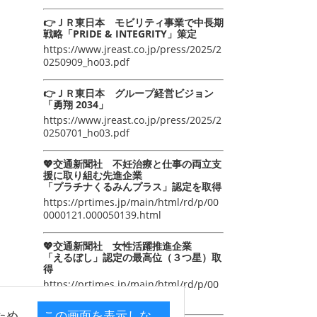
👉ＪＲ東日本 モビリティ事業で中長期
戦略「PRIDE & INTEGRITY」策定
https://www.jreast.co.jp/press/2025/2
0250909_ho03.pdf
👉ＪＲ東日本 グループ経営ビジョン
「勇翔 2034」
https://www.jreast.co.jp/press/2025/2
0250701_ho03.pdf
💖交通新聞社 不妊治療と仕事の両立支
援に取り組む先進企業
「プラチナくるみんプラス」認定を取得
https://prtimes.jp/main/html/rd/p/00
0000121.000050139.html
💖交通新聞社 女性活躍推進企業
「えるぼし」認定の最高位（３つ星）取
得
https://prtimes.jp/main/html/rd/p/00
0000105.000050139.html
ため
この画面を表示しな