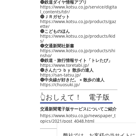
🔵鉄道ダイヤ情報アプリ
https://www.kotsu.co.jp/service/digita
l_contents/tdr/
🔵ＪＲガゼット
https://www.kotsu.co.jp/products/gaz
ette/
🔵こどものほん
https://www.kotsu.co.jp/products/kid
s/
🔵交通新聞社新書
https://www.kotsu.co.jp/products/shi
nsho/
🔵鉄道・旅行情報サイト「トレたび」
https://www.toretabi.jp/
🔵さんたつ ｂｙ 散歩の達人
https://san-tatsu.jp/
🔵中央線が好きだ。 × 散歩の達人
https://chuosuki.jp/
👆おしえて！ 電子版
交通新聞電子版サービスについてご紹介
https://www.kotsu.co.jp/newspaper_t
opics/2021/post_4048.html
弊社では、お客様の当サイトに