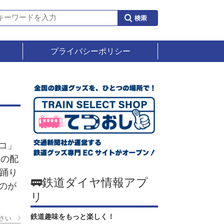
プライバシーポリシー
年
コ」
ジの配
波踊り
🚃鉄道ダイヤ情報アプ
のが
リ
鉄道趣味をもっと楽しく！
さい