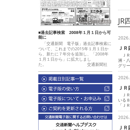
JR
■過去記事検索 2008年１月１日から可
能に
2026.
「交通新聞 電子版」過去記事検索に
ＪＲ
ついて、これまでの2015年１月１日か
ら、新たに７年分を追加し、「2008年
ＪＲ
１月１日から」に拡大しまし
洲・
た。 交通新聞社
グリ
2026.
ＪＲ
ＪＲ
いる
「Ｊ
2026.
ＪＲ