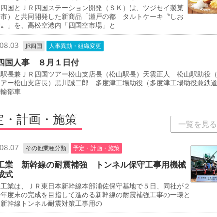
四国とＪＲ四国ステーション開発（ＳＫ）は、ツジセイ製菓
松市）と共同開発した新商品「瀬戸の都 タルトケーキ〝しお
檬〟」を、高松空港内「四国空市場」と
08.03
JR四国
人事異動・組織変更
四国人事 ８月１日付
駅長兼ＪＲ四国ツアー松山支店長（松山駅長）天雲正人 松山駅助役
ツアー松山支店長）黒川誠二郎 多度津工場助役（多度津工場助役兼鉄
運輸部車
定・計画・施策
一覧を見る
08.07
その他業種分類
予定・計画・施策
工業 新幹線の耐震補強 トンネル保守工事用機械
成式
工業は、ＪＲ東日本新幹線本部浦佐保守基地で５日、同社が２
０年度末の完成を目指して進める新幹線の耐震補強工事の一環と
、新幹線トンネル耐震対策工事用の