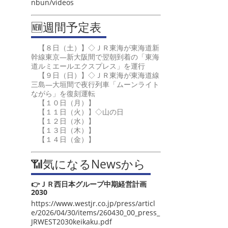
nbun/videos
🆕週間予定表
【８日（土）】◇ＪＲ東海が東海道新
幹線東京―新大阪間で翌朝到着の「東海
道ルミエールエクスプレス」を運行
【９日（日）】◇ＪＲ東海が東海道線
三島―大垣間で夜行列車「ムーンライト
ながら」を復刻運転
【１０日（月）】
【１１日（火）】◇山の日
【１２日（水）】
【１３日（木）】
【１４日（金）】
📶気になるNewsから
👉ＪＲ西日本グループ中期経営計画
2030
https://www.westjr.co.jp/press/articl
e/2026/04/30/items/260430_00_press_
JRWEST2030keikaku.pdf