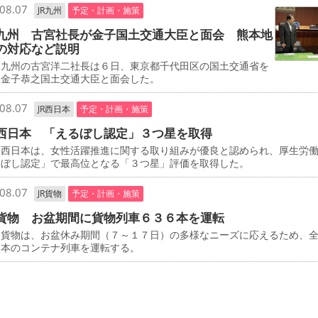
08.07
JR九州
予定・計画・施策
九州 古宮社長が金子国土交通大臣と面会 熊本地
の対応など説明
九州の古宮洋二社長は６日、東京都千代田区の国土交通省を
、金子恭之国土交通大臣と面会した。
08.07
JR西日本
予定・計画・施策
西日本 「えるぼし認定」３つ星を取得
西日本は、女性活躍推進に関する取り組みが優良と認められ、厚生労
るぼし認定」で最高位となる「３つ星」評価を取得した。
08.07
JR貨物
予定・計画・施策
貨物 お盆期間に貨物列車６３６本を運転
貨物は、お盆休み期間（７～１７日）の多様なニーズに応えるため、
６本のコンテナ列車を運転する。