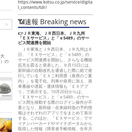
https://www.kotsu.co.jp/service/digita
l_contents/tdr/
📶速報 Breaking news
👉ＪＲ東海、ＪＲ西日本、ＪＲ九州
「ＥＸサービス」と「ｅ5489」のサー
ビス間連携を開始
ＪＲ東海とＪＲ西日本、ＪＲ九州は６
日、「ＥＸサービス」と「ｅ5489」の
予大
サービス間連携を開始し、さらなる機能
間）の
拡充を図ると発表した。９月15日には、
新幹線の自動改札を通過した際に紙で発
行している「ＥＸご利用票（座席のご案
内）」を電子化。列車や座席に加え、発
車番線や遅延・運休情報も「ＥＸアプ
リ」で表示する。10月20日からは、
「ＥＸサービス」と「ｅ5489」のサー
ビス間を移動する際のログイン操作が不
要となり、新幹線・在来線特急の予約情
報はそれぞれのアプリでをまとめて表示
する。このほか、「ＥＸサービス」でマ
イナンバーカードやマイナポータルから
取得した情報（障害者手帳情報、生年月