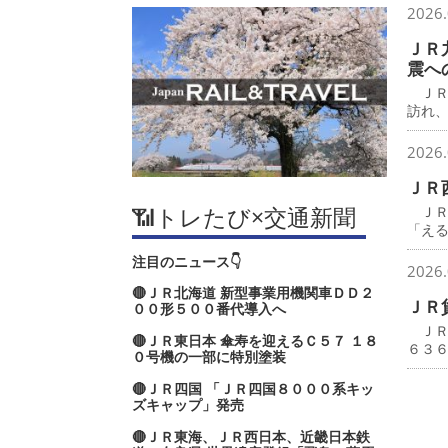
2026.
ＪＲ
震へ
ＪＲ
訪れ
2026.
ＪＲ
📶トレたび×交通新聞
ＪＲ
「え
注目のニュース👇
2026.
🔴ＪＲ北海道 新型事業用機関車ＤＤ２
ＪＲ
００形５００番代導入へ
ＪＲ
🔴ＪＲ東日本 傘寿を迎えるＣ５７ １８
６３
０号機の一部に特別塗装
🔴ＪＲ四国 「ＪＲ四国８０００系キッ
ズキャップ」発売
🔴ＪＲ東海、ＪＲ西日本、近畿日本鉄