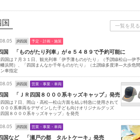
四国
一覧を見る
08.05
JR四国
予定・計画・施策
四国 「ものがたり列車」がｅ５４８９で予約可能に
四国は７月３１日、観光列車「伊予灘ものがたり」（予讃線松山―伊
八幡浜間）、「四国まんなか千年ものがたり」（土讃線多度津―大歩危
ーン車指定
08.05
JR四国
営業・事業・車両
四国 「ＪＲ四国８０００系キッズキャップ」発売
四国は７日、岡山・高松―松山方面を結ぶ特急に使用されて
８０００系車両をデザインした子ども向けオリジナルグッズ
Ｒ四国８０００系キッズキャップ」を発売
08.05
JR四国
営業・事業・車両
四国など 「瀬戸の都 タルトケーキ」発売