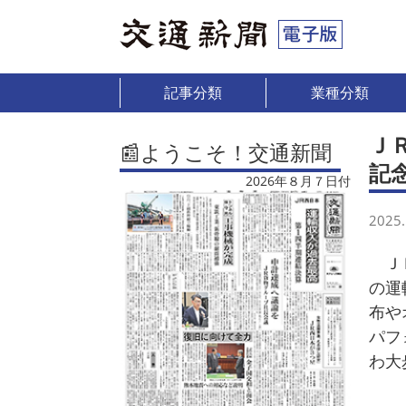
記事分類
業種分類
Ｊ
📰ようこそ！交通新聞
記
2026年８月７日付
2025.
ＪＲ
の運
布や
パフ
わ大