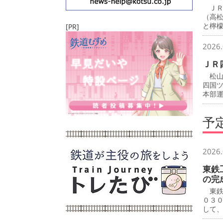
ＪＲ
（高
と檸
[PR]
2026.
ＪＲ
松山
四国
本部
予
2026.
東鉄
の完
東鉄
０３
して