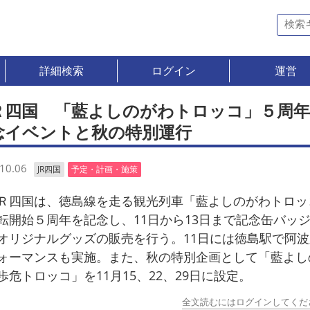
詳細検索
ログイン
運営
Ｒ四国 「藍よしのがわトロッコ」５周
念イベントと秋の特別運行
10.06
JR四国
予定・計画・施策
四国は、徳島線を走る観光列車「藍よしのがわトロッ
転開始５周年を記念し、11日から13日まで記念缶バッ
オリジナルグッズの販売を行う。11日には徳島駅で阿
ォーマンスも実施。また、秋の特別企画として「藍よし
歩危トロッコ」を11月15、22、29日に設定。
全文読むにはログインしてくだ