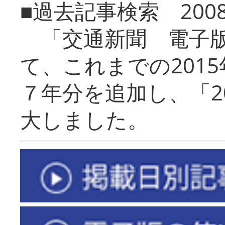
■過去記事検索 20
「交通新聞 電子版
て、これまでの201
７年分を追加し、「2
大しました