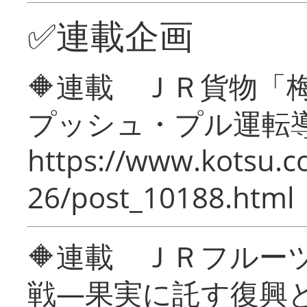
✅連載企画
🔶連載 ＪＲ貨物
プッシュ・プル運転
https://www.kotsu.c
26/post_10188.html
🔶連載 ＪＲフルー
戦―果実に託す復興