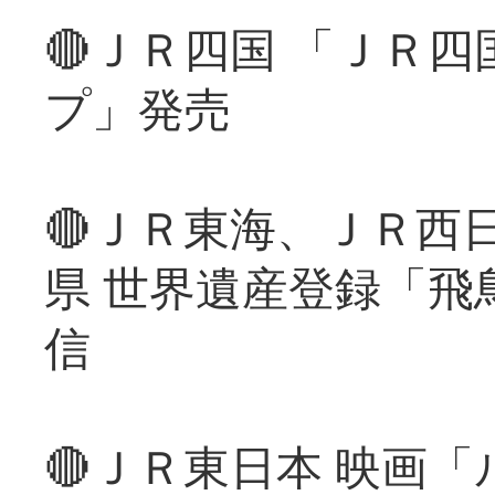
🔴ＪＲ四国 「ＪＲ
プ」発売
🔴ＪＲ東海、ＪＲ西
県 世界遺産登録「飛
信
🔴ＪＲ東日本 映画