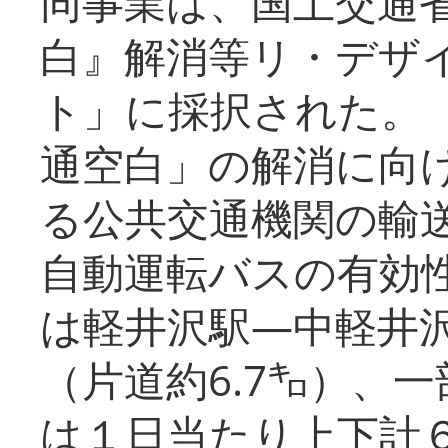
同事業は、国土交通
白』解消等リ・デザ
ト」に採択された。
通空白」の解消に向
る公共交通機関の輸
自動運転バスの有効
は軽井沢駅―中軽井
（片道約6.7㌔）、
は１日当たり上下計