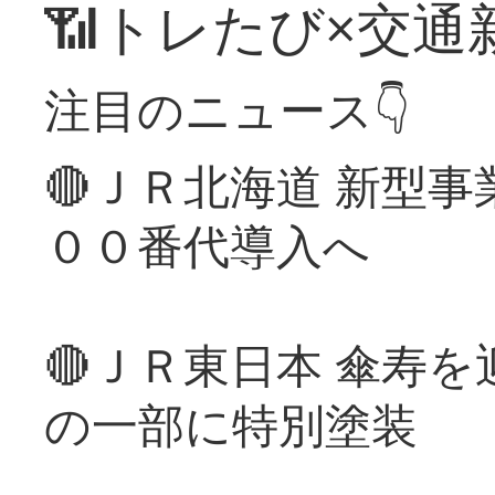
📶トレたび×交通
注目のニュース👇
🔴ＪＲ北海道 新型
００番代導入へ
🔴ＪＲ東日本 傘寿
の一部に特別塗装