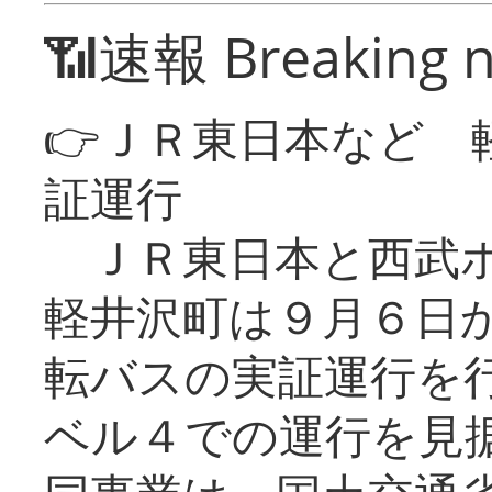
📶速報 Breaking 
👉ＪＲ東日本など 
証運行
ＪＲ東日本と西武ホ
軽井沢町は９月６日か
転バスの実証運行を
ベル４での運行を見