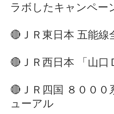
ラボしたキャンペー
🔴ＪＲ東日本 五能
🔴ＪＲ西日本 「山
🔴ＪＲ四国 ８００
ューアル