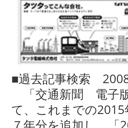
■過去記事検索 20
「交通新聞 電子版
て、これまでの201
７年分を追加し、「2