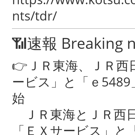
nts/tdr/
📶速報 Breaking 
👉ＪＲ東海、ＪＲ西
ービス」と「ｅ548
始
ＪＲ東海とＪＲ西日
「ＥＸサービス」と「