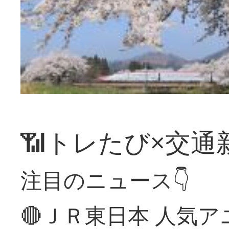
📶トレたび×交通
注目のニュース👇
🔴ＪＲ東日本 人気