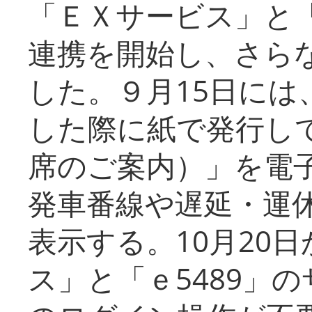
「ＥＸサービス」と「
連携を開始し、さら
した。９月15日には
した際に紙で発行し
席のご案内）」を電
発車番線や遅延・運
表示する。10月20
ス」と「ｅ5489」