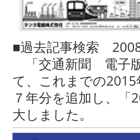
■過去記事検索 20
「交通新聞 電子版
て、これまでの201
７年分を追加し、「2
大しました