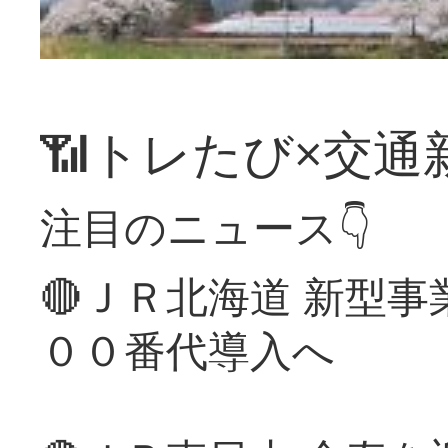
📶トレたび×交通
注目のニュース👇
🔴ＪＲ北海道 新型
００番代導入へ