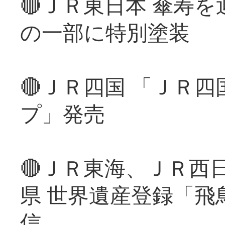
🔴ＪＲ東日本 傘寿
の一部に特別塗装
🔴ＪＲ四国 「ＪＲ
プ」発売
🔴ＪＲ東海、ＪＲ西
県 世界遺産登録「飛
信