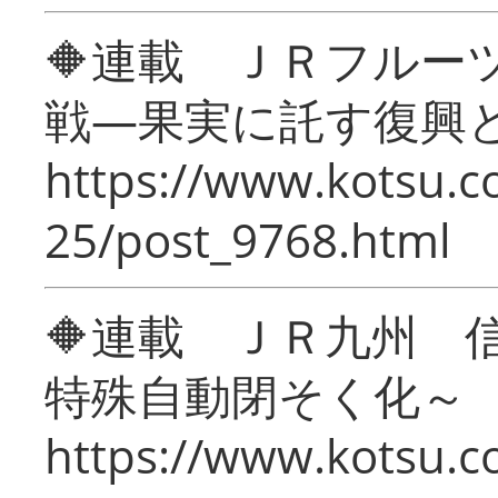
🔶連載 ＪＲフルー
戦―果実に託す復興
https://www.kotsu.c
25/post_9768.html
🔶連載 ＪＲ九州 
特殊自動閉そく化～
https://www.kotsu.c