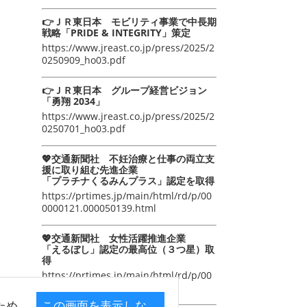
👉ＪＲ東日本 モビリティ事業で中長期
戦略「PRIDE & INTEGRITY」策定
https://www.jreast.co.jp/press/2025/2
0250909_ho03.pdf
👉ＪＲ東日本 グループ経営ビジョン
「勇翔 2034」
https://www.jreast.co.jp/press/2025/2
0250701_ho03.pdf
💖交通新聞社 不妊治療と仕事の両立支
援に取り組む先進企業
「プラチナくるみんプラス」認定を取得
https://prtimes.jp/main/html/rd/p/00
0000121.000050139.html
💖交通新聞社 女性活躍推進企業
「えるぼし」認定の最高位（３つ星）取
得
https://prtimes.jp/main/html/rd/p/00
0000105.000050139.html
ため
この画面を表示しな