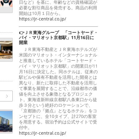
日など）を基に、年齢などの資格確認が
必要な割引商品を発売する。商品の利用
開始は10月１日から。
https://jr-central.co.jp/
👉ＪＲ東海グループ 「コートヤード・
バイ・マリオット京都駅」11月16日に
開業
ＪＲ東海不動産とＪＲ東海ホテルズが
米国のマリオット・インターナショナル
と推進しているホテル「コートヤード・
バイ・マリオット京都駅」の開業日が11
月16日に決定した。同ホテルは、従来の
駅ビルや保有不動産を活用した開発とは
異なり、新たに取得した不動産を活用し
て事業を展開することで、沿線都市の価
値を向上させる象徴となるプロジェク
ト。東海道新幹線京都駅八条東口から徒
歩３分という絶好のロケーションで、
「京都旅の『拠点』となるホテル」をコ
ンセプトに、全10タイプ、計270の客室
を用意する。宿泊予約は公式サイトで受
付中。
https://jr-central.co.jp/