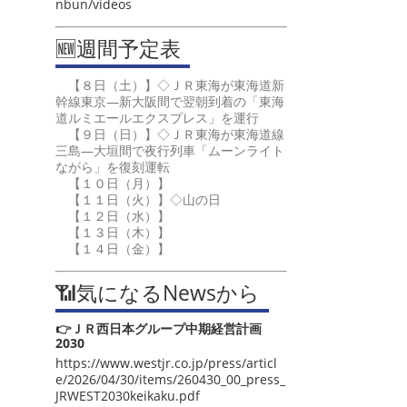
nbun/videos
🆕週間予定表
【８日（土）】◇ＪＲ東海が東海道新
幹線東京―新大阪間で翌朝到着の「東海
道ルミエールエクスプレス」を運行
【９日（日）】◇ＪＲ東海が東海道線
三島―大垣間で夜行列車「ムーンライト
ながら」を復刻運転
【１０日（月）】
【１１日（火）】◇山の日
【１２日（水）】
【１３日（木）】
【１４日（金）】
📶気になるNewsから
👉ＪＲ西日本グループ中期経営計画
2030
https://www.westjr.co.jp/press/articl
e/2026/04/30/items/260430_00_press_
JRWEST2030keikaku.pdf