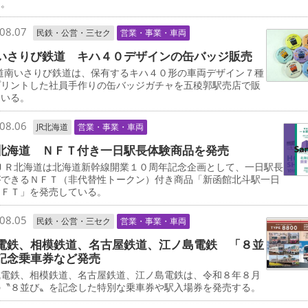
る。
08.07
民鉄・公営・三セク
営業・事業・車両
いさりび鉄道 キハ４０デザインの缶バッジ販売
道南いさりび鉄道は、保有するキハ４０形の車両デザイン７種
プリントした社員手作りの缶バッジガチャを五稜郭駅売店で販
ている。
08.06
JR北海道
営業・事業・車両
北海道 ＮＦＴ付き一日駅長体験商品を発売
ＪＲ北海道は北海道新幹線開業１０周年記念企画として、一日駅長
ができるＮＦＴ（非代替性トークン）付き商品「新函館北斗駅一日
ＮＦＴ」を発売している。
08.05
民鉄・公営・三セク
営業・事業・車両
電鉄、相模鉄道、名古屋鉄道、江ノ島電鉄 「８並
記念乗車券など発売
電鉄、相模鉄道、名古屋鉄道、江ノ島電鉄は、令和８年８月
の〝８並び〟を記念した特別な乗車券や駅入場券を発売する。