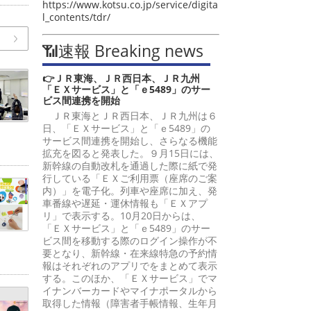
https://www.kotsu.co.jp/service/digita
l_contents/tdr/
📶速報 Breaking news
👉ＪＲ東海、ＪＲ西日本、ＪＲ九州
「ＥＸサービス」と「ｅ5489」のサー
ビス間連携を開始
ＪＲ東海とＪＲ西日本、ＪＲ九州は６
日、「ＥＸサービス」と「ｅ5489」の
サービス間連携を開始し、さらなる機能
拡充を図ると発表した。９月15日には、
新幹線の自動改札を通過した際に紙で発
行している「ＥＸご利用票（座席のご案
内）」を電子化。列車や座席に加え、発
車番線や遅延・運休情報も「ＥＸアプ
リ」で表示する。10月20日からは、
「ＥＸサービス」と「ｅ5489」のサー
ビス間を移動する際のログイン操作が不
要となり、新幹線・在来線特急の予約情
報はそれぞれのアプリでをまとめて表示
する。このほか、「ＥＸサービス」でマ
イナンバーカードやマイナポータルから
取得した情報（障害者手帳情報、生年月