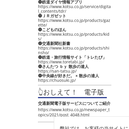
🔵鉄道ダイヤ情報アプリ
https://www.kotsu.co.jp/service/digita
l_contents/tdr/
🔵ＪＲガゼット
https://www.kotsu.co.jp/products/gaz
ette/
🔵こどものほん
https://www.kotsu.co.jp/products/kid
s/
🔵交通新聞社新書
https://www.kotsu.co.jp/products/shi
nsho/
🔵鉄道・旅行情報サイト「トレたび」
https://www.toretabi.jp/
🔵さんたつ ｂｙ 散歩の達人
https://san-tatsu.jp/
🔵中央線が好きだ。 × 散歩の達人
https://chuosuki.jp/
👆おしえて！ 電子版
交通新聞電子版サービスについてご紹介
https://www.kotsu.co.jp/newspaper_t
opics/2021/post_4048.html
弊社では、お客様の当サイトに