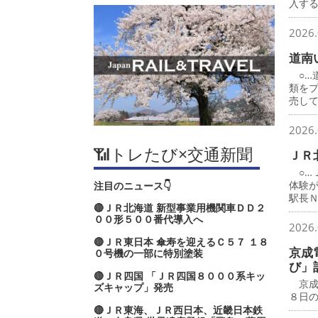
入す
2026.
道南
○…
類を
売し
2026.
📶トレたび×交通新聞
ＪＲ
○…
体験
注目のニュース👇
駅長
🔴ＪＲ北海道 新型事業用機関車ＤＤ２
００形５００番代導入へ
2026.
🔴ＪＲ東日本 傘寿を迎えるＣ５７ １８
京成
０号機の一部に特別塗装
び」
🔴ＪＲ四国 「ＪＲ四国８０００系キッ
京成
ズキャップ」発売
８日
🔴ＪＲ東海、ＪＲ西日本、近畿日本鉄