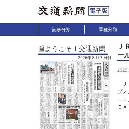
記事分類
業種分類
Ｊ
📰ようこそ！交通新聞
ー
2026年８月７日付
2025.
ＪＲ
プメ
ＬＬ
ＥＡ