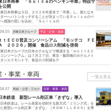
東日本商事 「Ｓｕｉｃａのペンギン卒業」特設サ
を公開
東日本商事は３日、２０２６年度末で「卒業」し、新たなキ
クターへバトンタッチすることが決まっているＳｕｉｃａのペ
ンへ感謝の思いを込め、「Ｓｕｉｃａの
08.05
JR東日本グループ
予定・計画・施策
ｔｔＥＣＯ普及コンソーシアム 「モッテコ ＦＥ
Ａ ２０２６」開催 食品ロス削減を啓発
東日本グループの日本ホテルなどで構成する「ｍｏｔｔＥＣ
及コンソーシアム」は７月２７日、東京・飯田橋のホテルメト
リタンエドモントで、食品ロス削減をテ
業・事業・車両
一覧を見る
08.07
民鉄・公営・三セク
営業・事業・車両
日本鉄道 新型レール削正車「きずな」導入
日本鉄道は、レール表面を切削する新方式「ミリング式」を
した新型レール削正車「きずな」（ＲＯＭＩＬＬ６００）を導