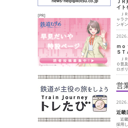
ＪＲ
イト
ＪＲ
[PR]
ャラ
ンギ
2026.
ｍｏ
ＳＴ
ＪＲ
Ｏ普
ロポ
営
2026.
近畿
近畿
採用