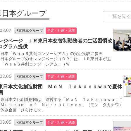
R東日本グループ
一覧を見る
08.07
JR東日本グループ
予定・計画・施策
ンジページ ＪＲ東日本交替制勤務者の生活習慣改
ログラム提供
東日本「ＷａａＳ共創コンソーシアム」の実証実験に参画
東日本グループのオレンジページ（ＯＰ）は、ＪＲ東日本が主
る「ＷａａＳ共創コンソーシアム」（Ｗ
08.06
JR東日本グループ
予定・計画・施策
東日本文化創造財団 ＭｏＮ Ｔａｋａｎａｗａで夏休
画
東日本文化創造財団は、運営する「ＭｏＮ Ｔａｋａｎａｗａ：Ｔ
 Ｍｕｓｅｕｍ ｏｆ Ｎａｒｒａｔｉｖｅｓ」（モン タカナワ）
夏休み企画「ひらけモン、
08.05
JR東日本グループ
予定・計画・施策