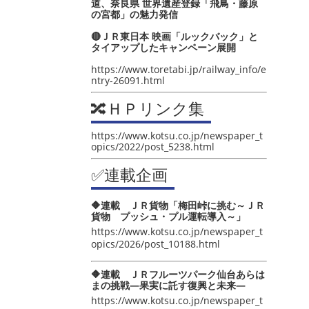
道、奈良県 世界遺産登録「飛鳥・藤原
の宮都」の魅力発信
🔴ＪＲ東日本 映画「ルックバック」と
タイアップしたキャンペーン展開
https://www.toretabi.jp/railway_info/e
ntry-26091.html
🔀ＨＰリンク集
https://www.kotsu.co.jp/newspaper_t
opics/2022/post_5238.html
✅連載企画
🔶連載 ＪＲ貨物「梅田峠に挑む～ＪＲ
貨物 プッシュ・プル運転導入～」
https://www.kotsu.co.jp/newspaper_t
opics/2026/post_10188.html
🔶連載 ＪＲフルーツパーク仙台あらは
まの挑戦―果実に託す復興と未来―
https://www.kotsu.co.jp/newspaper_t