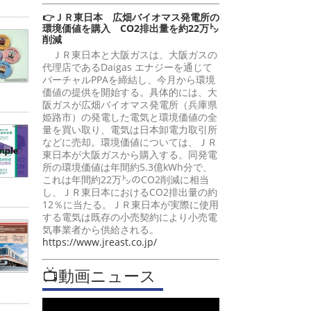
👉ＪＲ東日本 広畑バイオマス発電所の
環境価値を購入 CO2排出量を約22万㌧
削減
ＪＲ東日本と大阪ガスは、大阪ガスの
代理店であるDaigas エナジーを通じて
バーチャルPPAを締結し、今月から環境
価値の提供を開始する。具体的には、大
阪ガスが広畑バイオマス発電所（兵庫県
姫路市）の発電した電気と環境価値の全
量を買い取り、電気は日本卸電力取引所
などに売却。環境価値については、ＪＲ
東日本が大阪ガスから購入する。同発電
所の環境価値は年間約5.3億kWh分で、
これは年間約22万㌧のCO2削減に相当
し、ＪＲ東日本におけるCO2排出量の約
12％に当たる。ＪＲ東日本が実際に使用
する電気は既存の小売契約により小売電
気事業者から供給される。
https://www.jreast.co.jp/
📺動画ニュース