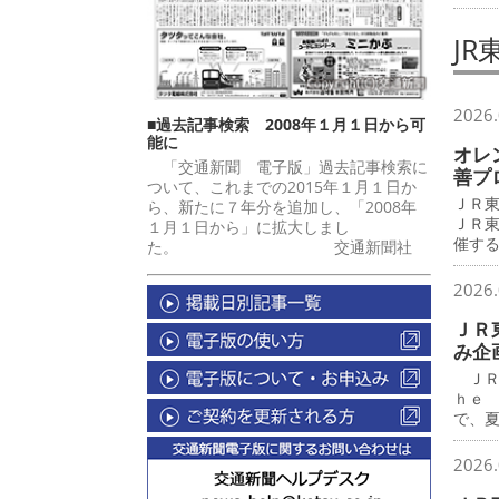
J
2026.
■過去記事検索 2008年１月１日から可
能に
オレ
「交通新聞 電子版」過去記事検索に
善プ
ついて、これまでの2015年１月１日か
ＪＲ
ら、新たに７年分を追加し、「2008年
ＪＲ
１月１日から」に拡大しまし
催す
た。 交通新聞社
2026.
ＪＲ
み企
ＪＲ
ｈｅ
で、
2026.