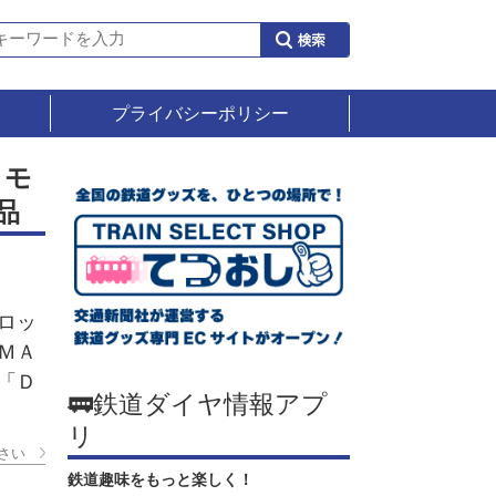
プライバシーポリシー
タモ
品
ロッ
ＭＡ
「Ｄ
🚃鉄道ダイヤ情報アプ
リ
さい
鉄道趣味をもっと楽しく！