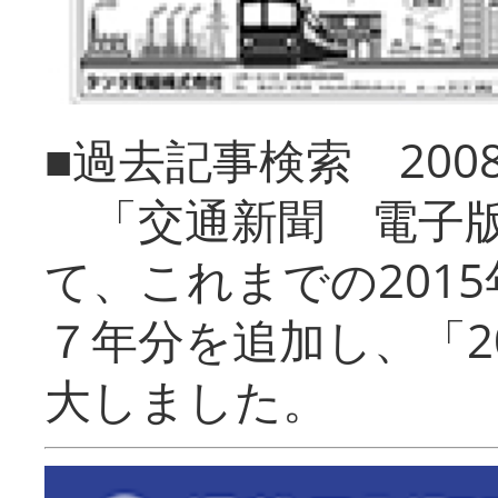
■過去記事検索 20
「交通新聞 電子版
て、これまでの201
７年分を追加し、「2
大しました