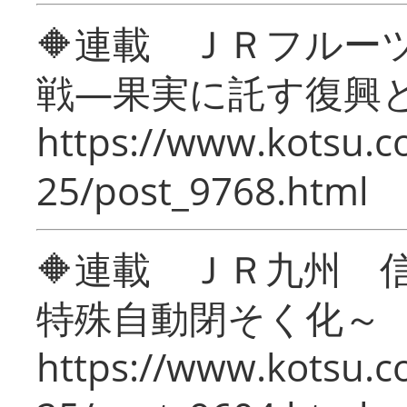
🔶連載 ＪＲフルー
戦―果実に託す復興
https://www.kotsu.c
25/post_9768.html
🔶連載 ＪＲ九州 
特殊自動閉そく化～
https://www.kotsu.c