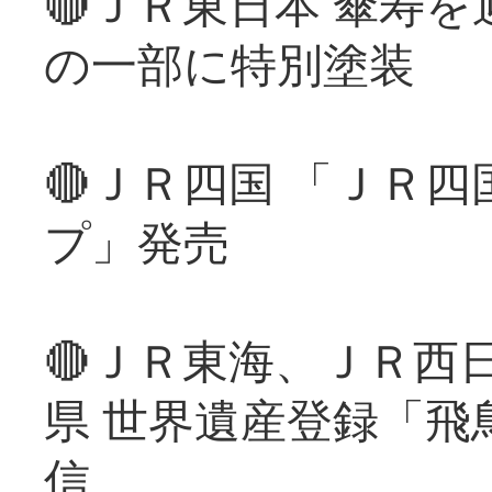
🔴ＪＲ東日本 傘寿
の一部に特別塗装
🔴ＪＲ四国 「ＪＲ
プ」発売
🔴ＪＲ東海、ＪＲ西
県 世界遺産登録「飛
信