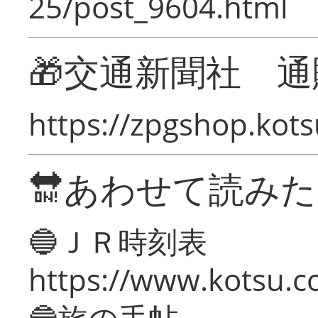
25/post_9604.html
🎁交通新聞社 通
https://zpgshop.kots
🔛あわせて読み
🔵ＪＲ時刻表
https://www.kotsu.co
🔵旅の手帖