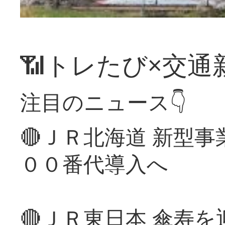
📶トレたび×交通
注目のニュース👇
🔴ＪＲ北海道 新型
００番代導入へ
🔴ＪＲ東日本 傘寿