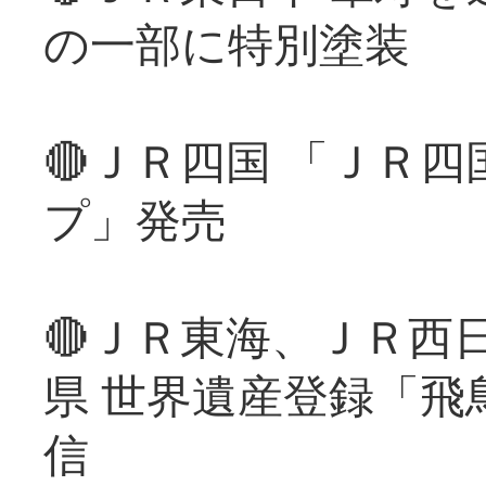
の一部に特別塗装
🔴ＪＲ四国 「ＪＲ
プ」発売
🔴ＪＲ東海、ＪＲ西
県 世界遺産登録「飛
信