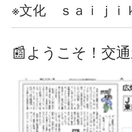
※文化 ｓａｉｊｉ
📰ようこそ！交