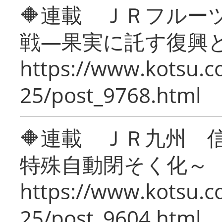
🔶連載 ＪＲフルー
戦―果実に託す復興
https://www.kotsu.c
25/post_9768.html
🔶連載 ＪＲ九州 
特殊自動閉そく化～
https://www.kotsu.c
25/post_9604.html