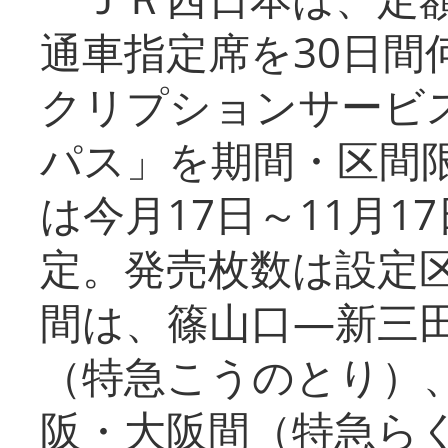
通車指定席を30日間
クリプションサービス
パス」を期間・区間
は今月17日～11月
定。発売枚数は設定
間は、篠山口―新三
（特急こうのとり）
阪・大阪間（特急ら