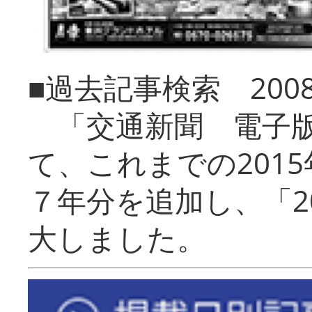
■過去記事検索 20
「交通新聞 電子版
て、これまでの201
７年分を追加し、「2
大しました