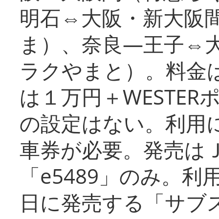
明石⇔大阪・新大阪
ま）、奈良―王子⇔
ラクやまと）。料金
は１万円＋WESTER
の設定はない。利用
車券が必要。発売は
「e5489」のみ。
日に発売する「サブ