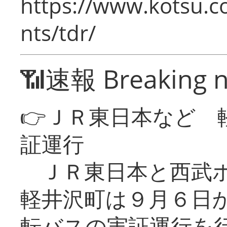
https://www.kotsu.co
nts/tdr/
📶速報 Breaking 
👉ＪＲ東日本など 
証運行
ＪＲ東日本と西武ホ
軽井沢町は９月６日か
転バスの実証運行を