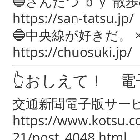
🔵さんたつ ｂｙ 散
https://san-tatsu.jp/
🔵中央線が好きだ。 
https://chuosuki.jp/
👆おしえて！ 電
交通新聞電子版サー
https://www.kotsu.c
21/post_4048.html