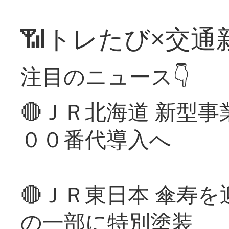
📶トレたび×交通
注目のニュース👇
🔴ＪＲ北海道 新型
００番代導入へ
🔴ＪＲ東日本 傘寿
の一部に特別塗装