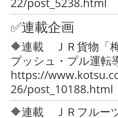
22/post_5238.html
✅連載企画
🔶連載 ＪＲ貨物
プッシュ・プル運転
https://www.kotsu.c
26/post_10188.html
🔶連載 ＪＲフルー