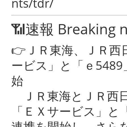
nts/tdr/
📶速報 Breaking 
👉ＪＲ東海、ＪＲ西
ービス」と「ｅ548
始
ＪＲ東海とＪＲ西日
「ＥＸサービス」と「
連携を開始し、さら