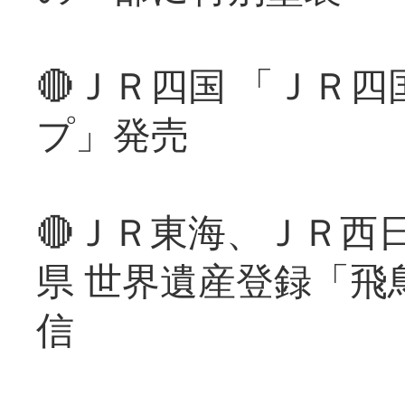
🔴ＪＲ四国 「ＪＲ
プ」発売
🔴ＪＲ東海、ＪＲ西
県 世界遺産登録「飛
信