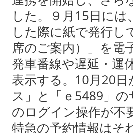
した。９月15日には
した際に紙で発行し
席のご案内）」を電
発車番線や遅延・運
表示する。10月20
ス」と「ｅ5489」
のログイン操作が不
特急の予約情報はそ