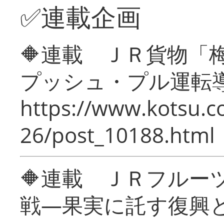
✅連載企画
🔶連載 ＪＲ貨物
プッシュ・プル運転
https://www.kotsu.c
26/post_10188.html
🔶連載 ＪＲフルー
戦―果実に託す復興