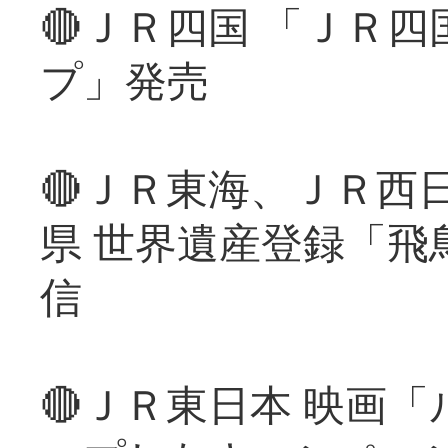
🔴ＪＲ四国 「ＪＲ
プ」発売
🔴ＪＲ東海、ＪＲ西
県 世界遺産登録「飛
信
🔴ＪＲ東日本 映画