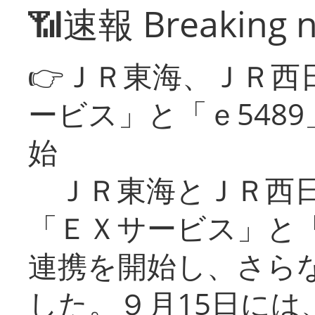
📶速報 Breaking 
👉ＪＲ東海、ＪＲ西
ービス」と「ｅ548
始
ＪＲ東海とＪＲ西日
「ＥＸサービス」と「
連携を開始し、さら
した。９月15日には