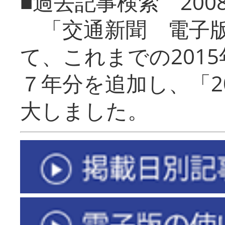
■過去記事検索 20
「交通新聞 電子版
て、これまでの201
７年分を追加し、「2
大しました