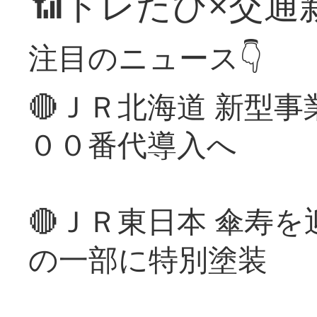
📶トレたび×交通
注目のニュース👇
🔴ＪＲ北海道 新型
００番代導入へ
🔴ＪＲ東日本 傘寿
の一部に特別塗装