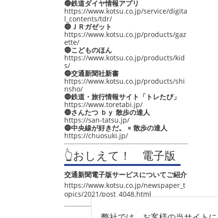
🔵鉄道ダイヤ情報アプリ
https://www.kotsu.co.jp/service/digita
l_contents/tdr/
🔵ＪＲガゼット
https://www.kotsu.co.jp/products/gaz
ette/
🔵こどものほん
https://www.kotsu.co.jp/products/kid
s/
🔵交通新聞社新書
https://www.kotsu.co.jp/products/shi
nsho/
🔵鉄道・旅行情報サイト「トレたび」
https://www.toretabi.jp/
🔵さんたつ ｂｙ 散歩の達人
https://san-tatsu.jp/
🔵中央線が好きだ。 × 散歩の達人
https://chuosuki.jp/
👆おしえて！ 電子版
交通新聞電子版サービスについてご紹介
https://www.kotsu.co.jp/newspaper_t
opics/2021/post_4048.html
弊社では、お客様の当サイトに