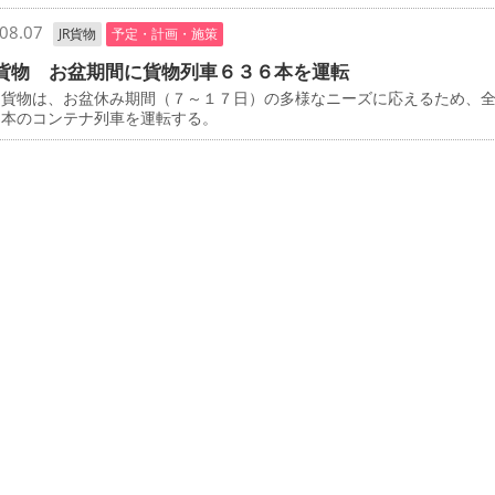
08.07
JR貨物
予定・計画・施策
貨物 お盆期間に貨物列車６３６本を運転
貨物は、お盆休み期間（７～１７日）の多様なニーズに応えるため、
６本のコンテナ列車を運転する。