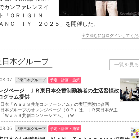
でカンファレンスイ
ト「ＯＲＩＧＩＮ
ＡＮＣＩＴＹ ２０２５」を開催した。
全文読むにはログインしてくだ
R東日本グループ
一覧を見る
08.07
JR東日本グループ
予定・計画・施策
ンジページ ＪＲ東日本交替制勤務者の生活習慣改
ログラム提供
東日本「ＷａａＳ共創コンソーシアム」の実証実験に参画
東日本グループのオレンジページ（ＯＰ）は、ＪＲ東日本が主
る「ＷａａＳ共創コンソーシアム」（Ｗ
08.06
JR東日本グループ
予定・計画・施策