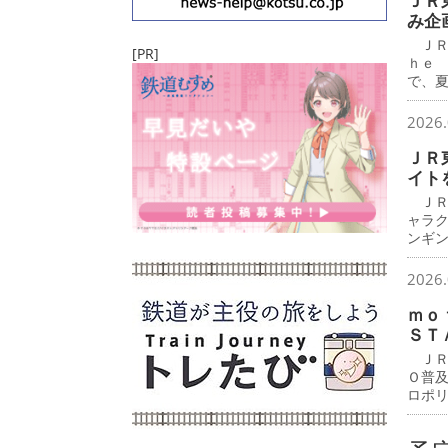
ＪＲ
み企
ＪＲ
[PR]
ｈｅ
で、
2026.
ＪＲ
イト
ＪＲ
ャラ
ンギ
2026.
ｍｏ
ＳＴ
ＪＲ
Ｏ普
ロポ