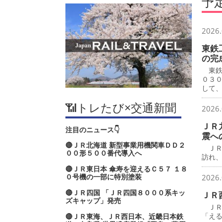
予
2026.
東鉄
の完
東鉄
０３
して
📶トレたび×交通新聞
2026.
ＪＲ
注目のニュース👇
震へ
🔴ＪＲ北海道 新型事業用機関車ＤＤ２
ＪＲ
００形５００番代導入へ
訪れ
🔴ＪＲ東日本 傘寿を迎えるＣ５７ １８
０号機の一部に特別塗装
2026.
🔴ＪＲ四国 「ＪＲ四国８０００系キッ
ＪＲ
ズキャップ」発売
ＪＲ
「え
🔴ＪＲ東海、ＪＲ西日本、近畿日本鉄