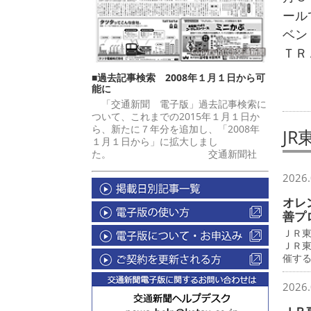
ール
ベン
ＴＲ
■過去記事検索 2008年１月１日から可
能に
「交通新聞 電子版」過去記事検索に
ついて、これまでの2015年１月１日か
ら、新たに７年分を追加し、「2008年
J
１月１日から」に拡大しまし
た。 交通新聞社
2026.
オレ
善プ
ＪＲ
ＪＲ
催す
2026.