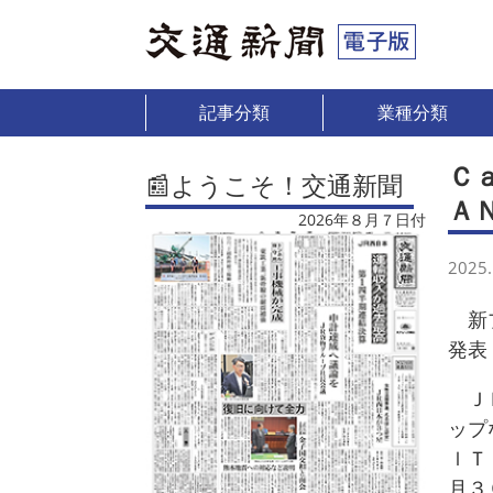
記事分類
業種分類
Ｃ
📰ようこそ！交通新聞
Ａ
2026年８月７日付
2025.
新プ
発表
ＪＲ
ップ
ｌＴ
月３