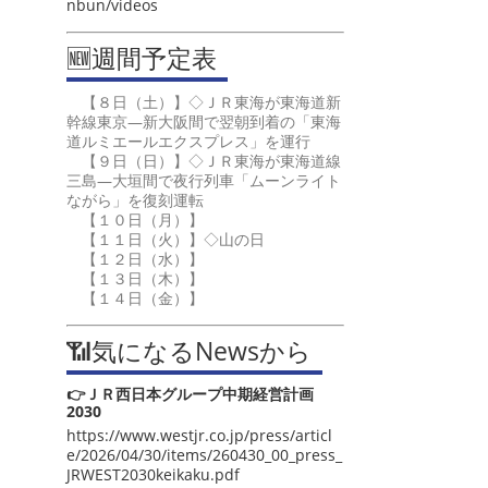
nbun/videos
🆕週間予定表
【８日（土）】◇ＪＲ東海が東海道新
幹線東京―新大阪間で翌朝到着の「東海
道ルミエールエクスプレス」を運行
【９日（日）】◇ＪＲ東海が東海道線
三島―大垣間で夜行列車「ムーンライト
ながら」を復刻運転
【１０日（月）】
【１１日（火）】◇山の日
【１２日（水）】
【１３日（木）】
【１４日（金）】
📶気になるNewsから
👉ＪＲ西日本グループ中期経営計画
2030
https://www.westjr.co.jp/press/articl
e/2026/04/30/items/260430_00_press_
JRWEST2030keikaku.pdf