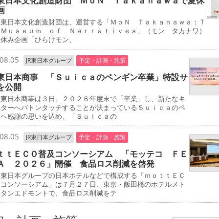
東日本文化創造財団 ＭｏＮ Ｔａｋａｎａｗａで夏休
画
東日本文化創造財団は、運営する「ＭｏＮ Ｔａｋａｎａｗａ：Ｔ
 Ｍｕｓｅｕｍ ｏｆ Ｎａｒｒａｔｉｖｅｓ」（モン タカナワ）
夏休み企画「ひらけモン、
08.05
JR東日本グループ
予定・計画・施策
東日本商事 「Ｓｕｉｃａのペンギン卒業」特設サ
を公開
東日本商事は３日、２０２６年度末で「卒業」し、新たなキ
クターへバトンタッチすることが決まっているＳｕｉｃａのペ
ンへ感謝の思いを込め、「Ｓｕｉｃａの
08.05
JR東日本グループ
予定・計画・施策
ｔｔＥＣＯ普及コンソーシアム 「モッテコ ＦＥ
Ａ ２０２６」開催 食品ロス削減を啓発
東日本グループの日本ホテルなどで構成する「ｍｏｔｔＥＣ
及コンソーシアム」は７月２７日、東京・飯田橋のホテルメト
リタンエドモントで、食品ロス削減をテ