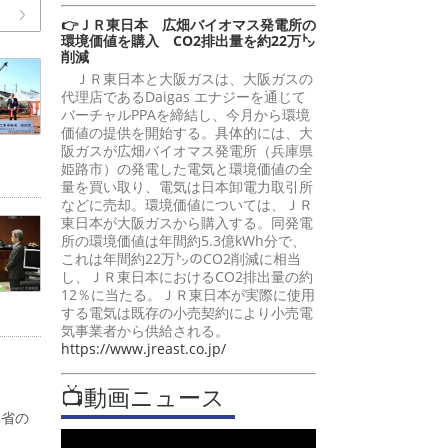
👉ＪＲ東日本 広畑バイオマス発電所の
環境価値を購入 CO2排出量を約22万㌧
削減
ＪＲ東日本と大阪ガスは、大阪ガスの
代理店であるDaigas エナジーを通じて
バーチャルPPAを締結し、今月から環境
価値の提供を開始する。具体的には、大
阪ガスが広畑バイオマス発電所（兵庫県
姫路市）の発電した電気と環境価値の全
量を買い取り、電気は日本卸電力取引所
などに売却。環境価値については、ＪＲ
東日本が大阪ガスから購入する。同発電
所の環境価値は年間約5.3億kWh分で、
これは年間約22万㌧のCO2削減に相当
し、ＪＲ東日本におけるCO2排出量の約
12％に当たる。ＪＲ東日本が実際に使用
する電気は既存の小売契約により小売電
気事業者から供給される。
https://www.jreast.co.jp/
📺動画ニュース
働省の