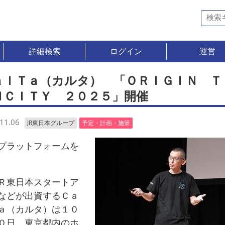
詳細検索
ログイン
運営
ａｌＴａ（カルタ） 「ＯＲＩＧＩＮ Ｔ
ＮＣＩＴＹ ２０２５」開催
11.06
JR東日本グループ
予定・計画・施策
ラットフォームを
東日本スタートア
などが出資するＣａ
ａ（カルタ）は１０
０日、東京都内のホ