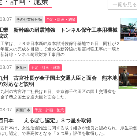
定・計画・施策
一覧を見る
08.07
その他業種分類
予定・計画・施策
工業 新幹線の耐震補強 トンネル保守工事用機械
成式
工業は、ＪＲ東日本新幹線本部浦佐保守基地で５日、同社が２
０年度末の完成を目指して進める新幹線の耐震補強工事の一環と
、新幹線トンネル耐震対策工事用の
08.07
JR九州
予定・計画・施策
九州 古宮社長が金子国土交通大臣と面会 熊本地
の対応など説明
九州の古宮洋二社長は６日、東京都千代田区の国土交通省を
、金子恭之国土交通大臣と面会した。
08.07
JR西日本
予定・計画・施策
西日本 「えるぼし認定」３つ星を取得
西日本は、女性活躍推進に関する取り組みが優良と認められ、厚生労
るぼし認定」で最高位となる「３つ星」評価を取得した。