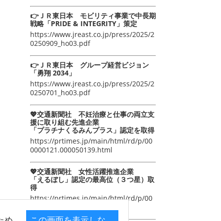
👉ＪＲ東日本 モビリティ事業で中長期
戦略「PRIDE & INTEGRITY」策定
https://www.jreast.co.jp/press/2025/2
0250909_ho03.pdf
👉ＪＲ東日本 グループ経営ビジョン
「勇翔 2034」
https://www.jreast.co.jp/press/2025/2
0250701_ho03.pdf
💖交通新聞社 不妊治療と仕事の両立支
援に取り組む先進企業
「プラチナくるみんプラス」認定を取得
https://prtimes.jp/main/html/rd/p/00
0000121.000050139.html
💖交通新聞社 女性活躍推進企業
「えるぼし」認定の最高位（３つ星）取
得
https://prtimes.jp/main/html/rd/p/00
0000105.000050139.html
ため
この画面を表示しな