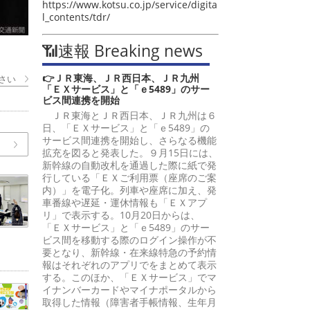
https://www.kotsu.co.jp/service/digita
l_contents/tdr/
📶速報 Breaking news
👉ＪＲ東海、ＪＲ西日本、ＪＲ九州
さい
「ＥＸサービス」と「ｅ5489」のサー
ビス間連携を開始
ＪＲ東海とＪＲ西日本、ＪＲ九州は６
日、「ＥＸサービス」と「ｅ5489」の
サービス間連携を開始し、さらなる機能
拡充を図ると発表した。９月15日には、
新幹線の自動改札を通過した際に紙で発
行している「ＥＸご利用票（座席のご案
内）」を電子化。列車や座席に加え、発
車番線や遅延・運休情報も「ＥＸアプ
リ」で表示する。10月20日からは、
「ＥＸサービス」と「ｅ5489」のサー
ビス間を移動する際のログイン操作が不
要となり、新幹線・在来線特急の予約情
報はそれぞれのアプリでをまとめて表示
する。このほか、「ＥＸサービス」でマ
イナンバーカードやマイナポータルから
取得した情報（障害者手帳情報、生年月