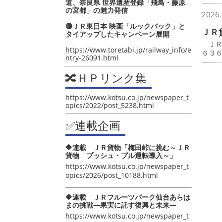
道、奈良県 世界遺産登録「飛鳥・藤原
の宮都」の魅力発信
2026.
🔴ＪＲ東日本 映画「ルックバック」と
ＪＲ
タイアップしたキャンペーン展開
ＪＲ
https://www.toretabi.jp/railway_info/e
６３
ntry-26091.html
🔀ＨＰリンク集
https://www.kotsu.co.jp/newspaper_t
opics/2022/post_5238.html
✅連載企画
🔶連載 ＪＲ貨物「梅田峠に挑む～ＪＲ
貨物 プッシュ・プル運転導入～」
https://www.kotsu.co.jp/newspaper_t
opics/2026/post_10188.html
🔶連載 ＪＲフルーツパーク仙台あらは
まの挑戦―果実に託す復興と未来―
https://www.kotsu.co.jp/newspaper_t