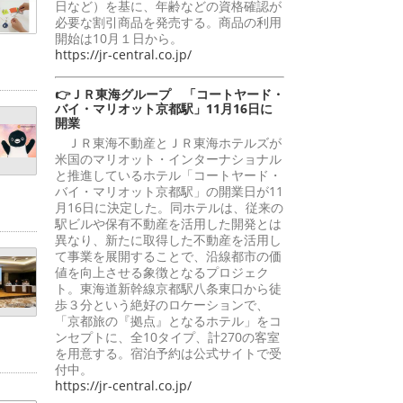
日など）を基に、年齢などの資格確認が
必要な割引商品を発売する。商品の利用
開始は10月１日から。
https://jr-central.co.jp/
👉ＪＲ東海グループ 「コートヤード・
バイ・マリオット京都駅」11月16日に
開業
ＪＲ東海不動産とＪＲ東海ホテルズが
米国のマリオット・インターナショナル
と推進しているホテル「コートヤード・
バイ・マリオット京都駅」の開業日が11
月16日に決定した。同ホテルは、従来の
駅ビルや保有不動産を活用した開発とは
異なり、新たに取得した不動産を活用し
て事業を展開することで、沿線都市の価
値を向上させる象徴となるプロジェク
ト。東海道新幹線京都駅八条東口から徒
歩３分という絶好のロケーションで、
「京都旅の『拠点』となるホテル」をコ
ンセプトに、全10タイプ、計270の客室
を用意する。宿泊予約は公式サイトで受
付中。
https://jr-central.co.jp/