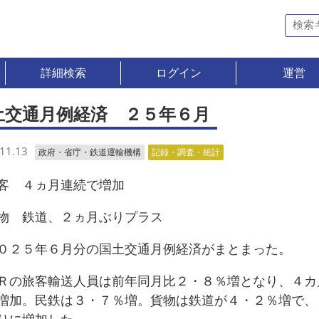
詳細検索
ログイン
運営
土交通月例経済 ２５年６月
11.13
政府・省庁・鉄道運輸機構
記録・調査・統計
 ４ヵ月連続で増加
 鉄道、２ヵ月ぶりプラス
２５年６月分の国土交通月例経済がまとまった。
の旅客輸送人員は前年同月比２・８％増となり、４カ
増加。民鉄は３・７％増。貨物は鉄道が４・２％増で、