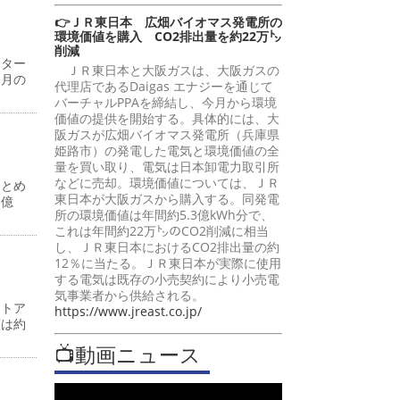
👉ＪＲ東日本 広畑バイオマス発電所の
環境価値を購入 CO2排出量を約22万㌧
削減
ンター
ＪＲ東日本と大阪ガスは、大阪ガスの
同月の
代理店であるDaigas エナジーを通じて
バーチャルPPAを締結し、今月から環境
価値の提供を開始する。具体的には、大
阪ガスが広畑バイオマス発電所（兵庫県
姫路市）の発電した電気と環境価値の全
量を買い取り、電気は日本卸電力取引所
などに売却。環境価値については、ＪＲ
まとめ
東日本が大阪ガスから購入する。同発電
７億
所の環境価値は年間約5.3億kWh分で、
これは年間約22万㌧のCO2削減に相当
し、ＪＲ東日本におけるCO2排出量の約
12％に当たる。ＪＲ東日本が実際に使用
する電気は既存の小売契約により小売電
気事業者から供給される。
ストア
https://www.jreast.co.jp/
額は約
📺動画ニュース