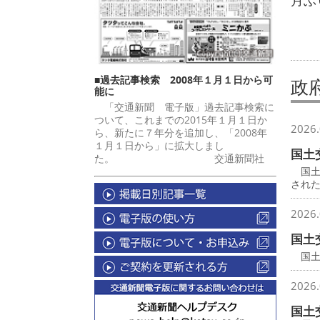
月ぶ
■過去記事検索 2008年１月１日から可
政
能に
「交通新聞 電子版」過去記事検索に
ついて、これまでの2015年１月１日か
2026.
ら、新たに７年分を追加し、「2008年
１月１日から」に拡大しまし
国土
た。 交通新聞社
国土
され
2026.
国土
国土
2026.
国土