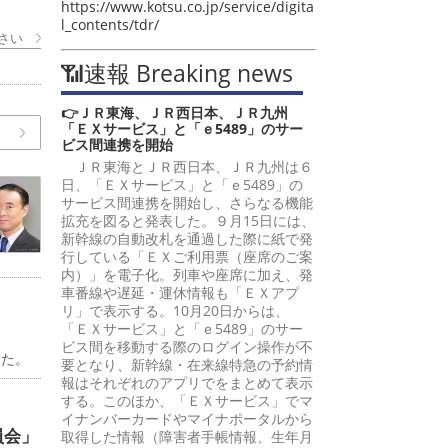
https://www.kotsu.co.jp/service/digita
l_contents/tdr/
さい
📶速報 Breaking news
👉ＪＲ東海、ＪＲ西日本、ＪＲ九州
「ＥＸサービス」と「ｅ5489」のサー
ビス間連携を開始
ＪＲ東海とＪＲ西日本、ＪＲ九州は６
日、「ＥＸサービス」と「ｅ5489」の
サービス間連携を開始し、さらなる機能
拡充を図ると発表した。９月15日には、
新幹線の自動改札を通過した際に紙で発
行している「ＥＸご利用票（座席のご案
内）」を電子化。列車や座席に加え、発
車番線や遅延・運休情報も「ＥＸアプ
リ」で表示する。10月20日からは、
「ＥＸサービス」と「ｅ5489」のサー
ビス間を移動する際のログイン操作が不
した。
要となり、新幹線・在来線特急の予約情
報はそれぞれのアプリでをまとめて表示
する。このほか、「ＥＸサービス」でマ
イナンバーカードやマイナポータルから
員会」
取得した情報（障害者手帳情報、生年月