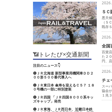
2026.
ＳＣ
悪天
（Ｓ
既存
2026.
全国
百貨
📶トレたび×交通新聞
た２
円、
注目のニュース👇
2026.
🔴ＪＲ北海道 新型事業用機関車ＤＤ２
００形５００番代導入へ
チェ
🔴ＪＲ東日本 傘寿を迎えるＣ５７ １８
スー
０号機の一部に特別塗装
協会
１兆
🔴ＪＲ四国 「ＪＲ四国８０００系キッ
ズキャップ」発売
🔴ＪＲ東海、ＪＲ西日本、近畿日本鉄