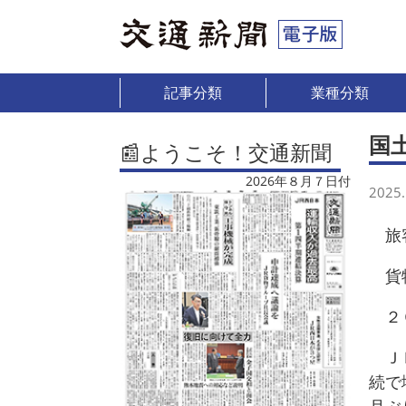
記事分類
業種分類
国
📰ようこそ！交通新聞
2026年８月７日付
2025.
旅客
貨物
２０
ＪＲ
続で