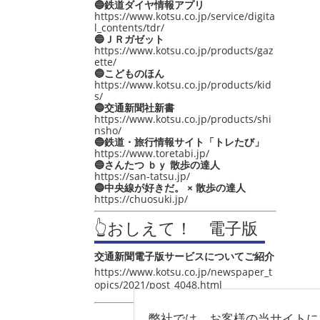
🔵鉄道ダイヤ情報アプリ
https://www.kotsu.co.jp/service/digita
l_contents/tdr/
🔵ＪＲガゼット
https://www.kotsu.co.jp/products/gaz
ette/
🔵こどものほん
https://www.kotsu.co.jp/products/kid
s/
🔵交通新聞社新書
https://www.kotsu.co.jp/products/shi
nsho/
🔵鉄道・旅行情報サイト「トレたび」
https://www.toretabi.jp/
🔵さんたつ ｂｙ 散歩の達人
https://san-tatsu.jp/
🔵中央線が好きだ。 × 散歩の達人
https://chuosuki.jp/
👆おしえて！ 電子版
交通新聞電子版サービスについてご紹介
https://www.kotsu.co.jp/newspaper_t
opics/2021/post_4048.html
弊社では、お客様の当サイトに