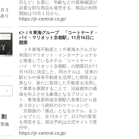
日など）を基に、年齢などの資格確認が
必要な割引商品を発売する。商品の利用
７月３
開始は10月１日から。
のあり
https://jr-central.co.jp/
👉ＪＲ東海グループ 「コートヤード・
バイ・マリオット京都駅」11月16日に
開業
ＪＲ東海不動産とＪＲ東海ホテルズが
米国のマリオット・インターナショナル
と推進しているホテル「コートヤード・
バイ・マリオット京都駅」の開業日が11
月16日に決定した。同ホテルは、従来の
駅ビルや保有不動産を活用した開発とは
異なり、新たに取得した不動産を活用し
て事業を展開することで、沿線都市の価
値を向上させる象徴となるプロジェク
ト。東海道新幹線京都駅八条東口から徒
歩３分という絶好のロケーションで、
「京都旅の『拠点』となるホテル」をコ
８割
ンセプトに、全10タイプ、計270の客室
を用意する。宿泊予約は公式サイトで受
に実施
付中。
https://jr-central.co.jp/