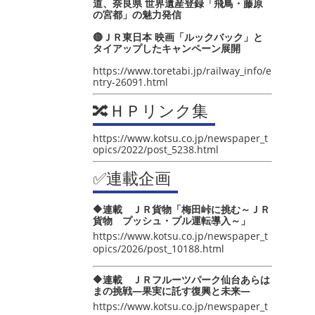
道、奈良県 世界遺産登録「飛鳥・藤原
の宮都」の魅力発信
🔴ＪＲ東日本 映画「ルックバック」と
タイアップしたキャンペーン展開
https://www.toretabi.jp/railway_info/e
ntry-26091.html
🔀ＨＰリンク集
https://www.kotsu.co.jp/newspaper_t
opics/2022/post_5238.html
✅連載企画
🔶連載 ＪＲ貨物「梅田峠に挑む～ＪＲ
貨物 プッシュ・プル運転導入～」
https://www.kotsu.co.jp/newspaper_t
opics/2026/post_10188.html
🔶連載 ＪＲフルーツパーク仙台あらは
まの挑戦―果実に託す復興と未来―
https://www.kotsu.co.jp/newspaper_t