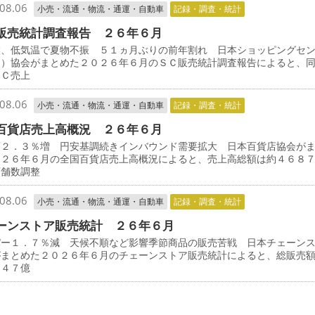
08.06
小売・流通・物流・通運・自動車
記録・調査・統計
販売統計調査報告 ２６年６月
候、低気温で夏物不振 ５１ヵ月ぶりの前年割れ 日本ショッピングセ
Ｃ）協会がまとめた２０２６年６月のＳＣ販売統計調査報告によると、
ＳＣ売上
08.06
小売・流通・物流・通運・自動車
記録・調査・統計
百貨店売上高概況 ２６年６月
店２．３％増 円安基調続きインバウンド需要拡大 日本百貨店協会が
０２６年６月の全国百貨店売上高概況によると、売上高総額は約４６８
店舗数調整
08.06
小売・流通・物流・通運・自動車
記録・調査・統計
ーンストア販売統計 ２６年６月
パー１．７％減 天候不順など影響季節商品の販売苦戦 日本チェーン
がまとめた２０２６年６月のチェーンストア販売統計によると、総販売
３４７億