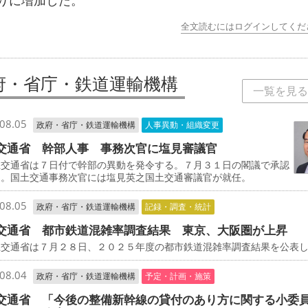
りに増加した。
全文読むにはログインしてくだ
府・省庁・鉄道運輸機構
一覧を見る
08.05
政府・省庁・鉄道運輸機構
人事異動・組織変更
交通省 幹部人事 事務次官に塩見審議官
交通省は７日付で幹部の異動を発令する。７月３１日の閣議で承認
た。国土交通事務次官には塩見英之国土交通審議官が就任。
08.05
政府・省庁・鉄道運輸機構
記録・調査・統計
交通省 都市鉄道混雑率調査結果 東京、大阪圏が上昇
交通省は７月２８日、２０２５年度の都市鉄道混雑率調査結果を公表
08.04
政府・省庁・鉄道運輸機構
予定・計画・施策
交通省 「今後の整備新幹線の貸付のあり方に関する小委