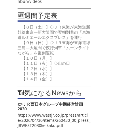
nbun/videos
🆕週間予定表
【８日（土）】◇ＪＲ東海が東海道新
幹線東京―新大阪間で翌朝到着の「東海
道ルミエールエクスプレス」を運行
【９日（日）】◇ＪＲ東海が東海道線
三島―大垣間で夜行列車「ムーンライト
ながら」を復刻運転
【１０日（月）】
【１１日（火）】◇山の日
【１２日（水）】
【１３日（木）】
【１４日（金）】
📶気になるNewsから
👉ＪＲ西日本グループ中期経営計画
2030
https://www.westjr.co.jp/press/articl
e/2026/04/30/items/260430_00_press_
JRWEST2030keikaku.pdf