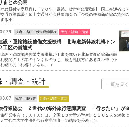
りまとめ公表
新幹線貸付制度見直し「３０年」継続、貸付料に変動制 国土交通省は
、交通政策審議会陸上交通分科会鉄道部会の「今後の整備新幹線の貸付
関する小
07.29
政府・省庁・鉄道運輸機構
予定・計画・施策
建設・運輸施設整備支援機構 北海道新幹線札樽トン
２工区の貫通式
建設・運輸施設整備支援機構が工事を進める北海道新幹線新函館
―札幌間の１７本のトンネルのうち、最も札幌方にある新小樽（仮
―札幌間の「札樽トンネル」（
録・調査・統計
一覧を見る
08.07
観光・旅行業
記録・調査・統計
旅行業協会 Ｚ世代の海外旅行意識調査 「行きたい」が
旅行業協会（ＪＡＴＡ）は、全国１０大学の学生計１３６２人を対象
「Ｚ世代の大学生海外旅行意識調査」の結果を公表した。