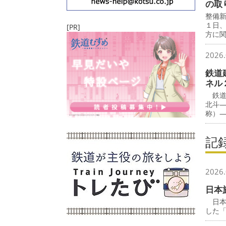
の取
整備
１日
[PR]
方に
2026.
鉄道
ネル
鉄道
北斗
称）
記
2026.
日本
日本
した