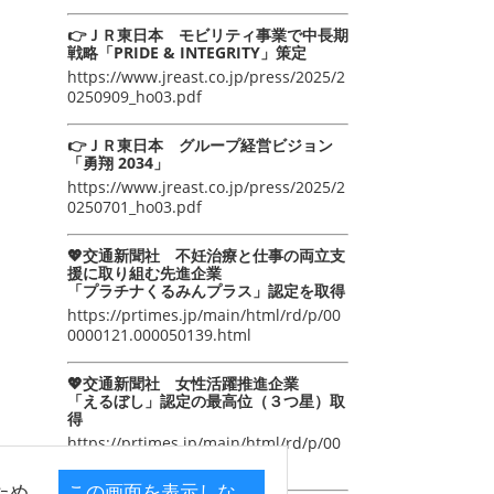
👉ＪＲ東日本 モビリティ事業で中長期
戦略「PRIDE & INTEGRITY」策定
https://www.jreast.co.jp/press/2025/2
0250909_ho03.pdf
👉ＪＲ東日本 グループ経営ビジョン
「勇翔 2034」
https://www.jreast.co.jp/press/2025/2
0250701_ho03.pdf
💖交通新聞社 不妊治療と仕事の両立支
援に取り組む先進企業
「プラチナくるみんプラス」認定を取得
https://prtimes.jp/main/html/rd/p/00
0000121.000050139.html
💖交通新聞社 女性活躍推進企業
「えるぼし」認定の最高位（３つ星）取
得
https://prtimes.jp/main/html/rd/p/00
0000105.000050139.html
ため
この画面を表示しな