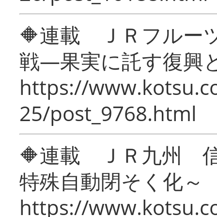
🔶連載 ＪＲフルー
戦―果実に託す復興
https://www.kotsu.c
25/post_9768.html
🔶連載 ＪＲ九州 
特殊自動閉そく化～
https://www.kotsu.c