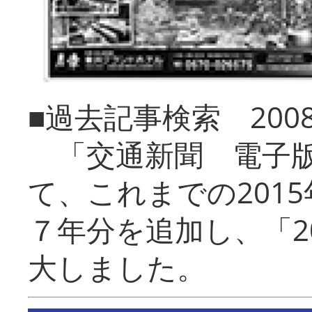
■過去記事検索 20
「交通新聞 電子版
て、これまでの201
７年分を追加し、「2
大しました