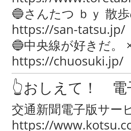
🔵さんたつ ｂｙ 散
https://san-tatsu.jp/
🔵中央線が好きだ。 
https://chuosuki.jp/
👆おしえて！ 電
交通新聞電子版サー
https://www.kotsu.c