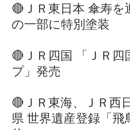
🔴ＪＲ東日本 傘寿
の一部に特別塗装
🔴ＪＲ四国 「ＪＲ
プ」発売
🔴ＪＲ東海、ＪＲ西
県 世界遺産登録「飛