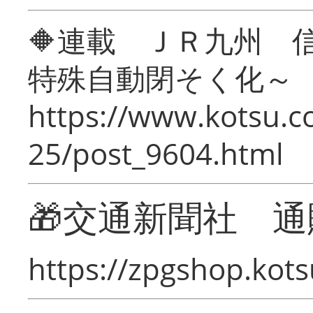
🔶連載 ＪＲ九州 
特殊自動閉そく化～
https://www.kotsu.c
25/post_9604.html
🎁交通新聞社 通
https://zpgshop.kots