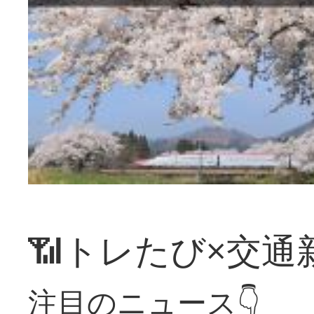
📶トレたび×交通
注目のニュース👇