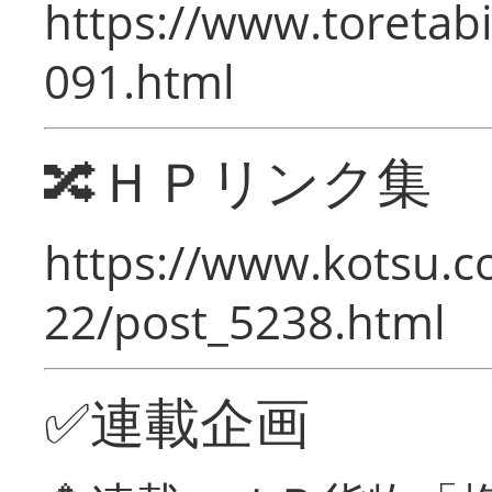
https://www.toretabi
091.html
🔀ＨＰリンク集
https://www.kotsu.c
22/post_5238.html
✅連載企画