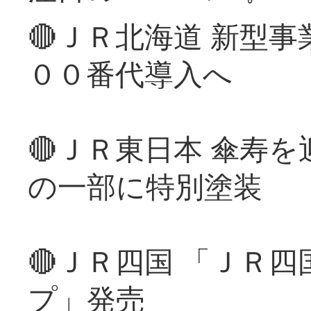
🔴ＪＲ北海道 新型
００番代導入へ
🔴ＪＲ東日本 傘寿
の一部に特別塗装
🔴ＪＲ四国 「ＪＲ
プ」発売