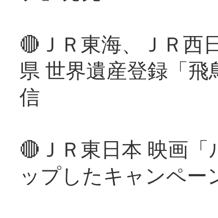
🔴ＪＲ東海、ＪＲ西
県 世界遺産登録「飛
信
🔴ＪＲ東日本 映画
ップしたキャンペー