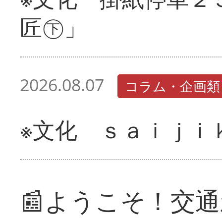
匠㊦」
2026.08.07
コラム・企画類
※文化 ｓａｉｊｉ
📰ようこそ！交