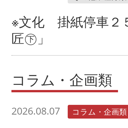
※文化 掛紙停車２
匠㊦」
コラム・企画類
2026.08.07
コラム・企画類