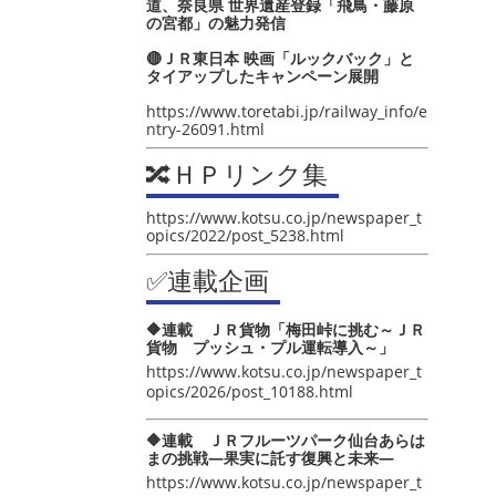
道、奈良県 世界遺産登録「飛鳥・藤原
の宮都」の魅力発信
🔴ＪＲ東日本 映画「ルックバック」と
タイアップしたキャンペーン展開
https://www.toretabi.jp/railway_info/e
ntry-26091.html
🔀ＨＰリンク集
https://www.kotsu.co.jp/newspaper_t
opics/2022/post_5238.html
✅連載企画
🔶連載 ＪＲ貨物「梅田峠に挑む～ＪＲ
貨物 プッシュ・プル運転導入～」
https://www.kotsu.co.jp/newspaper_t
opics/2026/post_10188.html
🔶連載 ＪＲフルーツパーク仙台あらは
まの挑戦―果実に託す復興と未来―
https://www.kotsu.co.jp/newspaper_t