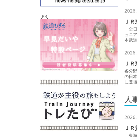
2026.
[PR]
ＪＲ
全日
ュニ
本武
2026.
ＪＲ
各分
の日
に登
人
2026.
ＪＲ
東海