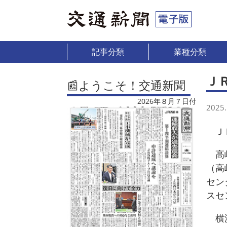
記事分類
業種分類
Ｊ
📰ようこそ！交通新聞
2026年８月７日付
2025.
ＪＲ
高崎
（高
セン
スセ
横浜