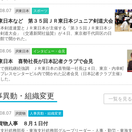
08.07
JR東日本
スポーツ
東日本など 第３５回ＪＲ東日本ジュニア剣道大会
本剣道連盟とＪＲ東日本が主催する「第３５回ＪＲ東日本ジ
ア剣道大会」（交通新聞社協賛）が４日、東京都千代田区の日
道館で開かれた。
08.06
JR東日本
インタビュー・会見
東日本 喜㔟社長が日本記者クラブで会見
野で挑戦継続強調 ＪＲ東日本の喜㔟陽一社長は４日、東京・内幸町
本プレスセンタービル内で開かれた記者会見（日本記者クラブ主催）
壇した。
事異動・組織変更
一覧を見る
08.07
JR貨物
人事異動・組織変更
貨物人事 ８月１日付
支社総務部長・東海支社総務部グループリーダー・人事・勤労・東海