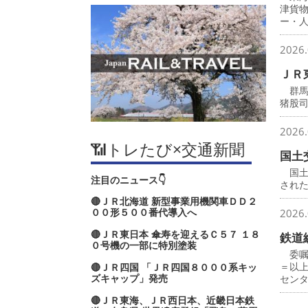
津貨
ー・
2026.
ＪＲ
群馬
猪股
2026.
📶トレたび×交通新聞
国土
国土
注目のニュース👇
され
🔴ＪＲ北海道 新型事業用機関車ＤＤ２
００形５００番代導入へ
2026.
🔴ＪＲ東日本 傘寿を迎えるＣ５７ １８
鉄道
０号機の一部に特別塗装
委嘱
＝以
🔴ＪＲ四国 「ＪＲ四国８０００系キッ
ズキャップ」発売
セン
🔴ＪＲ東海、ＪＲ西日本、近畿日本鉄