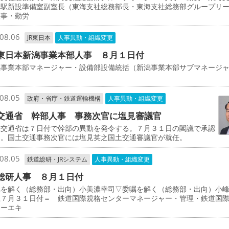
物駅新設準備室副室長（東海支社総務部長・東海支社総務部グループリ
人事・勤労
08.06
JR東日本
人事異動・組織変更
東日本新潟事業本部人事 ８月１日付
事業本部マネージャー・設備部設備統括（新潟事業本部サブマネージ
司
08.05
政府・省庁・鉄道運輸機構
人事異動・組織変更
交通省 幹部人事 事務次官に塩見審議官
交通省は７日付で幹部の異動を発令する。７月３１日の閣議で承認
た。国土交通事務次官には塩見英之国土交通審議官が就任。
08.05
鉄道総研・JRシステム
人事異動・組織変更
総研人事 ８月１日付
を解く（総務部・出向）小美濃幸司▽委嘱を解く（総務部・出向）小
上７月３１日付＝ 鉄道国際規格センターマネージャー・管理・鉄道国
ターエキ