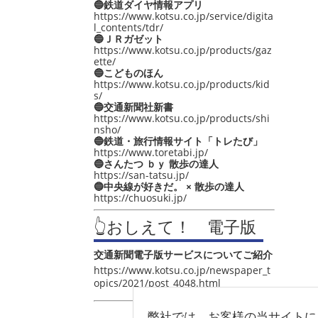
🔵鉄道ダイヤ情報アプリ
https://www.kotsu.co.jp/service/digita
l_contents/tdr/
🔵ＪＲガゼット
https://www.kotsu.co.jp/products/gaz
ette/
🔵こどものほん
https://www.kotsu.co.jp/products/kid
s/
🔵交通新聞社新書
https://www.kotsu.co.jp/products/shi
nsho/
🔵鉄道・旅行情報サイト「トレたび」
https://www.toretabi.jp/
🔵さんたつ ｂｙ 散歩の達人
https://san-tatsu.jp/
🔵中央線が好きだ。 × 散歩の達人
https://chuosuki.jp/
👆おしえて！ 電子版
交通新聞電子版サービスについてご紹介
https://www.kotsu.co.jp/newspaper_t
opics/2021/post_4048.html
弊社では、お客様の当サイトに