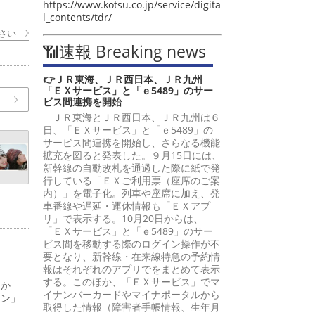
https://www.kotsu.co.jp/service/digita
l_contents/tdr/
さい
📶速報 Breaking news
👉ＪＲ東海、ＪＲ西日本、ＪＲ九州
「ＥＸサービス」と「ｅ5489」のサー
ビス間連携を開始
ＪＲ東海とＪＲ西日本、ＪＲ九州は６
日、「ＥＸサービス」と「ｅ5489」の
サービス間連携を開始し、さらなる機能
拡充を図ると発表した。９月15日には、
新幹線の自動改札を通過した際に紙で発
行している「ＥＸご利用票（座席のご案
内）」を電子化。列車や座席に加え、発
車番線や遅延・運休情報も「ＥＸアプ
リ」で表示する。10月20日からは、
「ＥＸサービス」と「ｅ5489」のサー
ビス間を移動する際のログイン操作が不
要となり、新幹線・在来線特急の予約情
報はそれぞれのアプリでをまとめて表示
する。このほか、「ＥＸサービス」でマ
日か
イナンバーカードやマイナポータルから
ーン」
取得した情報（障害者手帳情報、生年月