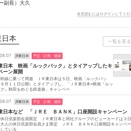
ー副長）大久
全文読むにはログインしてくだ
東日本
一覧を見る
08.07
JR東日本
予定・計画・施策
東日本 映画「ルックバック」とタイアップしたキ
ペーン展開
新幹線に乗って周遊 ＪＲ東日本は５日、映画「ルックバッ
（９月１１日公開）とタイアップし、「ＪＲ東日本×映画『ルッ
ック』秋田をめぐる鉄道旅」キャンペー
08.07
JR東日本
予定・計画・施策
東日本など 「ＪＲＥ ＢＡＮＫ」口座開設キャンペーン
の休日倶楽部会員限定 ＪＲ東日本と同社グループのビューカードは３
「大人の休日倶楽部会員さま限定 ＪＲＥ ＢＡＮＫ口座開設キャンペ
施している