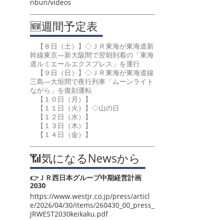
nbun/videos
🆕週間予定表
【８日（土）】◇ＪＲ東海が東海道新
幹線東京―新大阪間で翌朝到着の「東海
道ルミエールエクスプレス」を運行
【９日（日）】◇ＪＲ東海が東海道線
三島―大垣間で夜行列車「ムーンライト
ながら」を復刻運転
【１０日（月）】
【１１日（火）】◇山の日
【１２日（水）】
【１３日（木）】
【１４日（金）】
📶気になるNewsから
👉ＪＲ西日本グループ中期経営計画
2030
https://www.westjr.co.jp/press/articl
e/2026/04/30/items/260430_00_press_
JRWEST2030keikaku.pdf