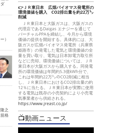
ーダ
👉ＪＲ東日本 広畑バイオマス発電所の
環境価値を購入 CO2排出量を約22万㌧
削減
ＪＲ東日本と大阪ガスは、大阪ガスの
代理店であるDaigas エナジーを通じて
バーチャルPPAを締結し、今月から環境
ャー）
価値の提供を開始する。具体的には、大
阪ガスが広畑バイオマス発電所（兵庫県
姫路市）の発電した電気と環境価値の全
量を買い取り、電気は日本卸電力取引所
などに売却。環境価値については、ＪＲ
東日本が大阪ガスから購入する。同発電
所の環境価値は年間約5.3億kWh分で、
これは年間約22万㌧のCO2削減に相当
し、ＪＲ東日本におけるCO2排出量の約
12％に当たる。ＪＲ東日本が実際に使用
する電気は既存の小売契約により小売電
気事業者から供給される。
https://www.jreast.co.jp/
峰隆之
際規格
📺動画ニュース