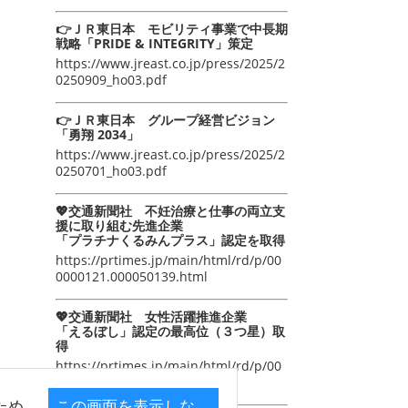
👉ＪＲ東日本 モビリティ事業で中長期
戦略「PRIDE & INTEGRITY」策定
https://www.jreast.co.jp/press/2025/2
0250909_ho03.pdf
👉ＪＲ東日本 グループ経営ビジョン
「勇翔 2034」
https://www.jreast.co.jp/press/2025/2
0250701_ho03.pdf
💖交通新聞社 不妊治療と仕事の両立支
援に取り組む先進企業
「プラチナくるみんプラス」認定を取得
https://prtimes.jp/main/html/rd/p/00
0000121.000050139.html
💖交通新聞社 女性活躍推進企業
「えるぼし」認定の最高位（３つ星）取
得
https://prtimes.jp/main/html/rd/p/00
0000105.000050139.html
ため
この画面を表示しな