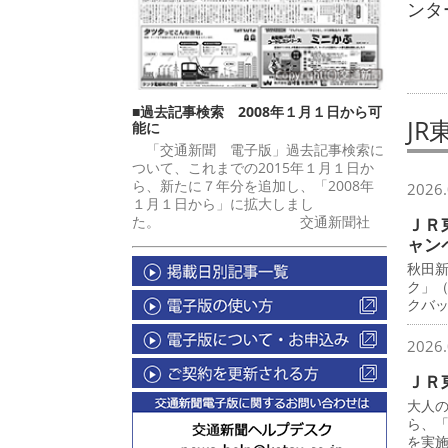
ンタ
■過去記事検索 2008年１月１日から可
JR
能に
「交通新聞 電子版」過去記事検索に
ついて、これまでの2015年１月１日か
ら、新たに７年分を追加し、「2008年
2026.
１月１日から」に拡大しまし
た。 交通新聞社
ＪＲ
ャン
秋田
ク」
クバ
2026.
ＪＲ
大人
ら、
を実