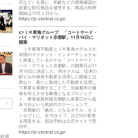
日など）を基に、年齢などの資格確認が
必要な割引商品を発売する。商品の利用
開始は10月１日から。
https://jr-central.co.jp/
👉ＪＲ東海グループ 「コートヤード・
バイ・マリオット京都駅」11月16日に
開業
ＪＲ東海不動産とＪＲ東海ホテルズが
米国のマリオット・インターナショナル
と推進しているホテル「コートヤード・
バイ・マリオット京都駅」の開業日が11
月16日に決定した。同ホテルは、従来の
駅ビルや保有不動産を活用した開発とは
異なり、新たに取得した不動産を活用し
て事業を展開することで、沿線都市の価
値を向上させる象徴となるプロジェク
ト。東海道新幹線京都駅八条東口から徒
歩３分という絶好のロケーションで、
「京都旅の『拠点』となるホテル」をコ
ンセプトに、全10タイプ、計270の客室
を用意する。宿泊予約は公式サイトで受
付中。
https://jr-central.co.jp/
支社沼