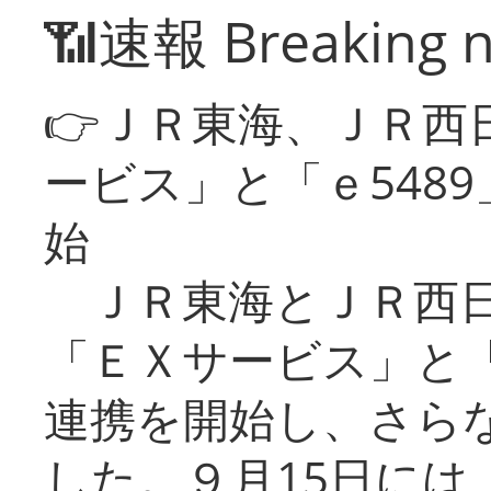
📶速報 Breaking 
👉ＪＲ東海、ＪＲ西
ービス」と「ｅ548
始
ＪＲ東海とＪＲ西日
「ＥＸサービス」と「
連携を開始し、さら
した。９月15日には