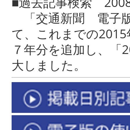
■過去記事検索 20
「交通新聞 電子版
て、これまでの201
７年分を追加し、「2
大しました