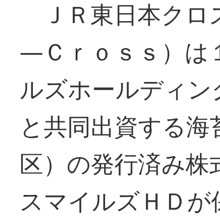
ＪＲ東日本クロ
―Ｃｒｏｓｓ）は
ルズホールディン
と共同出資する海
区）の発行済み株
スマイルズＨＤが