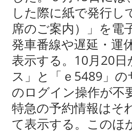
した際に紙で発行し
席のご案内）」を電
発車番線や遅延・運
表示する。10月20
ス」と「ｅ5489」
のログイン操作が不
特急の予約情報はそ
て表示する。このほ