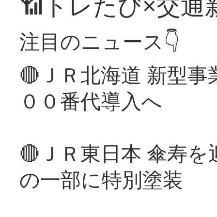
📶トレたび×交通
注目のニュース👇
🔴ＪＲ北海道 新型
００番代導入へ
🔴ＪＲ東日本 傘寿
の一部に特別塗装