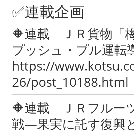
✅連載企画
🔶連載 ＪＲ貨物
プッシュ・プル運転
https://www.kotsu.c
26/post_10188.html
🔶連載 ＪＲフルー
戦―果実に託す復興