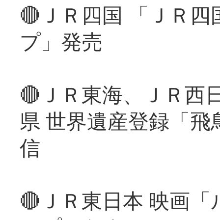
🔴ＪＲ四国 「ＪＲ
プ」発売
🔴ＪＲ東海、ＪＲ西
県 世界遺産登録「飛
信
🔴ＪＲ東日本 映画