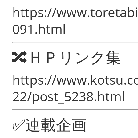
https://www.toretabi
091.html
🔀ＨＰリンク集
https://www.kotsu.c
22/post_5238.html
✅連載企画