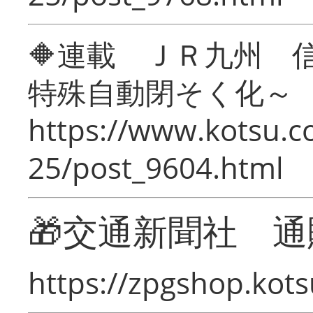
🔶連載 ＪＲ九州 
特殊自動閉そく化～
https://www.kotsu.c
25/post_9604.html
🎁交通新聞社 通
https://zpgshop.kots