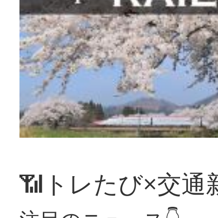
📶トレたび×交通