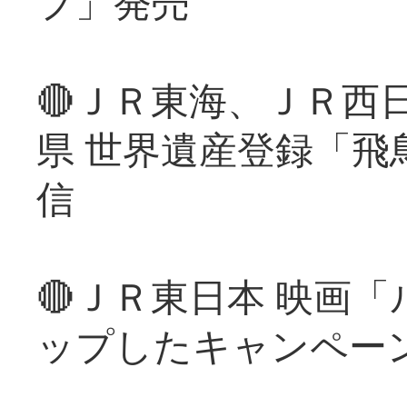
プ」発売
🔴ＪＲ東海、ＪＲ西
県 世界遺産登録「飛
信
🔴ＪＲ東日本 映画
ップしたキャンペー