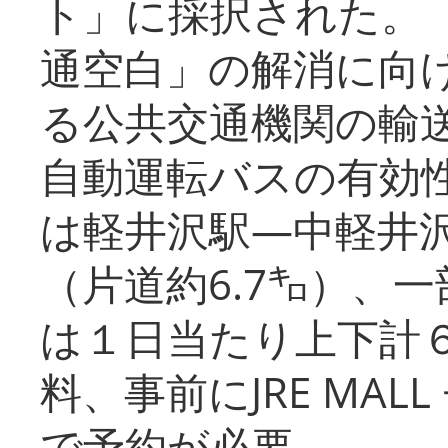
ト」に採択された。
通空白」の解消に向
る公共交通機関の輸
自動運転バスの有効
は軽井沢駅―中軽井
（片道約6.7㌔）、
は１日当たり上下計
料、事前にJRE MA
で予約が必要。