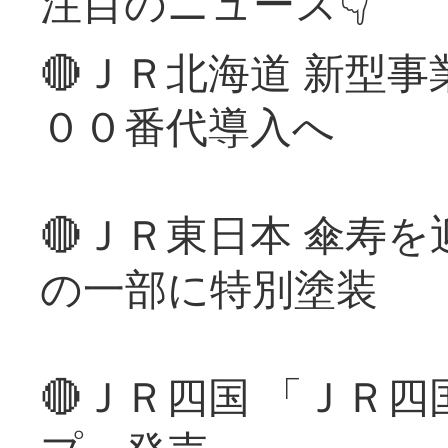
注目のニュース👇
🔴ＪＲ北海道 新型
００番代導入へ
🔴ＪＲ東日本 傘寿
の一部に特別塗装
🔴ＪＲ四国 「ＪＲ