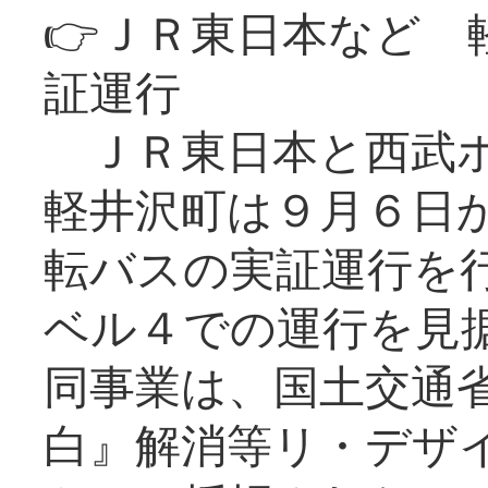
👉ＪＲ東日本など 
証運行
ＪＲ東日本と西武ホ
軽井沢町は９月６日か
転バスの実証運行を
ベル４での運行を見
同事業は、国土交通
白』解消等リ・デザ