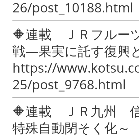
26/post_10188.html
🔶連載 ＪＲフルー
戦―果実に託す復興
https://www.kotsu.c
25/post_9768.html
🔶連載 ＪＲ九州 
特殊自動閉そく化～