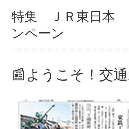
特集 ＪＲ東日本 
ンペーン
📰ようこそ！交