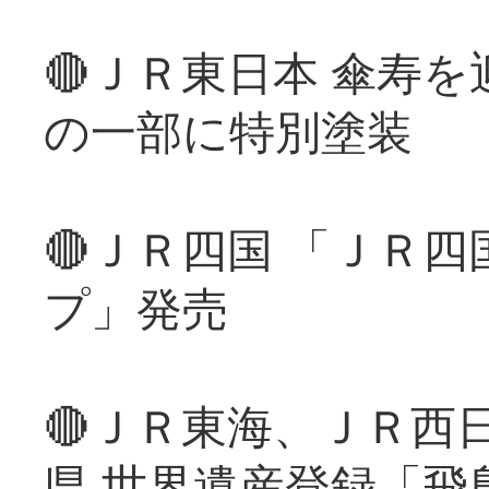
🔴ＪＲ東日本 傘寿
の一部に特別塗装
🔴ＪＲ四国 「ＪＲ
プ」発売
🔴ＪＲ東海、ＪＲ西
県 世界遺産登録「飛