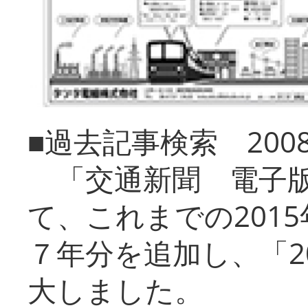
■過去記事検索 20
「交通新聞 電子版
て、これまでの201
７年分を追加し、「2
大しました