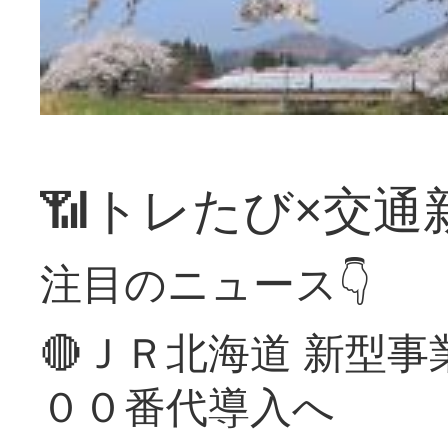
📶トレたび×交通
注目のニュース👇
🔴ＪＲ北海道 新型
００番代導入へ