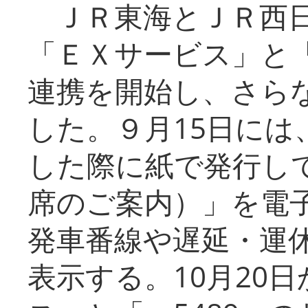
ＪＲ東海とＪＲ西日
「ＥＸサービス」と「
連携を開始し、さら
した。９月15日には
した際に紙で発行し
席のご案内）」を電
発車番線や遅延・運
表示する。10月20