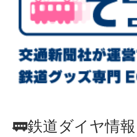
🚃鉄道ダイヤ情