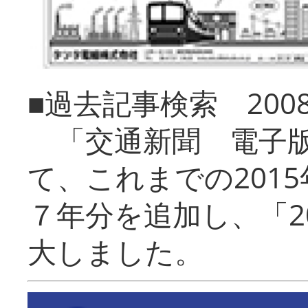
■過去記事検索 20
「交通新聞 電子版
て、これまでの201
７年分を追加し、「2
大しました