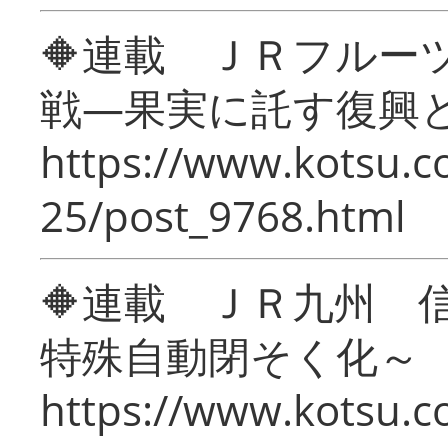
🔶連載 ＪＲフルー
戦―果実に託す復興
https://www.kotsu.c
25/post_9768.html
🔶連載 ＪＲ九州 
特殊自動閉そく化～
https://www.kotsu.c