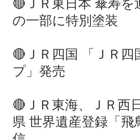
🔴ＪＲ東日本 傘寿
の一部に特別塗装
🔴ＪＲ四国 「ＪＲ
プ」発売
🔴ＪＲ東海、ＪＲ西
県 世界遺産登録「飛
信