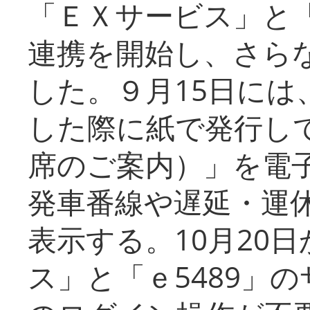
「ＥＸサービス」と「
連携を開始し、さら
した。９月15日には
した際に紙で発行し
席のご案内）」を電
発車番線や遅延・運
表示する。10月20
ス」と「ｅ5489」