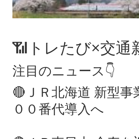
📶トレたび×交通
注目のニュース👇
🔴ＪＲ北海道 新型
００番代導入へ