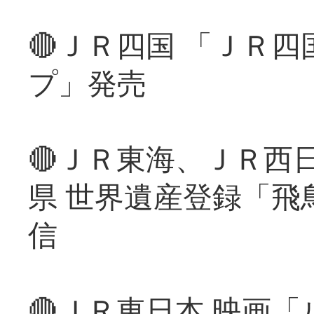
🔴ＪＲ四国 「ＪＲ
プ」発売
🔴ＪＲ東海、ＪＲ西
県 世界遺産登録「飛
信
🔴ＪＲ東日本 映画