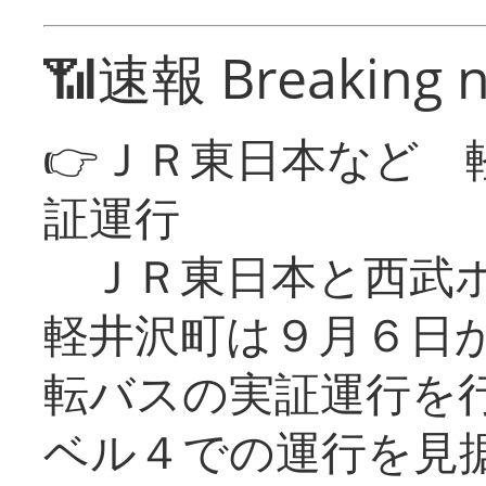
📶速報 Breaking 
👉ＪＲ東日本など 
証運行
ＪＲ東日本と西武ホ
軽井沢町は９月６日か
転バスの実証運行を
ベル４での運行を見