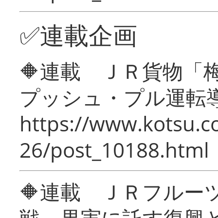
✅連載企画
🔶連載 ＪＲ貨物
プッシュ・プル運転
https://www.kotsu.c
26/post_10188.html
🔶連載 ＪＲフルー
戦―果実に託す復興