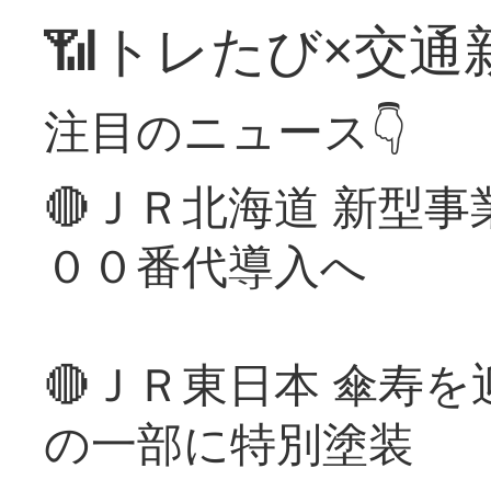
📶トレたび×交通
注目のニュース👇
🔴ＪＲ北海道 新型
００番代導入へ
🔴ＪＲ東日本 傘寿
の一部に特別塗装