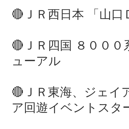
🔴ＪＲ西日本 「山
🔴ＪＲ四国 ８００
ューアル
🔴ＪＲ東海、ジェイ
ア回遊イベントスタ