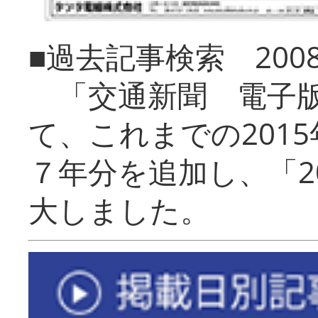
■過去記事検索 20
「交通新聞 電子版
て、これまでの201
７年分を追加し、「2
大しました