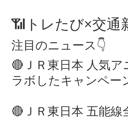
📶トレたび×交通
注目のニュース👇
🔴ＪＲ東日本 人気
ラボしたキャンペー
🔴ＪＲ東日本 五能