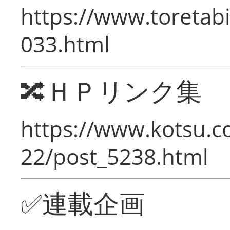
https://www.toretabi
033.html
🔀ＨＰリンク集
https://www.kotsu.c
22/post_5238.html
✅連載企画