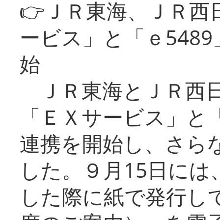
👉ＪＲ東海、ＪＲ西
ービス」と「ｅ548
始
ＪＲ東海とＪＲ西日
「ＥＸサービス」と「
連携を開始し、さら
した。９月15日には
した際に紙で発行し