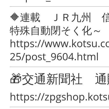
🔶連載 ＪＲ九州 
特殊自動閉そく化～
https://www.kotsu.c
25/post_9604.html
🎁交通新聞社 通
https://zpgshop.kots