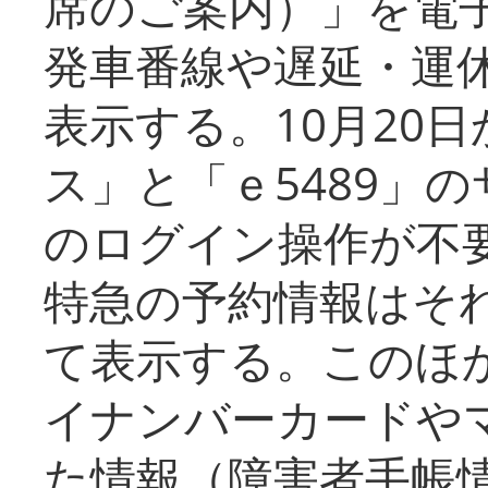
席のご案内）」を電
発車番線や遅延・運
表示する。10月20
ス」と「ｅ5489」
のログイン操作が不
特急の予約情報はそ
て表示する。このほ
イナンバーカードや
た情報（障害者手帳