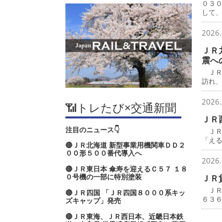
０３
して
2026.
ＪＲ
震へ
ＪＲ
訪れ
2026.
📶トレたび×交通新聞
ＪＲ
注目のニュース👇
ＪＲ
「え
🔴ＪＲ北海道 新型事業用機関車ＤＤ２
００形５００番代導入へ
2026.
🔴ＪＲ東日本 傘寿を迎えるＣ５７ １８
０号機の一部に特別塗装
ＪＲ
ＪＲ
🔴ＪＲ四国 「ＪＲ四国８０００系キッ
６３
ズキャップ」発売
🔴ＪＲ東海、ＪＲ西日本、近畿日本鉄