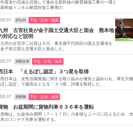
０年度末の完成を目指して進める新幹線の耐震補強工事の一環と
、新幹線トンネル耐震対策工事用の
08.07
JR九州
予定・計画・施策
九州 古宮社長が金子国土交通大臣と面会 熊本地
の対応など説明
九州の古宮洋二社長は６日、東京都千代田区の国土交通省を
、金子恭之国土交通大臣と面会した。
08.07
JR西日本
予定・計画・施策
西日本 「えるぼし認定」３つ星を取得
西日本は、女性活躍推進に関する取り組みが優良と認められ、厚生労
るぼし認定」で最高位となる「３つ星」評価を取得した。
08.07
JR貨物
予定・計画・施策
貨物 お盆期間に貨物列車６３６本を運転
貨物は、お盆休み期間（７～１７日）の多様なニーズに応えるため、
６本のコンテナ列車を運転する。