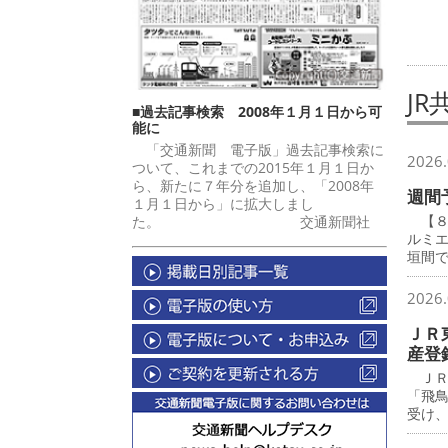
JR
■過去記事検索 2008年１月１日から可
能に
「交通新聞 電子版」過去記事検索に
2026.
ついて、これまでの2015年１月１日か
ら、新たに７年分を追加し、「2008年
週間
１月１日から」に拡大しまし
【８
た。 交通新聞社
ルミ
垣間
2026.
ＪＲ
産登
ＪＲ
「飛
受け