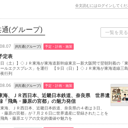
全文読むにはログインしてくだ
共通(グループ)
一覧を見る
08.07
JR共通(グループ)
予定・計画・施策
予定表
日（土）】◇ＪＲ東海が東海道新幹線東京―新大阪間で翌朝到着の「
エールエクスプレス」を運行 【９日（日）】◇ＪＲ東海が東海道線三
で夜行列
08.06
JR共通(グループ)
予定・計画・施策
東海、ＪＲ西日本、近畿日本鉄道、奈良県 世界遺
録「飛鳥・藤原の宮都」の魅力発信
東海、ＪＲ西日本、近畿日本鉄道、奈良県の４者は３日、
鳥・藤原の宮都」が７月２６日に世界遺産に登録されたことを
、飛鳥・藤原エリアの文化的価値や魅力を