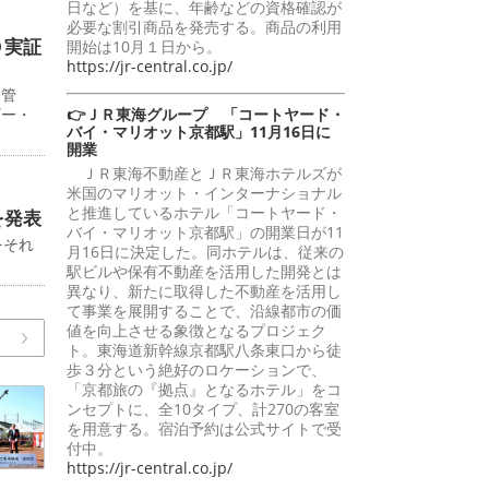
日など）を基に、年齢などの資格確認が
必要な割引商品を発売する。商品の利用
Ｏ実証
開始は10月１日から。
https://jr-central.co.jp/
給管
ギー・
👉ＪＲ東海グループ 「コートヤード・
バイ・マリオット京都駅」11月16日に
開業
ＪＲ東海不動産とＪＲ東海ホテルズが
米国のマリオット・インターナショナル
と推進しているホテル「コートヤード・
を発表
バイ・マリオット京都駅」の開業日が11
をそれ
月16日に決定した。同ホテルは、従来の
駅ビルや保有不動産を活用した開発とは
異なり、新たに取得した不動産を活用し
て事業を展開することで、沿線都市の価
値を向上させる象徴となるプロジェク
ト。東海道新幹線京都駅八条東口から徒
歩３分という絶好のロケーションで、
「京都旅の『拠点』となるホテル」をコ
ンセプトに、全10タイプ、計270の客室
を用意する。宿泊予約は公式サイトで受
付中。
https://jr-central.co.jp/