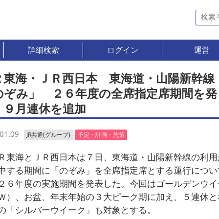
詳細検索
ログイン
運営
Ｒ東海・ＪＲ西日本 東海道・山陽新幹線
のぞみ」 ２６年度の全席指定席期間を発
 ９月連休を追加
01.09
JR共通(グループ)
予定・計画・施策
東海とＪＲ西日本は７日、東海道・山陽新幹線の利用
中する期間に「のぞみ」を全席指定席とする運行につい
２６年度の実施期間を発表した。今回はゴールデンウイ
Ｗ）、お盆、年末年始の３大ピーク期に加え、５連休と
の「シルバーウイーク」も対象とする。