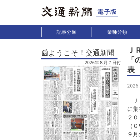
記事分類
業種分類
Ｊ
📰ようこそ！交通新聞
「
2026年８月７日付
表
2026.
ＪＲ
に集
２０
（Ｇ
９月