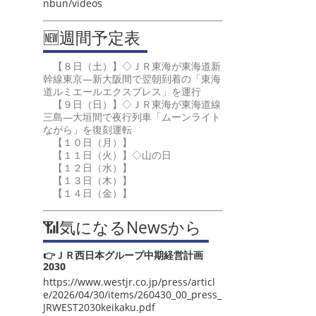
nbun/videos
🆕週間予定表
【８日（土）】◇ＪＲ東海が東海道新
幹線東京―新大阪間で翌朝到着の「東海
道ルミエールエクスプレス」を運行
【９日（日）】◇ＪＲ東海が東海道線
三島―大垣間で夜行列車「ムーンライト
ながら」を復刻運転
【１０日（月）】
【１１日（火）】◇山の日
【１２日（水）】
【１３日（木）】
【１４日（金）】
📶気になるNewsから
👉ＪＲ西日本グループ中期経営計画
2030
https://www.westjr.co.jp/press/articl
e/2026/04/30/items/260430_00_press_
JRWEST2030keikaku.pdf