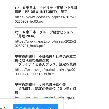
👉ＪＲ東日本 モビリティ事業で中長期
戦略「PRIDE & INTEGRITY」策定
https://www.jreast.co.jp/press/2025/2
0250909_ho03.pdf
👉ＪＲ東日本 グループ経営ビジョン
「勇翔 2034」
https://www.jreast.co.jp/press/2025/2
0250701_ho03.pdf
💖交通新聞社 不妊治療と仕事の両立支
援に取り組む先進企業
「プラチナくるみんプラス」認定を取得
https://prtimes.jp/main/html/rd/p/00
0000121.000050139.html
💖交通新聞社 女性活躍推進企業
「えるぼし」認定の最高位（３つ星）取
得
https://prtimes.jp/main/html/rd/p/00
0000105.000050139.html
ため
この画面を表示しな