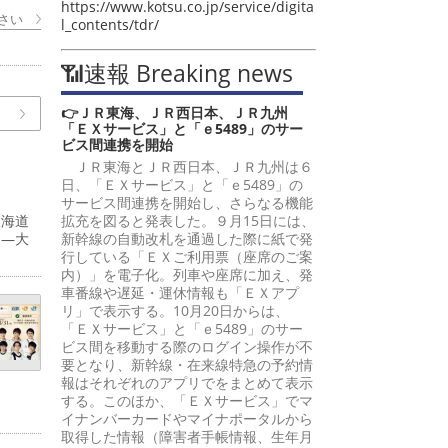
https://www.kotsu.co.jp/service/digita
さい
l_contents/tdr/
📶速報 Breaking news
👉ＪＲ東海、ＪＲ西日本、ＪＲ九州
「ＥＸサービス」と「ｅ5489」のサー
ビス間連携を開始
ＪＲ東海とＪＲ西日本、ＪＲ九州は６
日、「ＥＸサービス」と「ｅ5489」の
サービス間連携を開始し、さらなる機能
東海道
拡充を図ると発表した。９月15日には、
島―大
新幹線の自動改札を通過した際に紙で発
行している「ＥＸご利用票（座席のご案
内）」を電子化。列車や座席に加え、発
車番線や遅延・運休情報も「ＥＸアプ
リ」で表示する。10月20日からは、
「ＥＸサービス」と「ｅ5489」のサー
ビス間を移動する際のログイン操作が不
要となり、新幹線・在来線特急の予約情
報はそれぞれのアプリでをまとめて表示
する。このほか、「ＥＸサービス」でマ
イナンバーカードやマイナポータルから
取得した情報（障害者手帳情報、生年月