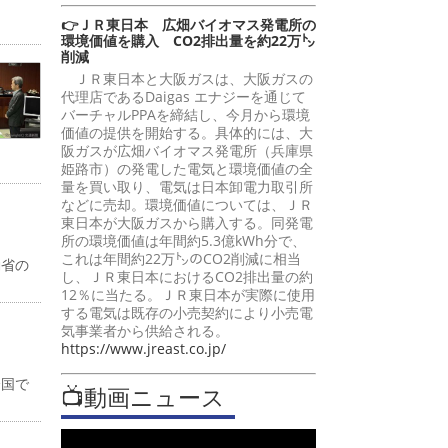
👉ＪＲ東日本 広畑バイオマス発電所の
環境価値を購入 CO2排出量を約22万㌧
削減
ＪＲ東日本と大阪ガスは、大阪ガスの
代理店であるDaigas エナジーを通じて
バーチャルPPAを締結し、今月から環境
価値の提供を開始する。具体的には、大
阪ガスが広畑バイオマス発電所（兵庫県
姫路市）の発電した電気と環境価値の全
量を買い取り、電気は日本卸電力取引所
などに売却。環境価値については、ＪＲ
東日本が大阪ガスから購入する。同発電
所の環境価値は年間約5.3億kWh分で、
これは年間約22万㌧のCO2削減に相当
働省の
し、ＪＲ東日本におけるCO2排出量の約
12％に当たる。ＪＲ東日本が実際に使用
する電気は既存の小売契約により小売電
気事業者から供給される。
https://www.jreast.co.jp/
全国で
📺動画ニュース