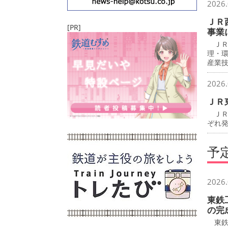
2026.
ＪＲ
[PR]
事業
ＪＲ
理・
産業
2026.
ＪＲ
ＪＲ
ぞれ
予
2026.
東鉄
の完
東鉄