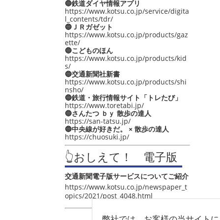
🔵鉄道ダイヤ情報アプリ
https://www.kotsu.co.jp/service/digita
l_contents/tdr/
🔵ＪＲガゼット
https://www.kotsu.co.jp/products/gaz
ette/
🔵こどものほん
https://www.kotsu.co.jp/products/kid
s/
🔵交通新聞社新書
https://www.kotsu.co.jp/products/shi
nsho/
🔵鉄道・旅行情報サイト「トレたび」
https://www.toretabi.jp/
🔵さんたつ ｂｙ 散歩の達人
https://san-tatsu.jp/
🔵中央線が好きだ。 × 散歩の達人
https://chuosuki.jp/
👆おしえて！ 電子版
交通新聞電子版サービスについてご紹介
https://www.kotsu.co.jp/newspaper_t
opics/2021/post_4048.html
弊社では、お客様の当サイトに