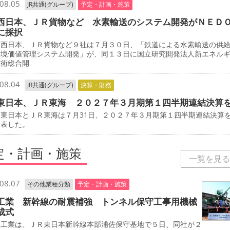
08.05
JR共通(グループ)
予定・計画・施策
西日本、ＪＲ貨物など 水素輸送のシステム開発がＮＥＤ
に採択
西日本、ＪＲ貨物など９社は７月３０日、「鉄道による水素輸送の供
環境価値管理システム開発」が、同１３日に国立研究開発法人新エネル
技術総合開
08.04
JR共通(グループ)
決算・財務
東日本、ＪＲ東海 ２０２７年３月期第１四半期連結決算
東日本とＪＲ東海は７月31日、２０２７年３月期第１四半期連結決算
発表した。
定・計画・施策
一覧を見る
08.07
その他業種分類
予定・計画・施策
工業 新幹線の耐震補強 トンネル保守工事用機械
成式
工業は、ＪＲ東日本新幹線本部浦佐保守基地で５日、同社が２