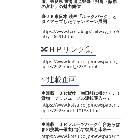
道、奈良県 世界遺産登録「飛鳥・藤原
の宮都」の魅力発信
🔴ＪＲ東日本 映画「ルックバック」と
タイアップしたキャンペーン展開
https://www.toretabi.jp/railway_info/e
ntry-26091.html
🔀ＨＰリンク集
https://www.kotsu.co.jp/newspaper_t
opics/2022/post_5238.html
✅連載企画
🔶連載 ＪＲ貨物「梅田峠に挑む～ＪＲ
貨物 プッシュ・プル運転導入～」
https://www.kotsu.co.jp/newspaper_t
opics/2026/post_10188.html
🔶連載 ＪＲフルーツパーク仙台あらは
まの挑戦―果実に託す復興と未来―
https://www.kotsu.co.jp/newspaper_t