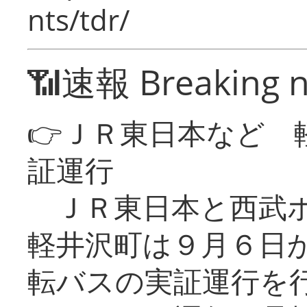
nts/tdr/
📶速報 Breaking 
👉ＪＲ東日本など 
証運行
ＪＲ東日本と西武ホ
軽井沢町は９月６日か
転バスの実証運行を