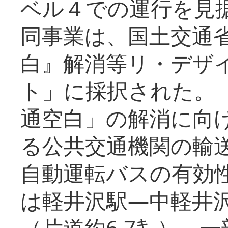
ベル４での運行を見
同事業は、国土交通
白』解消等リ・デザ
ト」に採択された。
通空白」の解消に向
る公共交通機関の輸
自動運転バスの有効
は軽井沢駅―中軽井
（片道約6.7㌔）、