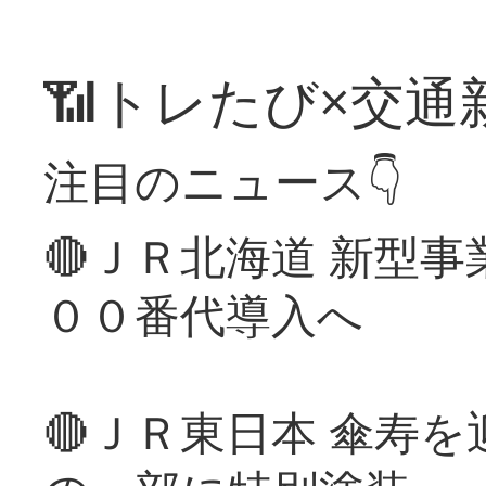
📶トレたび×交通
注目のニュース👇
🔴ＪＲ北海道 新型
００番代導入へ
🔴ＪＲ東日本 傘寿