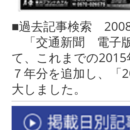
■過去記事検索 20
「交通新聞 電子版
て、これまでの201
７年分を追加し、「2
大しました