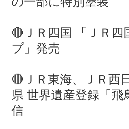
の一部に特別塗装
🔴ＪＲ四国 「ＪＲ
プ」発売
🔴ＪＲ東海、ＪＲ西
県 世界遺産登録「飛
信