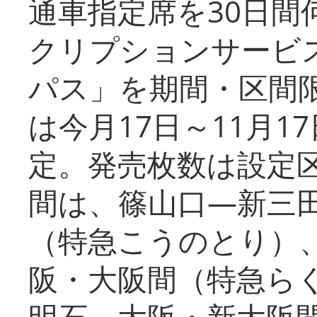
通車指定席を30日間
クリプションサービス
パス」を期間・区間
は今月17日～11月
定。発売枚数は設定
間は、篠山口―新三
（特急こうのとり）
阪・大阪間（特急ら
明石⇔大阪・新大阪