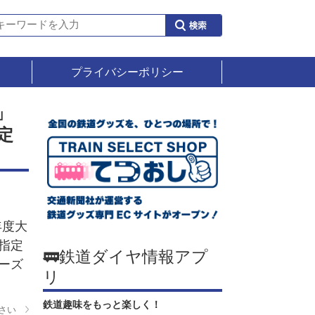
プライバシーポリシー
」
定
年度大
指定
🚃鉄道ダイヤ情報アプ
ーズ
リ
鉄道趣味をもっと楽しく！
さい