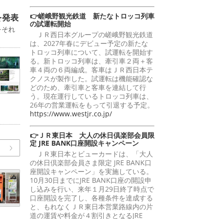
👉嵯峨野観光鉄道 新たなトロッコ列車
を発表
の試運転開始
をそれ
ＪＲ西日本グループの嵯峨野観光鉄道
は、2027年春にデビュー予定の新たな
トロッコ列車について、試運転を開始す
る。新トロッコ列車は、牽引車２両＋客
車４両の６両編成。客車はＪＲ西日本テ
クノスが製作した。試運転は機能確認な
どのため、牽引車と客車を連結して行
う。現在運行しているトロッコ列車は、
26年の営業運転をもって引退する予定。
https://www.westjr.co.jp/
👉ＪＲ東日本 大人の休日倶楽部会員限
定 JRE BANK口座開設キャンペーン
ＪＲ東日本とビューカードは、「大人
の休日倶楽部会員さま限定 JRE BANK口
座開設キャンペーン」を実施している。
10月30日までにJRE BANK口座の開設申
し込みを行い、来年１月29日終了時点で
口座開設を完了し、各種条件を達成する
と、もれなくＪＲ東日本営業路線内の片
道の運賃や料金が４割引きとなるJRE