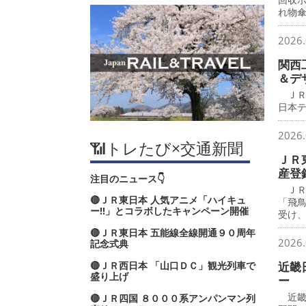
れ物
2026.
関西
＆デ
ＪＲ
日本
2026.
📶トレたび×交通新聞
ＪＲ
産登
注目のニュース👇
ＪＲ
🔴ＪＲ東日本 人気アニメ「ハイキュ
「飛
ー‼」とコラボしたキャンペーン開催
受け
🔴ＪＲ東日本 五能線全線開通９０周年
2026.
記念式典
🔴ＪＲ西日本 「山口ＤＣ」観光列車で
近畿
盛り上げ
ー
近畿
🔴ＪＲ四国 ８０００系アンパンマン列