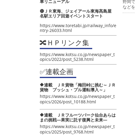
車リニューアル
野間
など
🔴ＪＲ東海、ジェイアール東海髙島屋
名駅エリア回遊イベントスタート
https://www.toretabi.jp/railway_info/e
ntry-26033.html
🔀ＨＰリンク集
https://www.kotsu.co.jp/newspaper_t
opics/2022/post_5238.html
✅連載企画
🔶連載 ＪＲ貨物「梅田峠に挑む～ＪＲ
貨物 プッシュ・プル運転導入～」
https://www.kotsu.co.jp/newspaper_t
opics/2026/post_10188.html
🔶連載 ＪＲフルーツパーク仙台あらは
まの挑戦―果実に託す復興と未来―
https://www.kotsu.co.jp/newspaper_t
opics/2025/post_9768.html