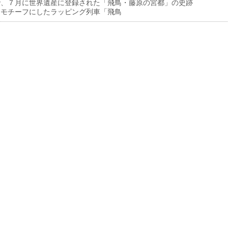
で、７月に世界遺産に登録された「飛鳥・藤原の宮都」の史跡
をモチーフにしたラッピング列車「飛鳥