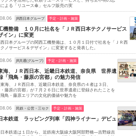
傘による「リユース傘」セルフ販売の実
08.06
JR西日本グループ
予定・計画・施策
工機整備 １０月に社名を「ＪＲ西日本テクノサービス
ザイン」に変更
西日本グループの関西工機整備は、１０月１日付で社名を「ＪＲ西
テクノサービス＆デザイン」に変更すると発表した。
08.06
JR共通(グループ)
予定・計画・施策
東海、ＪＲ西日本、近畿日本鉄道、奈良県 世界遺
録「飛鳥・藤原の宮都」の魅力発信
東海、ＪＲ西日本、近畿日本鉄道、奈良県の４者は３日、
鳥・藤原の宮都」が７月２６日に世界遺産に登録されたことを
、飛鳥・藤原エリアの文化的価値や魅力を
08.06
民鉄・公営・三セク
予定・計画・施策
日本鉄道 ラッピング列車「四神ライナー」デビュ
日本鉄道は１日から、近鉄南大阪線大阪阿部野橋―吉野線吉