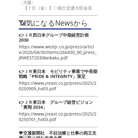
〈大阪〉
【７日（金）】◇国土交通大臣会見
📶気になるNewsから
👉ＪＲ西日本グループ中期経営計画
2030
https://www.westjr.co.jp/press/articl
e/2026/04/30/items/260430_00_press_
JRWEST2030keikaku.pdf
👉ＪＲ東日本 モビリティ事業で中長期
戦略「PRIDE & INTEGRITY」策定
https://www.jreast.co.jp/press/2025/2
0250909_ho03.pdf
👉ＪＲ東日本 グループ経営ビジョン
「勇翔 2034」
https://www.jreast.co.jp/press/2025/2
0250701_ho03.pdf
💖交通新聞社 不妊治療と仕事の両立支
援に取り組む先進企業