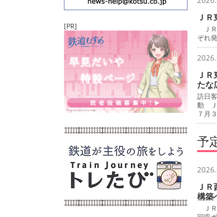
2026.
ＪＲ
[PR]
ＪＲ
ぞれ
2026.
ＪＲ
たな
訪日
動 
７月
予
2026.
ＪＲ
構築
ＪＲ
回収