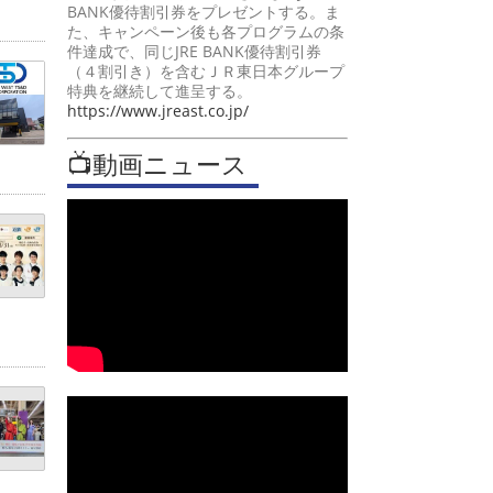
BANK優待割引券をプレゼントする。ま
た、キャンペーン後も各プログラムの条
件達成で、同じJRE BANK優待割引券
（４割引き）を含むＪＲ東日本グループ
特典を継続して進呈する。
https://www.jreast.co.jp/
📺動画ニュース