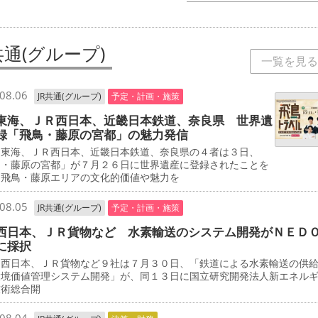
共通(グループ)
一覧を見る
08.06
JR共通(グループ)
予定・計画・施策
東海、ＪＲ西日本、近畿日本鉄道、奈良県 世界遺
録「飛鳥・藤原の宮都」の魅力発信
東海、ＪＲ西日本、近畿日本鉄道、奈良県の４者は３日、
鳥・藤原の宮都」が７月２６日に世界遺産に登録されたことを
、飛鳥・藤原エリアの文化的価値や魅力を
08.05
JR共通(グループ)
予定・計画・施策
西日本、ＪＲ貨物など 水素輸送のシステム開発がＮＥＤ
に採択
西日本、ＪＲ貨物など９社は７月３０日、「鉄道による水素輸送の供
環境価値管理システム開発」が、同１３日に国立研究開発法人新エネル
技術総合開