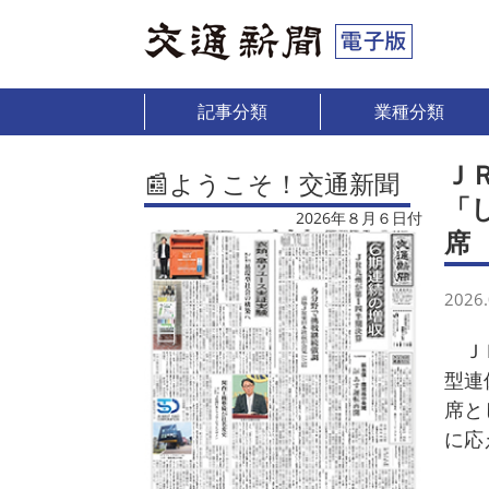
記事分類
業種分類
Ｊ
📰ようこそ！交通新聞
「
2026年８月６日付
席
2026.
ＪＲ
型連
席と
に応