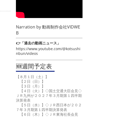
Narration by
動画制作会社VIDWE
B
👉「過去の動画ニュース」
https://www.youtube.com/@kotsushi
nbun/videos
🆕週間予定表
【８月１日（土）】
【２日（日）】
【３日（月）】
【４日（火）】◇国土交通大臣会見◇
ＪＲ九州が２０２７年３月期第１四半期
決算発表
【５日（水）】◇ＪＲ西日本が２０２
７年３月期第１四半期決算発表
【６日（木）】◇ＪＲ東海社長会見