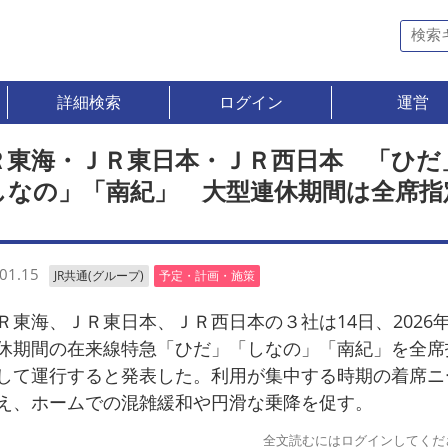
詳細検索
ログイン
運営
Ｒ東海・ＪＲ東日本・ＪＲ西日本 「ひだ
しなの」「南紀」 大型連休期間は全席指
01.15
JR共通(グループ)
予定・計画・施策
東海、ＪＲ東日本、ＪＲ西日本の３社は14日、2026
休期間の在来線特急「ひだ」「しなの」「南紀」を全席
して運行すると発表した。利用が集中する時期の着席ニ
え、ホームでの混雑緩和や円滑な乗降を促す。
全文読むにはログインしてくだ