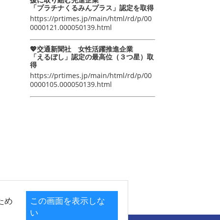
「プラチナくるみんプラス」認定を取得
https://prtimes.jp/main/html/rd/p/00
0000121.000050139.html
💖交通新聞社 女性活躍推進企業
「えるぼし」認定の最高位（３つ星）取
得
https://prtimes.jp/main/html/rd/p/00
0000105.000050139.html
ため
この画面を表示しな
い