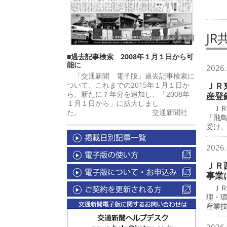
JR
■過去記事検索 2008年１月１日から可
能に
2026.
「交通新聞 電子版」過去記事検索に
ついて、これまでの2015年１月１日か
ＪＲ
ら、新たに７年分を追加し、「2008年
産登
１月１日から」に拡大しまし
ＪＲ
た。 交通新聞社
「飛
受け
2026.
ＪＲ
事業
ＪＲ
理・
産業