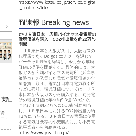
https://www.kotsu.co.jp/service/digita
l_contents/tdr/
📶速報 Breaking news
👉ＪＲ東日本 広畑バイオマス発電所の
環境価値を購入 CO2排出量を約22万㌧
削減
ＪＲ東日本と大阪ガスは、大阪ガスの
代理店であるDaigas エナジーを通じて
バーチャルPPAを締結し、今月から環境
価値の提供を開始する。具体的には、大
阪ガスが広畑バイオマス発電所（兵庫県
姫路市）の発電した電気と環境価値の全
量を買い取り、電気は日本卸電力取引所
などに売却。環境価値については、ＪＲ
東日本が大阪ガスから購入する。同発電
Ｏ実証
所の環境価値は年間約5.3億kWh分で、
これは年間約22万㌧のCO2削減に相当
し、ＪＲ東日本におけるCO2排出量の約
給管
12％に当たる。ＪＲ東日本が実際に使用
ギー・
する電気は既存の小売契約により小売電
気事業者から供給される。
https://www.jreast.co.jp/