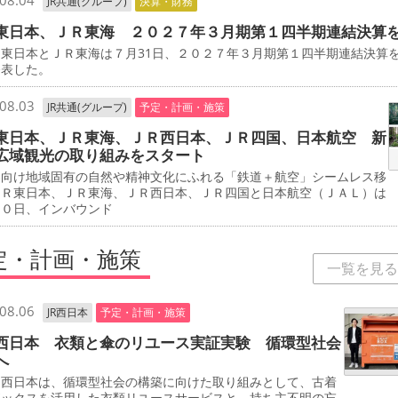
08.04
JR共通(グループ)
決算・財務
東日本、ＪＲ東海 ２０２７年３月期第１四半期連結決算
東日本とＪＲ東海は７月31日、２０２７年３月期第１四半期連結決算
発表した。
08.03
JR共通(グループ)
予定・計画・施策
東日本、ＪＲ東海、ＪＲ西日本、ＪＲ四国、日本航空 新
広域観光の取り組みをスタート
客向け地域固有の自然や精神文化にふれる「鉄道＋航空」シームレス移
ＪＲ東日本、ＪＲ東海、ＪＲ西日本、ＪＲ四国と日本航空（ＪＡＬ）は
３０日、インバウンド
定・計画・施策
一覧を見る
08.06
JR西日本
予定・計画・施策
西日本 衣類と傘のリユース実証実験 循環型社会
へ
西日本は、循環型社会の構築に向けた取り組みとして、古着
ボックスを活用した衣類リユースサービスと、持ち主不明の忘