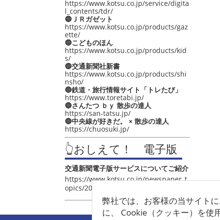
https://www.kotsu.co.jp/service/digita
l_contents/tdr/
🔵ＪＲガゼット
https://www.kotsu.co.jp/products/gaz
ette/
🔵こどものほん
https://www.kotsu.co.jp/products/kid
s/
🔵交通新聞社新書
https://www.kotsu.co.jp/products/shi
nsho/
🔵鉄道・旅行情報サイト「トレたび」
https://www.toretabi.jp/
🔵さんたつ ｂｙ 散歩の達人
https://san-tatsu.jp/
🔵中央線が好きだ。 × 散歩の達人
https://chuosuki.jp/
👆おしえて！ 電子版
交通新聞電子版サービスについてご紹介
https://www.kotsu.co.jp/newspaper_t
opics/2021/post_4048.html
弊社では、お客様の当サイトに
に、 Cookie（クッキー）を