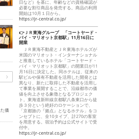
日など）を基に、年齢などの資格確認が
必要な割引商品を発売する。商品の利用
開始は10月１日から。
https://jr-central.co.jp/
👉ＪＲ東海グループ 「コートヤード・
バイ・マリオット京都駅」11月16日に
開業
ＪＲ東海不動産とＪＲ東海ホテルズが
米国のマリオット・インターナショナル
と推進しているホテル「コートヤード・
バイ・マリオット京都駅」の開業日が11
月16日に決定した。同ホテルは、従来の
駅ビルや保有不動産を活用した開発とは
異なり、新たに取得した不動産を活用し
て事業を展開することで、沿線都市の価
値を向上させる象徴となるプロジェク
ト。東海道新幹線京都駅八条東口から徒
歩３分という絶好のロケーションで、
いた価
「京都旅の『拠点』となるホテル」をコ
ンセプトに、全10タイプ、計270の客室
を用意する。宿泊予約は公式サイトで受
付中。
https://jr-central.co.jp/