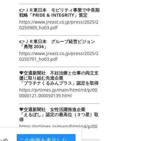
👉ＪＲ東日本 モビリティ事業で中長期
戦略「PRIDE & INTEGRITY」策定
https://www.jreast.co.jp/press/2025/2
0250909_ho03.pdf
👉ＪＲ東日本 グループ経営ビジョン
「勇翔 2034」
https://www.jreast.co.jp/press/2025/2
0250701_ho03.pdf
💖交通新聞社 不妊治療と仕事の両立支
援に取り組む先進企業
「プラチナくるみんプラス」認定を取得
https://prtimes.jp/main/html/rd/p/00
0000121.000050139.html
💖交通新聞社 女性活躍推進企業
「えるぼし」認定の最高位（３つ星）取
得
https://prtimes.jp/main/html/rd/p/00
0000105.000050139.html
ため
この画面を表示しな