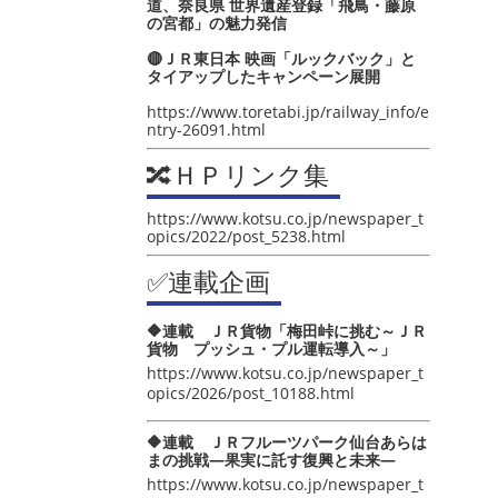
道、奈良県 世界遺産登録「飛鳥・藤原
の宮都」の魅力発信
🔴ＪＲ東日本 映画「ルックバック」と
タイアップしたキャンペーン展開
https://www.toretabi.jp/railway_info/e
ntry-26091.html
🔀ＨＰリンク集
https://www.kotsu.co.jp/newspaper_t
opics/2022/post_5238.html
✅連載企画
🔶連載 ＪＲ貨物「梅田峠に挑む～ＪＲ
貨物 プッシュ・プル運転導入～」
https://www.kotsu.co.jp/newspaper_t
opics/2026/post_10188.html
🔶連載 ＪＲフルーツパーク仙台あらは
まの挑戦―果実に託す復興と未来―
https://www.kotsu.co.jp/newspaper_t