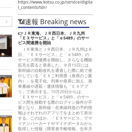
https://www.kotsu.co.jp/service/digita
l_contents/tdr/
📶速報 Breaking news
👉ＪＲ東海、ＪＲ西日本、ＪＲ九州
「ＥＸサービス」と「ｅ5489」のサー
ビス間連携を開始
ＪＲ東海とＪＲ西日本、ＪＲ九州は６
日、「ＥＸサービス」と「ｅ5489」の
サービス間連携を開始し、さらなる機能
拡充を図ると発表した。９月15日には、
新幹線の自動改札を通過した際に紙で発
行している「ＥＸご利用票（座席のご案
内）」を電子化。列車や座席に加え、発
車番線や遅延・運休情報も「ＥＸアプ
リ」で表示する。10月20日からは、
「ＥＸサービス」と「ｅ5489」のサー
ビス間を移動する際のログイン操作が不
要となり、新幹線・在来線特急の予約情
報はそれぞれのアプリでをまとめて表示
する。このほか、「ＥＸサービス」でマ
イナンバーカードやマイナポータルから
取得した情報（障害者手帳情報、生年月