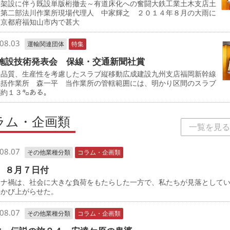
桁架設に伴う既設単版桁撤去～有道床化への奮闘大鉄工業土木支店土
事第二部法川作業所現場代理人 中家輝之 ２０１４年８月の大雨に
、京都府福知山市内で甚大
08.03
運輸関連団体
特集
施設技術発表会 保線・交通新聞社賞
、品質、生産性を考慮したスラブ縦移動広成建設九州支店福岡新幹線
統括作業所 森一平 当作業所の管轄範囲には、明かり区間のスラブ
が約１３㌔ある。
ラム・企画類
一覧を見る
08.07
その他業種分類
コラム・企画類
 ８月７日付
ナ禍は、社会に大きな負荷をもたらした一方で、私たちが見落として
浮かび上がらせた。
08.07
その他業種分類
コラム・企画類