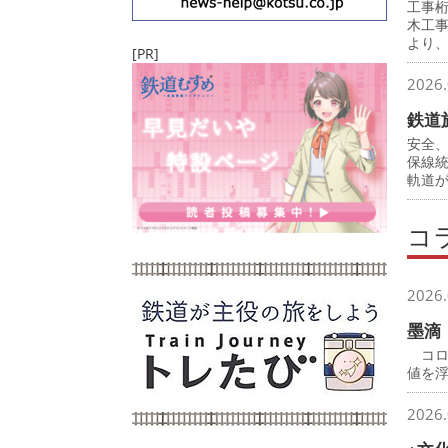
工事
木工
より
[PR]
2026.
鉄道
安全
保線
軌道
コ
2026.
墨滴
コロ
値を
2026.