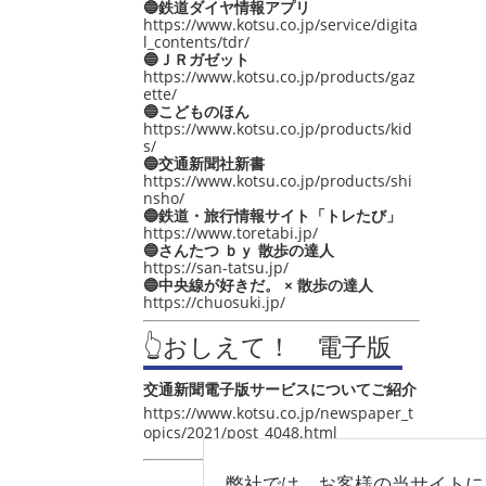
🔵鉄道ダイヤ情報アプリ
https://www.kotsu.co.jp/service/digita
l_contents/tdr/
🔵ＪＲガゼット
https://www.kotsu.co.jp/products/gaz
ette/
🔵こどものほん
https://www.kotsu.co.jp/products/kid
s/
🔵交通新聞社新書
https://www.kotsu.co.jp/products/shi
nsho/
🔵鉄道・旅行情報サイト「トレたび」
https://www.toretabi.jp/
🔵さんたつ ｂｙ 散歩の達人
https://san-tatsu.jp/
🔵中央線が好きだ。 × 散歩の達人
https://chuosuki.jp/
👆おしえて！ 電子版
交通新聞電子版サービスについてご紹介
https://www.kotsu.co.jp/newspaper_t
opics/2021/post_4048.html
弊社では、お客様の当サイトに