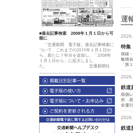
運
■過去記事検索 2008年１月１日から可
2026.
能に
「交通新聞 電子版」過去記事検索に
特集
ついて、これまでの2015年１月１日か
保線
ら、新たに７年分を追加し、「2008年
敏雄
１月１日から」に拡大しまし
「第
た。 交通新聞社
2026.
鉄道
両側
所 
全運
2026.
鉄道