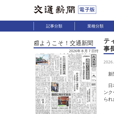
記事分類
業種分類
テ
📰ようこそ！交通新聞
事
2026年８月７日付
2026.
新聞
日本
ンク
られ