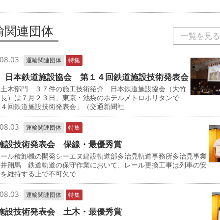
輸関連団体
一覧を見る
08.03
運輸関連団体
特集
 日本鉄道施設協会 第１４回鉄道施設技術発表会
・土木部門 ３７件の施工技術紹介 日本鉄道施設協会（大竹
会長）は７月２３日、東京・池袋のホテルメトロポリタンで
１４回鉄道施設技術発表会」（交通新聞社
08.03
運輸関連団体
特集
施設技術発表会 保線・最優秀賞
レール積卸機の開発シーエヌ建設軌道部多治見軌道事務所多治見事業
髙井翔馬 鉄道軌道の保守作業において、レール更換工事は列車の安
行を維持する上で不可欠で
08.03
運輸関連団体
特集
施設技術発表会 土木・最優秀賞