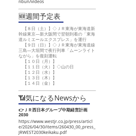
nbun/videos
🆕週間予定表
【８日（土）】◇ＪＲ東海が東海道新
幹線東京―新大阪間で翌朝到着の「東海
道ルミエールエクスプレス」を運行
【９日（日）】◇ＪＲ東海が東海道線
三島―大垣間で夜行列車「ムーンライト
ながら」を復刻運転
【１０日（月）】
【１１日（火）】◇山の日
【１２日（水）】
【１３日（木）】
【１４日（金）】
📶気になるNewsから
👉ＪＲ西日本グループ中期経営計画
2030
https://www.westjr.co.jp/press/articl
e/2026/04/30/items/260430_00_press_
JRWEST2030keikaku.pdf