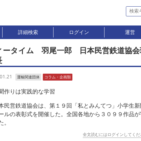
詳細検索
ログイン
運営
ィータイム 羽尾一郎 日本民営鉄道協会
長
01.21
運輸関連団体
コラム・企画類
作りは実践的な学習
民営鉄道協会は、第１９回「私とみんてつ」小学生新
ールの表彰式を開催した。全国各地から３０９９作品が
た。
全文読むにはログインしてくだ