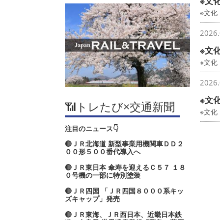
※文
※文化
2026.
※文
※文
2026.
※文
📶トレたび×交通新聞
※文化
注目のニュース👇
🔴ＪＲ北海道 新型事業用機関車ＤＤ２
００形５００番代導入へ
🔴ＪＲ東日本 傘寿を迎えるＣ５７ １８
０号機の一部に特別塗装
🔴ＪＲ四国 「ＪＲ四国８０００系キッ
ズキャップ」発売
🔴ＪＲ東海、ＪＲ西日本、近畿日本鉄