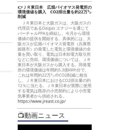
👉ＪＲ東日本 広畑バイオマス発電所の
環境価値を購入 CO2排出量を約22万㌧
削減
ＪＲ東日本と大阪ガスは、大阪ガスの
代理店であるDaigas エナジーを通じて
バーチャルPPAを締結し、今月から環境
価値の提供を開始する。具体的には、大
阪ガスが広畑バイオマス発電所（兵庫県
姫路市）の発電した電気と環境価値の全
量を買い取り、電気は日本卸電力取引所
などに売却。環境価値については、ＪＲ
東日本が大阪ガスから購入する。同発電
所の環境価値は年間約5.3億kWh分で、
これは年間約22万㌧のCO2削減に相当
し、ＪＲ東日本におけるCO2排出量の約
12％に当たる。ＪＲ東日本が実際に使用
する電気は既存の小売契約により小売電
気事業者から供給される。
https://www.jreast.co.jp/
📺動画ニュース