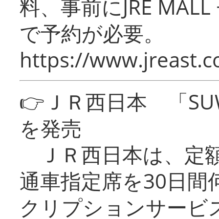
料、事前にJRE MA
で予約が必要。
https://www.jreast.co
👉ＪＲ西日本 「SU
を発売
ＪＲ西日本は、定額
通車指定席を30日間
クリプションサービス