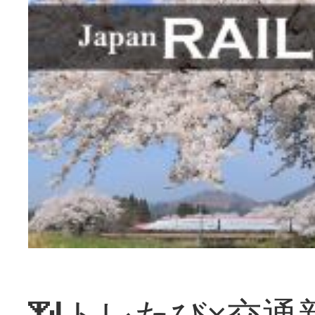
📶トレたび×交通