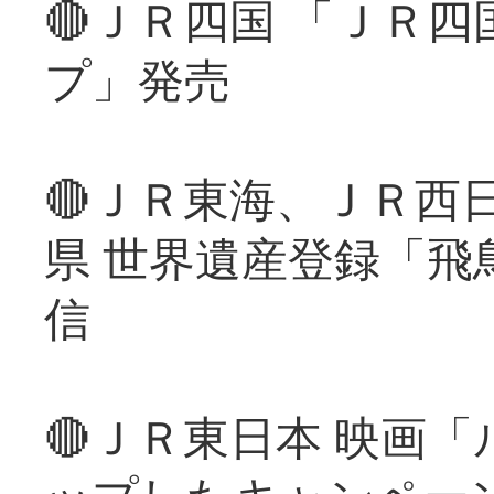
🔴ＪＲ四国 「ＪＲ
プ」発売
🔴ＪＲ東海、ＪＲ西
県 世界遺産登録「飛
信
🔴ＪＲ東日本 映画