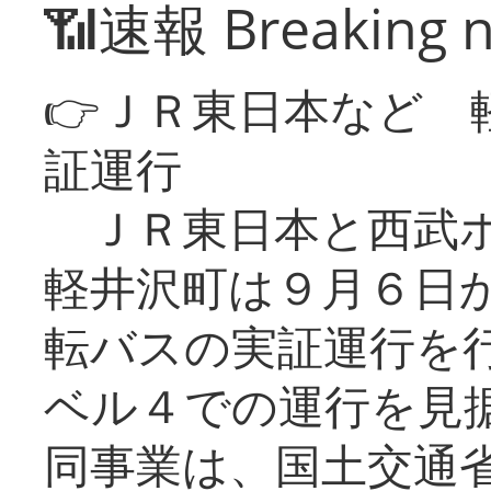
📶速報 Breaking 
👉ＪＲ東日本など 
証運行
ＪＲ東日本と西武ホ
軽井沢町は９月６日か
転バスの実証運行を
ベル４での運行を見
同事業は、国土交通