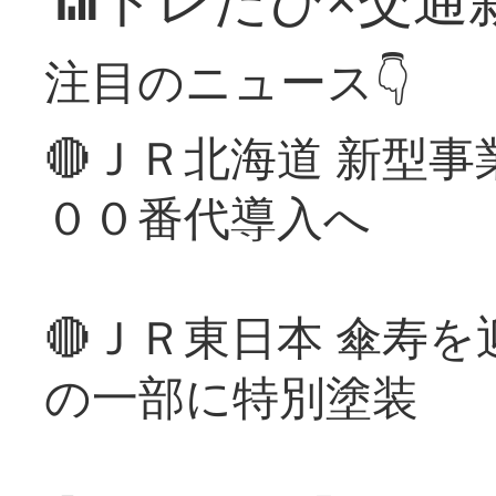
注目のニュース👇
🔴ＪＲ北海道 新型
００番代導入へ
🔴ＪＲ東日本 傘寿
の一部に特別塗装