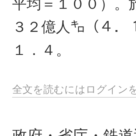
平均＝１００）。
３２億人㌔（４．
１．４。
全文を読むにはログイン
政府・省庁・鉄道