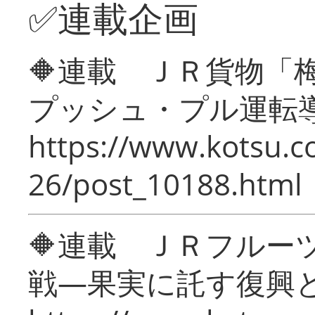
✅連載企画
🔶連載 ＪＲ貨物
プッシュ・プル運転
https://www.kotsu.c
26/post_10188.html
🔶連載 ＪＲフルー
戦―果実に託す復興