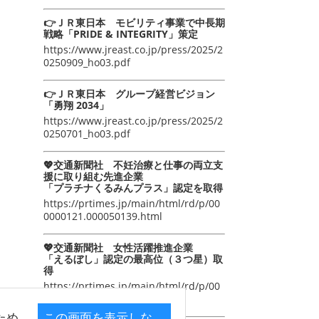
👉ＪＲ東日本 モビリティ事業で中長期
戦略「PRIDE & INTEGRITY」策定
https://www.jreast.co.jp/press/2025/2
0250909_ho03.pdf
👉ＪＲ東日本 グループ経営ビジョン
「勇翔 2034」
https://www.jreast.co.jp/press/2025/2
0250701_ho03.pdf
💖交通新聞社 不妊治療と仕事の両立支
援に取り組む先進企業
「プラチナくるみんプラス」認定を取得
https://prtimes.jp/main/html/rd/p/00
0000121.000050139.html
💖交通新聞社 女性活躍推進企業
「えるぼし」認定の最高位（３つ星）取
得
https://prtimes.jp/main/html/rd/p/00
0000105.000050139.html
ため
この画面を表示しな