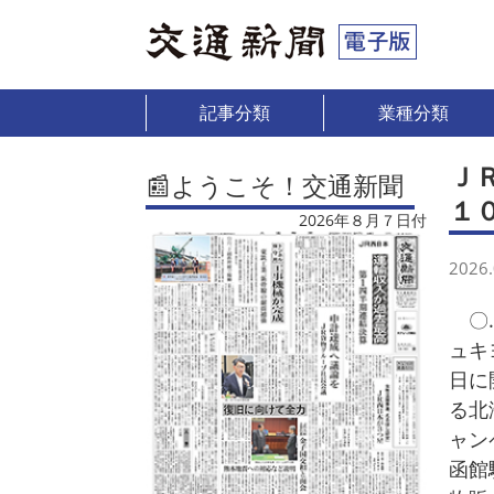
記事分類
業種分類
Ｊ
📰ようこそ！交通新聞
１
2026年８月７日付
2026.
〇…
ュキ
日に
る北
ャン
函館