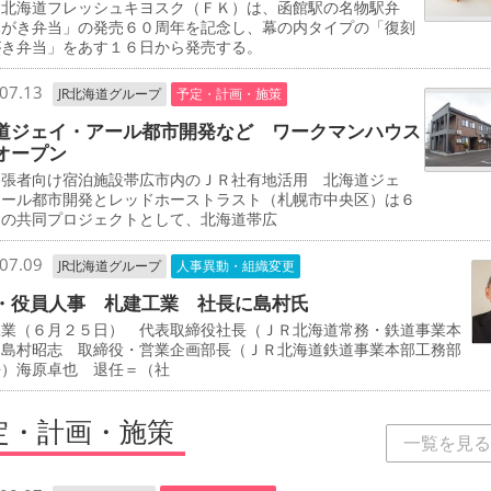
北海道フレッシュキヨスク（ＦＫ）は、函館駅の名物駅弁
みがき弁当」の発売６０周年を記念し、幕の内タイプの「復刻
がき弁当」をあす１６日から発売する。
07.13
JR北海道グループ
予定・計画・施策
道ジェイ・アール都市開発など ワークマンハウス
オープン
出張者向け宿泊施設帯広市内のＪＲ社有地活用 北海道ジェ
アール都市開発とレッドホーストラスト（札幌市中央区）は６
初の共同プロジェクトとして、北海道帯広
07.09
JR北海道グループ
人事異動・組織変更
・役員人事 札建工業 社長に島村氏
工業（６月２５日） 代表取締役社長（ＪＲ北海道常務・鉄道事業本
）島村昭志 取締役・営業企画部長（ＪＲ北海道鉄道事業本部工務部
長）海原卓也 退任＝（社
定・計画・施策
一覧を見る