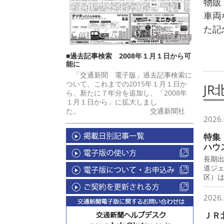
物販
車両
た記
■過去記事検索 2008年１月１日から可
能に
「交通新聞 電子版」過去記事検索に
ついて、これまでの2015年１月１日か
J
ら、新たに７年分を追加し、「2008年
１月１日から」に拡大しまし
た。 交通新聞社
2026.
特集
ハウ
長期
道ジ
区）
2026.
ＪＲ