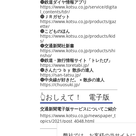
🔵鉄道ダイヤ情報アプリ
https://www.kotsu.co.jp/service/digita
l_contents/tdr/
🔵ＪＲガゼット
https://www.kotsu.co.jp/products/gaz
ette/
🔵こどものほん
https://www.kotsu.co.jp/products/kid
s/
🔵交通新聞社新書
https://www.kotsu.co.jp/products/shi
nsho/
🔵鉄道・旅行情報サイト「トレたび」
https://www.toretabi.jp/
🔵さんたつ ｂｙ 散歩の達人
https://san-tatsu.jp/
🔵中央線が好きだ。 × 散歩の達人
https://chuosuki.jp/
👆おしえて！ 電子版
交通新聞電子版サービスについてご紹介
https://www.kotsu.co.jp/newspaper_t
opics/2021/post_4048.html
弊社では、お客様の当サイトに