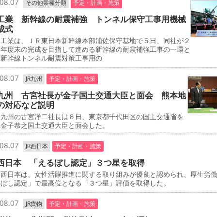
08.07
その他業種分類
予定・計画・施策
工業 新幹線の耐震補強 トンネル保守工事用機械
成式
工業は、ＪＲ東日本新幹線本部浦佐保守基地で５日、同社が２
０年度末の完成を目指して進める新幹線の耐震補強工事の一環と
、新幹線トンネル耐震対策工事用の
08.07
JR九州
予定・計画・施策
九州 古宮社長が金子国土交通大臣と面会 熊本地
の対応など説明
九州の古宮洋二社長は６日、東京都千代田区の国土交通省を
、金子恭之国土交通大臣と面会した。
08.07
JR西日本
予定・計画・施策
西日本 「えるぼし認定」３つ星を取得
西日本は、女性活躍推進に関する取り組みが優良と認められ、厚生労
るぼし認定」で最高位となる「３つ星」評価を取得した。
08.07
JR貨物
予定・計画・施策