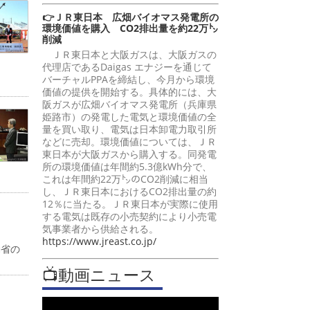
👉ＪＲ東日本 広畑バイオマス発電所の
環境価値を購入 CO2排出量を約22万㌧
削減
ＪＲ東日本と大阪ガスは、大阪ガスの
代理店であるDaigas エナジーを通じて
バーチャルPPAを締結し、今月から環境
価値の提供を開始する。具体的には、大
阪ガスが広畑バイオマス発電所（兵庫県
姫路市）の発電した電気と環境価値の全
量を買い取り、電気は日本卸電力取引所
などに売却。環境価値については、ＪＲ
東日本が大阪ガスから購入する。同発電
所の環境価値は年間約5.3億kWh分で、
これは年間約22万㌧のCO2削減に相当
し、ＪＲ東日本におけるCO2排出量の約
12％に当たる。ＪＲ東日本が実際に使用
する電気は既存の小売契約により小売電
気事業者から供給される。
https://www.jreast.co.jp/
働省の
📺動画ニュース