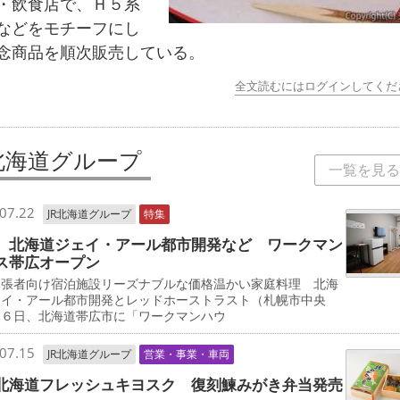
・飲食店で、Ｈ５系
などをモチーフにし
念商品を順次販売している。
全文読むにはログインしてくだ
R北海道グループ
一覧を見る
07.22
JR北海道グループ
特集
 北海道ジェイ・アール都市開発など ワークマン
ス帯広オープン
出張者向け宿泊施設リーズナブルな価格温かい家庭料理 北海
ェイ・アール都市開発とレッドホーストラスト（札幌市中央
は６日、北海道帯広市に「ワークマンハウ
07.15
JR北海道グループ
営業・事業・車両
北海道フレッシュキヨスク 復刻鰊みがき弁当発売