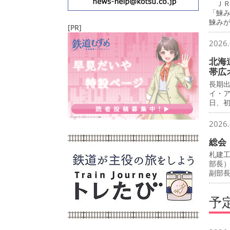
ＪＲ
「鰊
鰊み
[PR]
2026.
北海
帯広
長期
イ・
日、
2026.
総会
札建
部長
副部
予