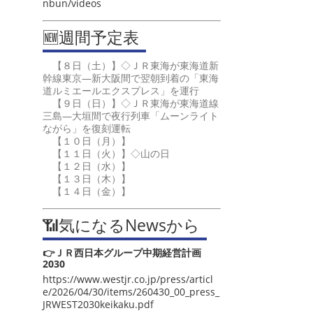
nbun/videos
🆕週間予定表
【８日（土）】◇ＪＲ東海が東海道新
幹線東京―新大阪間で翌朝到着の「東海
道ルミエールエクスプレス」を運行
【９日（日）】◇ＪＲ東海が東海道線
三島―大垣間で夜行列車「ムーンライト
ながら」を復刻運転
【１０日（月）】
【１１日（火）】◇山の日
【１２日（水）】
【１３日（木）】
【１４日（金）】
📶気になるNewsから
👉ＪＲ西日本グループ中期経営計画
2030
https://www.westjr.co.jp/press/articl
e/2026/04/30/items/260430_00_press_
JRWEST2030keikaku.pdf