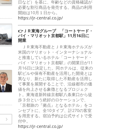
日など）を基に、年齢などの資格確認が
必要な割引商品を発売する。商品の利用
開始は10月１日から。
https://jr-central.co.jp/
👉ＪＲ東海グループ 「コートヤード・
バイ・マリオット京都駅」11月16日に
開業
ＪＲ東海不動産とＪＲ東海ホテルズが
米国のマリオット・インターナショナル
と推進しているホテル「コートヤード・
バイ・マリオット京都駅」の開業日が11
月16日に決定した。同ホテルは、従来の
駅ビルや保有不動産を活用した開発とは
異なり、新たに取得した不動産を活用し
て事業を展開することで、沿線都市の価
値を向上させる象徴となるプロジェク
ト。東海道新幹線京都駅八条東口から徒
歩３分という絶好のロケーションで、
「京都旅の『拠点』となるホテル」をコ
ンセプトに、全10タイプ、計270の客室
を用意する。宿泊予約は公式サイトで受
付中。
https://jr-central.co.jp/