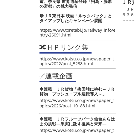
道、奈良県 世界遺産登録「飛鳥・藤原
ＪＲ
の宮都」の魅力発信
ＪＲ
６３
🔴ＪＲ東日本 映画「ルックバック」と
タイアップしたキャンペーン展開
https://www.toretabi.jp/railway_info/e
ntry-26091.html
🔀ＨＰリンク集
https://www.kotsu.co.jp/newspaper_t
opics/2022/post_5238.html
✅連載企画
🔶連載 ＪＲ貨物「梅田峠に挑む～ＪＲ
貨物 プッシュ・プル運転導入～」
https://www.kotsu.co.jp/newspaper_t
opics/2026/post_10188.html
🔶連載 ＪＲフルーツパーク仙台あらは
まの挑戦―果実に託す復興と未来―
https://www.kotsu.co.jp/newspaper_t