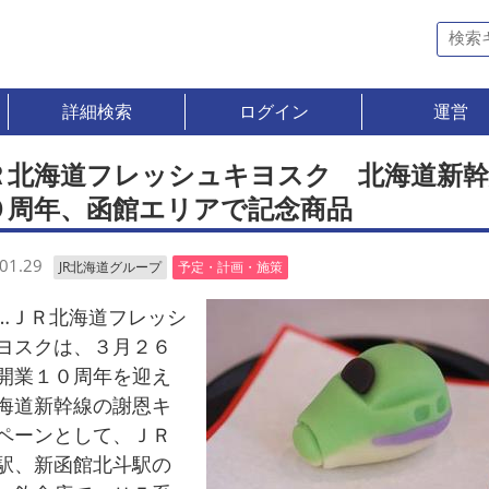
詳細検索
ログイン
運営
Ｒ北海道フレッシュキヨスク 北海道新幹
０周年、函館エリアで記念商品
01.29
JR北海道グループ
予定・計画・施策
ＪＲ北海道フレッシ
ヨスクは、３月２６
開業１０周年を迎え
海道新幹線の謝恩キ
ペーンとして、ＪＲ
駅、新函館北斗駅の