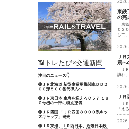
2026.
東鉄
の完
東鉄
０３
して
2026.
ＪＲ
📶トレたび×交通新聞
震へ
ＪＲ
訪れ
注目のニュース👇
🔴ＪＲ北海道 新型事業用機関車ＤＤ２
2026.
００形５００番代導入へ
ＪＲ
🔴ＪＲ東日本 傘寿を迎えるＣ５７ １８
０号機の一部に特別塗装
ＪＲ
「え
🔴ＪＲ四国 「ＪＲ四国８０００系キッ
ズキャップ」発売
2026.
🔴ＪＲ東海、ＪＲ西日本、近畿日本鉄