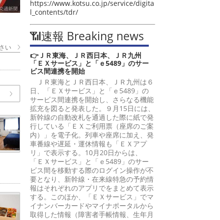
https://www.kotsu.co.jp/service/digita
l_contents/tdr/
📶速報 Breaking news
さい
👉ＪＲ東海、ＪＲ西日本、ＪＲ九州
「ＥＸサービス」と「ｅ5489」のサー
ビス間連携を開始
ＪＲ東海とＪＲ西日本、ＪＲ九州は６
日、「ＥＸサービス」と「ｅ5489」の
サービス間連携を開始し、さらなる機能
拡充を図ると発表した。９月15日には、
新幹線の自動改札を通過した際に紙で発
行している「ＥＸご利用票（座席のご案
内）」を電子化。列車や座席に加え、発
車番線や遅延・運休情報も「ＥＸアプ
リ」で表示する。10月20日からは、
「ＥＸサービス」と「ｅ5489」のサー
ビス間を移動する際のログイン操作が不
要となり、新幹線・在来線特急の予約情
報はそれぞれのアプリでをまとめて表示
する。このほか、「ＥＸサービス」でマ
イナンバーカードやマイナポータルから
取得した情報（障害者手帳情報、生年月