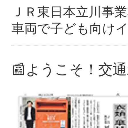
ＪＲ東日本立川事業
車両で子ども向け
📰ようこそ！交