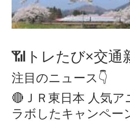
📶トレたび×交通
注目のニュース👇
🔴ＪＲ東日本 人気
ラボしたキャンペー