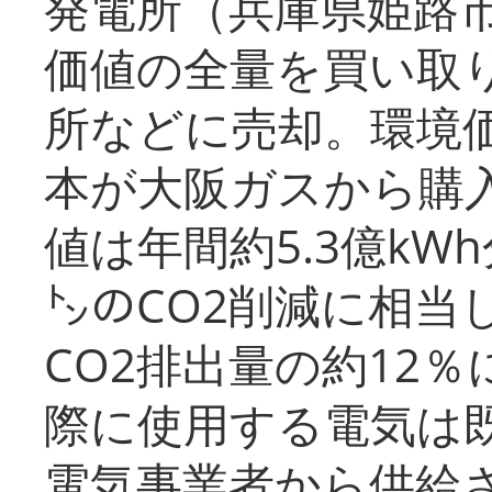
発電所（兵庫県姫路
価値の全量を買い取
所などに売却。環境
本が大阪ガスから購
値は年間約5.3億kW
㌧のCO2削減に相当
CO2排出量の約12
際に使用する電気は
電気事業者から供給