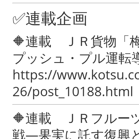
✅連載企画
🔶連載 ＪＲ貨物
プッシュ・プル運転
https://www.kotsu.c
26/post_10188.html
🔶連載 ＪＲフルー
戦―果実に託す復興