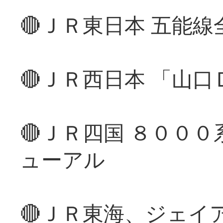
🔴ＪＲ東日本 五能
🔴ＪＲ西日本 「山
🔴ＪＲ四国 ８００
ューアル
🔴ＪＲ東海、ジェイ