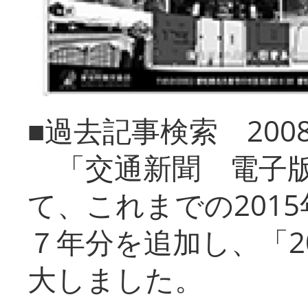
■過去記事検索 20
「交通新聞 電子版
て、これまでの201
７年分を追加し、「2
大しました