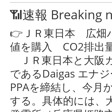
📶速報 Breaking 
👉ＪＲ東日本 広畑
値を購入 CO2排出
ＪＲ東日本と大阪ガ
であるDaigas エ
PPAを締結し、今月
する。具体的には、