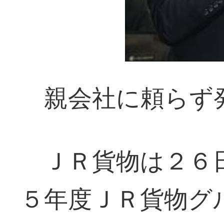
親会社に頼らず
ＪＲ貨物は２６日
５年度ＪＲ貨物グ