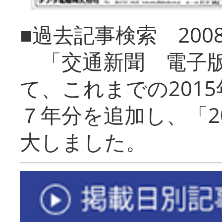
■過去記事検索 20
「交通新聞 電子版
て、これまでの201
７年分を追加し、「2
大しました