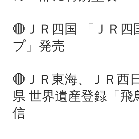
🔴ＪＲ四国 「ＪＲ
プ」発売
🔴ＪＲ東海、ＪＲ西
県 世界遺産登録「飛
信