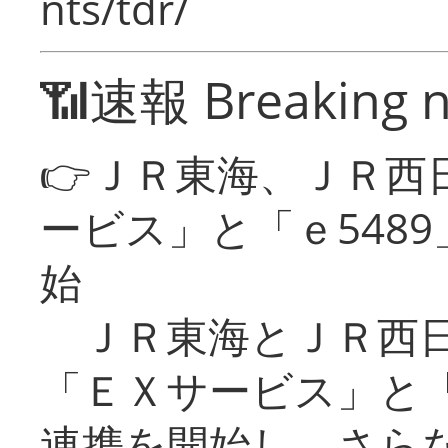
nts/tdr/
📶速報 Breaking 
👉ＪＲ東海、ＪＲ西
ービス」と「ｅ548
始
ＪＲ東海とＪＲ西日
「ＥＸサービス」と「
連携を開始し、さら