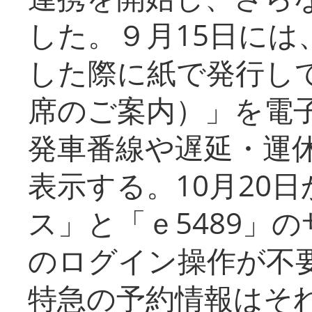
した。９月15日には
した際に紙で発行し
席のご案内）」を電
発車番線や遅延・運
表示する。10月20
ス」と「ｅ5489」
のログイン操作が不
特急の予約情報はそ