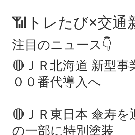
📶トレたび×交通
注目のニュース👇
🔴ＪＲ北海道 新型
００番代導入へ
🔴ＪＲ東日本 傘寿
の一部に特別塗装