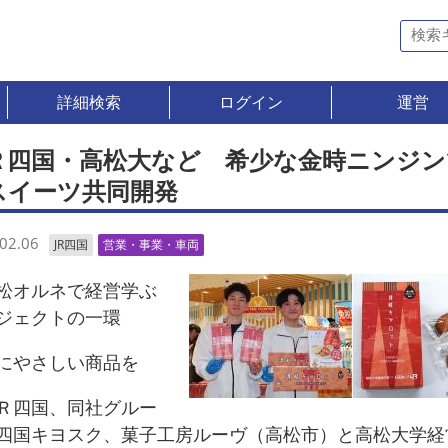
詳細検索
ログイン
運営
Ｒ四国・高松大など 希少な金時ニンジン
スイーツ共同開発
02.06
JR四国
営業・事業・車両
オルネで経営学ぶ
ジェクトの一環
やさしい商品を
四国、同社グルー
四国キヨスク、菓子工房ルーヴ（高松市）と高松大学経