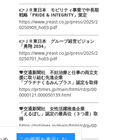
👉ＪＲ東日本 モビリティ事業で中長期
戦略「PRIDE & INTEGRITY」策定
https://www.jreast.co.jp/press/2025/2
0250909_ho03.pdf
👉ＪＲ東日本 グループ経営ビジョン
「勇翔 2034」
https://www.jreast.co.jp/press/2025/2
0250701_ho03.pdf
💖交通新聞社 不妊治療と仕事の両立支
援に取り組む先進企業
「プラチナくるみんプラス」認定を取得
https://prtimes.jp/main/html/rd/p/00
0000121.000050139.html
💖交通新聞社 女性活躍推進企業
「えるぼし」認定の最高位（３つ星）取
得
https://prtimes.jp/main/html/rd/p/00
0000105.000050139.html
ため
この画面を表示しな