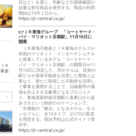
日など）を基に、年齢などの資格確認が
必要な割引商品を発売する。商品の利用
開始は10月１日から。
https://jr-central.co.jp/
👉ＪＲ東海グループ 「コートヤード・
バイ・マリオット京都駅」11月16日に
開業
ＪＲ東海不動産とＪＲ東海ホテルズが
米国のマリオット・インターナショナル
と推進しているホテル「コートヤード・
バイ・マリオット京都駅」の開業日が11
（ＪＲ
月16日に決定した。同ホテルは、従来の
道事業
駅ビルや保有不動産を活用した開発とは
異なり、新たに取得した不動産を活用し
て事業を展開することで、沿線都市の価
値を向上させる象徴となるプロジェク
ト。東海道新幹線京都駅八条東口から徒
歩３分という絶好のロケーションで、
「京都旅の『拠点』となるホテル」をコ
ンセプトに、全10タイプ、計270の客室
を用意する。宿泊予約は公式サイトで受
付中。
https://jr-central.co.jp/