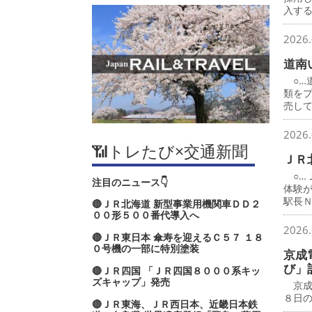
入す
2026.
道南
○…
類を
売し
2026.
📶トレたび×交通新聞
ＪＲ
○…
注目のニュース👇
体験
駅長
🔴ＪＲ北海道 新型事業用機関車ＤＤ２
００形５００番代導入へ
2026.
🔴ＪＲ東日本 傘寿を迎えるＣ５７ １８
０号機の一部に特別塗装
京成
び」
🔴ＪＲ四国 「ＪＲ四国８０００系キッ
ズキャップ」発売
京成
８日
🔴ＪＲ東海、ＪＲ西日本、近畿日本鉄