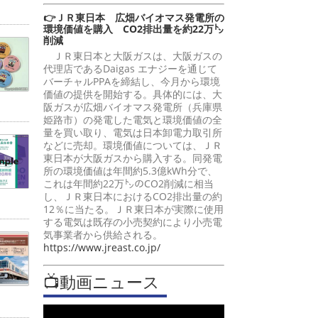
👉ＪＲ東日本 広畑バイオマス発電所の
環境価値を購入 CO2排出量を約22万㌧
削減
ＪＲ東日本と大阪ガスは、大阪ガスの
代理店であるDaigas エナジーを通じて
バーチャルPPAを締結し、今月から環境
価値の提供を開始する。具体的には、大
阪ガスが広畑バイオマス発電所（兵庫県
姫路市）の発電した電気と環境価値の全
量を買い取り、電気は日本卸電力取引所
などに売却。環境価値については、ＪＲ
東日本が大阪ガスから購入する。同発電
所の環境価値は年間約5.3億kWh分で、
これは年間約22万㌧のCO2削減に相当
し、ＪＲ東日本におけるCO2排出量の約
12％に当たる。ＪＲ東日本が実際に使用
する電気は既存の小売契約により小売電
気事業者から供給される。
https://www.jreast.co.jp/
📺動画ニュース