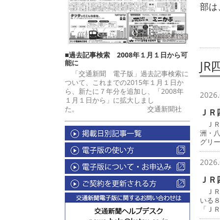
部は
■過去記事検索 2008年１月１日から可
JR
能に
「交通新聞 電子版」過去記事検索に
ついて、これまでの2015年１月１日か
ら、新たに７年分を追加し、「2008年
2026.
１月１日から」に拡大しまし
た。 交通新聞社
ＪＲ
ＪＲ
洲・
グリ
2026.
ＪＲ
ＪＲ
いる
「Ｊ