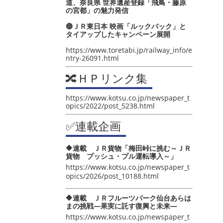
道、奈良県 世界遺産登録「飛鳥・藤原
の宮都」の魅力発信
🔴ＪＲ東日本 映画「ルックバック」と
タイアップしたキャンペーン展開
https://www.toretabi.jp/railway_info/e
ntry-26091.html
🔀ＨＰリンク集
https://www.kotsu.co.jp/newspaper_t
opics/2022/post_5238.html
✅連載企画
🔶連載 ＪＲ貨物「梅田峠に挑む～ＪＲ
貨物 プッシュ・プル運転導入～」
https://www.kotsu.co.jp/newspaper_t
opics/2026/post_10188.html
🔶連載 ＪＲフルーツパーク仙台あらは
まの挑戦―果実に託す復興と未来―
https://www.kotsu.co.jp/newspaper_t