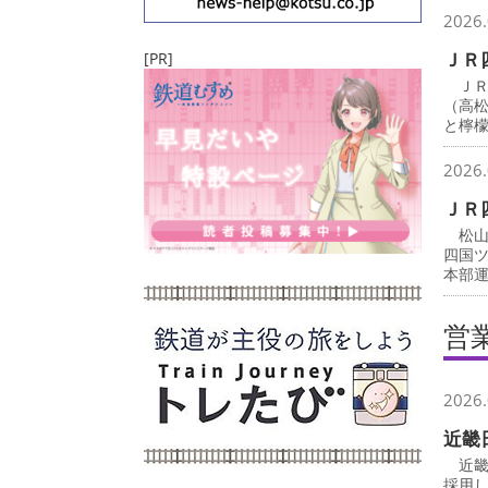
2026.
ＪＲ
[PR]
ＪＲ
（高
と檸
2026.
ＪＲ
松山
四国
本部
営
2026.
近畿
近畿
採用