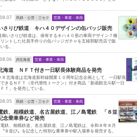
る。
08.07
民鉄・公営・三セク
営業・事業・車両
いさりび鉄道 キハ４０デザインの缶バッジ販売
道南いさりび鉄道は、保有するキハ４０形の車両デザイン７種
プリントした社員手作りの缶バッジガチャを五稜郭駅売店で販
ている。
08.06
JR北海道
営業・事業・車両
北海道 ＮＦＴ付き一日駅長体験商品を発売
ＪＲ北海道は北海道新幹線開業１０周年記念企画として、一日駅長
ができるＮＦＴ（非代替性トークン）付き商品「新函館北斗駅一日
ＮＦＴ」を発売している。
08.05
民鉄・公営・三セク
営業・事業・車両
電鉄、相模鉄道、名古屋鉄道、江ノ島電鉄 「８並
記念乗車券など発売
電鉄、相模鉄道、名古屋鉄道、江ノ島電鉄は、令和８年８月
の〝８並び〟を記念した特別な乗車券や駅入場券を発売する。