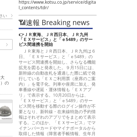
https://www.kotsu.co.jp/service/digita
l_contents/tdr/
さい
📶速報 Breaking news
👉ＪＲ東海、ＪＲ西日本、ＪＲ九州
「ＥＸサービス」と「ｅ5489」のサー
ビス間連携を開始
ＪＲ東海とＪＲ西日本、ＪＲ九州は６
日、「ＥＸサービス」と「ｅ5489」の
サービス間連携を開始し、さらなる機能
拡充を図ると発表した。９月15日には、
新幹線の自動改札を通過した際に紙で発
予大
行している「ＥＸご利用票（座席のご案
間）の
内）」を電子化。列車や座席に加え、発
車番線や遅延・運休情報も「ＥＸアプ
リ」で表示する。10月20日からは、
「ＥＸサービス」と「ｅ5489」のサー
ビス間を移動する際のログイン操作が不
要となり、新幹線・在来線特急の予約情
報はそれぞれのアプリでをまとめて表示
する。このほか、「ＥＸサービス」でマ
イナンバーカードやマイナポータルから
取得した情報（障害者手帳情報、生年月