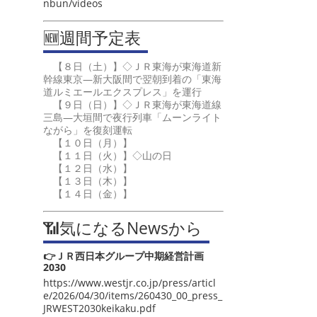
nbun/videos
🆕週間予定表
【８日（土）】◇ＪＲ東海が東海道新
幹線東京―新大阪間で翌朝到着の「東海
道ルミエールエクスプレス」を運行
【９日（日）】◇ＪＲ東海が東海道線
三島―大垣間で夜行列車「ムーンライト
ながら」を復刻運転
【１０日（月）】
【１１日（火）】◇山の日
【１２日（水）】
【１３日（木）】
【１４日（金）】
📶気になるNewsから
👉ＪＲ西日本グループ中期経営計画
2030
https://www.westjr.co.jp/press/articl
e/2026/04/30/items/260430_00_press_
JRWEST2030keikaku.pdf