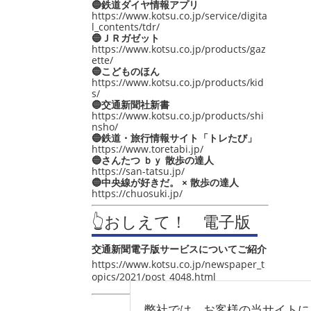
🔵鉄道ダイヤ情報アプリ
https://www.kotsu.co.jp/service/digita
l_contents/tdr/
🔵ＪＲガゼット
https://www.kotsu.co.jp/products/gaz
ette/
🔵こどものほん
https://www.kotsu.co.jp/products/kid
s/
🔵交通新聞社新書
https://www.kotsu.co.jp/products/shi
nsho/
🔵鉄道・旅行情報サイト「トレたび」
https://www.toretabi.jp/
🔵さんたつ ｂｙ 散歩の達人
https://san-tatsu.jp/
🔵中央線が好きだ。 × 散歩の達人
https://chuosuki.jp/
👆おしえて！ 電子版
交通新聞電子版サービスについてご紹介
https://www.kotsu.co.jp/newspaper_t
opics/2021/post_4048.html
弊社では、お客様の当サイトに