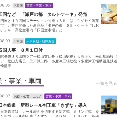
08.05
JR四国
営業・事業・車両
四国など 「瀬戸の都 タルトケーキ」発売
四国とＪＲ四国ステーション開発（ＳＫ）は、ツジセイ製菓
松市）と共同開発した新商品「瀬戸の都 タルトケーキ〝しお
檬〟」を、高松空港内「四国空市場」と
08.03
JR四国
人事異動・組織変更
四国人事 ８月１日付
駅長兼ＪＲ四国ツアー松山支店長（松山駅長）天雲正人 松山駅助役
ツアー松山支店長）黒川誠二郎 多度津工場助役（多度津工場助役兼鉄
運輸部車
業・事業・車両
一覧を見る
08.07
民鉄・公営・三セク
営業・事業・車両
日本鉄道 新型レール削正車「きずな」導入
日本鉄道は、レール表面を切削する新方式「ミリング式」を
した新型レール削正車「きずな」（ＲＯＭＩＬＬ６００）を導