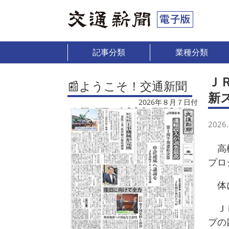
記事分類
業種分類
Ｊ
📰ようこそ！交通新聞
新
2026年８月７日付
2026.
高松
プロ
体に
ＪＲ
プの