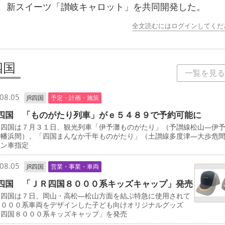
、新スイーツ「讃岐キャロット」を共同開発した。
全文読むにはログインしてくだ
四国
一覧を見る
08.05
JR四国
予定・計画・施策
四国 「ものがたり列車」がｅ５４８９で予約可能に
四国は７月３１日、観光列車「伊予灘ものがたり」（予讃線松山―伊
八幡浜間）、「四国まんなか千年ものがたり」（土讃線多度津―大歩危
ーン車指定
08.05
JR四国
営業・事業・車両
四国 「ＪＲ四国８０００系キッズキャップ」発売
四国は７日、岡山・高松―松山方面を結ぶ特急に使用されて
８０００系車両をデザインした子ども向けオリジナルグッズ
Ｒ四国８０００系キッズキャップ」を発売