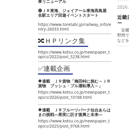
車リニューアル
2026.
🔴ＪＲ東海、ジェイアール東海髙島屋
名駅エリア回遊イベントスタート
近畿
ー
https://www.toretabi.jp/railway_info/e
ntry-26033.html
近畿
野間
🔀ＨＰリンク集
など
https://www.kotsu.co.jp/newspaper_t
opics/2022/post_5238.html
✅連載企画
🔶連載 ＪＲ貨物「梅田峠に挑む～ＪＲ
貨物 プッシュ・プル運転導入～」
https://www.kotsu.co.jp/newspaper_t
opics/2026/post_10188.html
🔶連載 ＪＲフルーツパーク仙台あらは
まの挑戦―果実に託す復興と未来―
https://www.kotsu.co.jp/newspaper_t
opics/2025/post_9768.html