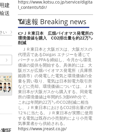
https://www.kotsu.co.jp/service/digita
用建
l_contents/tdr/
輸送
📶速報 Breaking news
さい
👉ＪＲ東日本 広畑バイオマス発電所の
環境価値を購入 CO2排出量を約22万㌧
削減
ＪＲ東日本と大阪ガスは、大阪ガスの
代理店であるDaigas エナジーを通じて
バーチャルPPAを締結し、今月から環境
価値の提供を開始する。具体的には、大
阪ガスが広畑バイオマス発電所（兵庫県
姫路市）の発電した電気と環境価値の全
量を買い取り、電気は日本卸電力取引所
などに売却。環境価値については、ＪＲ
東日本が大阪ガスから購入する。同発電
所の環境価値は年間約5.3億kWh分で、
これは年間約22万㌧のCO2削減に相当
し、ＪＲ東日本におけるCO2排出量の約
12％に当たる。ＪＲ東日本が実際に使用
する電気は既存の小売契約により小売電
気事業者から供給される。
https://www.jreast.co.jp/
Ｏ実証