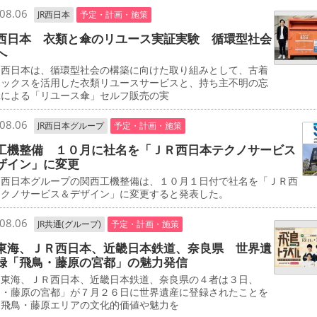
08.06
JR西日本
予定・計画・施策
西日本 衣類と傘のリユース実証実験 循環型社会
へ
西日本は、循環型社会の構築に向けた取り組みとして、古着
ボックスを活用した衣類リユースサービスと、持ち主不明の忘
傘による「リユース傘」セルフ販売の実
08.06
JR西日本グループ
予定・計画・施策
工機整備 １０月に社名を「ＪＲ西日本テクノサービス
ザイン」に変更
西日本グループの関西工機整備は、１０月１日付で社名を「ＪＲ西
テクノサービス＆デザイン」に変更すると発表した。
08.06
JR共通(グループ)
予定・計画・施策
東海、ＪＲ西日本、近畿日本鉄道、奈良県 世界遺
録「飛鳥・藤原の宮都」の魅力発信
東海、ＪＲ西日本、近畿日本鉄道、奈良県の４者は３日、
鳥・藤原の宮都」が７月２６日に世界遺産に登録されたことを
、飛鳥・藤原エリアの文化的価値や魅力を