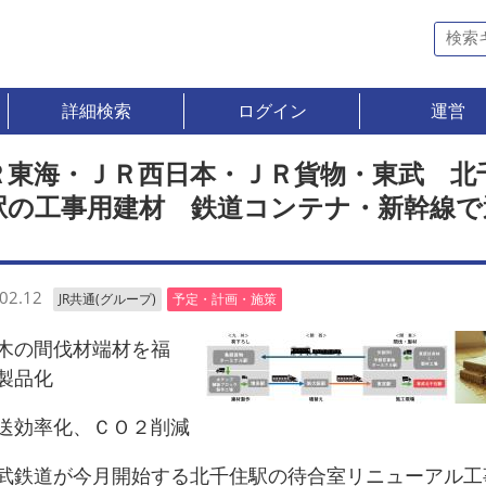
詳細検索
ログイン
運営
Ｒ東海・ＪＲ西日本・ＪＲ貨物・東武 北
駅の工事用建材 鉄道コンテナ・新幹線で
02.12
JR共通(グループ)
予定・計画・施策
の間伐材端材を福
製品化
効率化、ＣＯ２削減
鉄道が今月開始する北千住駅の待合室リニューアル工