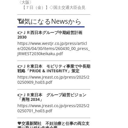
〈大阪〉
【７日（金）】◇国土交通大臣会見
📶気になるNewsから
👉ＪＲ西日本グループ中期経営計画
2030
https://www.westjr.co.jp/press/articl
e/2026/04/30/items/260430_00_press_
JRWEST2030keikaku.pdf
👉ＪＲ東日本 モビリティ事業で中長期
戦略「PRIDE & INTEGRITY」策定
https://www.jreast.co.jp/press/2025/2
0250909_ho03.pdf
👉ＪＲ東日本 グループ経営ビジョン
「勇翔 2034」
https://www.jreast.co.jp/press/2025/2
0250701_ho03.pdf
💖交通新聞社 不妊治療と仕事の両立支
援に取り組む先進企業