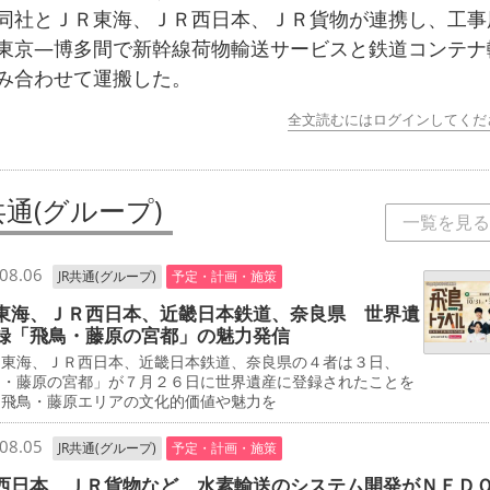
同社とＪＲ東海、ＪＲ西日本、ＪＲ貨物が連携し、工事
東京―博多間で新幹線荷物輸送サービスと鉄道コンテナ
み合わせて運搬した。
全文読むにはログインしてくだ
共通(グループ)
一覧を見る
08.06
JR共通(グループ)
予定・計画・施策
東海、ＪＲ西日本、近畿日本鉄道、奈良県 世界遺
録「飛鳥・藤原の宮都」の魅力発信
東海、ＪＲ西日本、近畿日本鉄道、奈良県の４者は３日、
鳥・藤原の宮都」が７月２６日に世界遺産に登録されたことを
、飛鳥・藤原エリアの文化的価値や魅力を
08.05
JR共通(グループ)
予定・計画・施策
西日本、ＪＲ貨物など 水素輸送のシステム開発がＮＥＤ