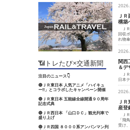
2026.
ＪＲ
構築
ＪＲ
回収
れ物
2026.
関西
📶トレたび×交通新聞
＆デ
ＪＲ
注目のニュース👇
日本
🔴ＪＲ東日本 人気アニメ「ハイキュ
ー‼」とコラボしたキャンペーン開催
2026.
🔴ＪＲ東日本 五能線全線開通９０周年
ＪＲ
記念式典
産登
🔴ＪＲ西日本 「山口ＤＣ」観光列車で
ＪＲ
盛り上げ
「飛
受け
🔴ＪＲ四国 ８０００系アンパンマン列