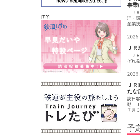
事業
ＪＲ
[PR]
理・
産業
2026.
ＪＲ
ＪＲ
ぞれ
2026.
ＪＲ
たな
訪日
動 
７月
予