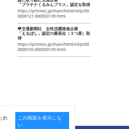
「プラチナくるみんプラス」認定を取得
https://prtimes.jp/main/html/rd/p/00
0000121.000050139.html
💖交通新聞社 女性活躍推進企業
「えるぼし」認定の最高位（３つ星）取
得
https://prtimes.jp/main/html/rd/p/00
0000105.000050139.html
ため
この画面を表示しな
い