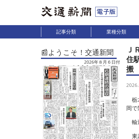
記事分類
業種分類
Ｊ
📰ようこそ！交通新聞
住
2026年８月６日付
搬
2026.
栃木
岡で
輸送
東武