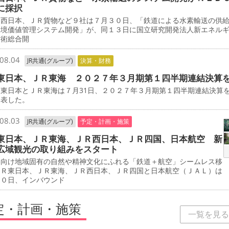
に採択
西日本、ＪＲ貨物など９社は７月３０日、「鉄道による水素輸送の供
環境価値管理システム開発」が、同１３日に国立研究開発法人新エネル
技術総合開
08.04
JR共通(グループ)
決算・財務
東日本、ＪＲ東海 ２０２７年３月期第１四半期連結決算
東日本とＪＲ東海は７月31日、２０２７年３月期第１四半期連結決算
発表した。
08.03
JR共通(グループ)
予定・計画・施策
東日本、ＪＲ東海、ＪＲ西日本、ＪＲ四国、日本航空 新
広域観光の取り組みをスタート
客向け地域固有の自然や精神文化にふれる「鉄道＋航空」シームレス移
ＪＲ東日本、ＪＲ東海、ＪＲ西日本、ＪＲ四国と日本航空（ＪＡＬ）は
３０日、インバウンド
定・計画・施策
一覧を見る