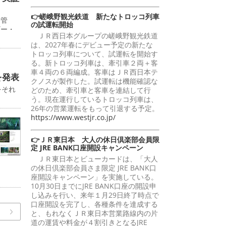
👉嵯峨野観光鉄道 新たなトロッコ列車
給管
の試運転開始
ギー・
ＪＲ西日本グループの嵯峨野観光鉄道
は、2027年春にデビュー予定の新たな
トロッコ列車について、試運転を開始す
る。新トロッコ列車は、牽引車２両＋客
車４両の６両編成。客車はＪＲ西日本テ
を発表
クノスが製作した。試運転は機能確認な
をそれ
どのため、牽引車と客車を連結して行
う。現在運行しているトロッコ列車は、
26年の営業運転をもって引退する予定。
https://www.westjr.co.jp/
👉ＪＲ東日本 大人の休日倶楽部会員限
定 JRE BANK口座開設キャンペーン
ＪＲ東日本とビューカードは、「大人
の休日倶楽部会員さま限定 JRE BANK口
座開設キャンペーン」を実施している。
10月30日までにJRE BANK口座の開設申
し込みを行い、来年１月29日終了時点で
口座開設を完了し、各種条件を達成する
と、もれなくＪＲ東日本営業路線内の片
道の運賃や料金が４割引きとなるJRE