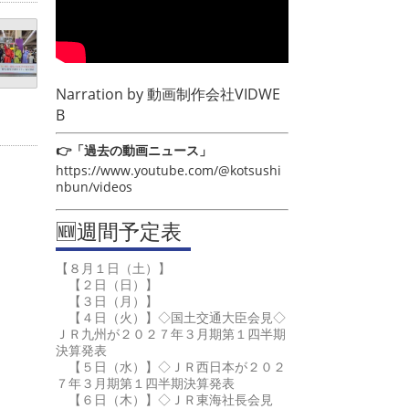
Narration by
動画制作会社VIDWE
B
👉「過去の動画ニュース」
https://www.youtube.com/@kotsushi
nbun/videos
🆕週間予定表
【８月１日（土）】
【２日（日）】
【３日（月）】
【４日（火）】◇国土交通大臣会見◇
ＪＲ九州が２０２７年３月期第１四半期
決算発表
【５日（水）】◇ＪＲ西日本が２０２
７年３月期第１四半期決算発表
【６日（木）】◇ＪＲ東海社長会見