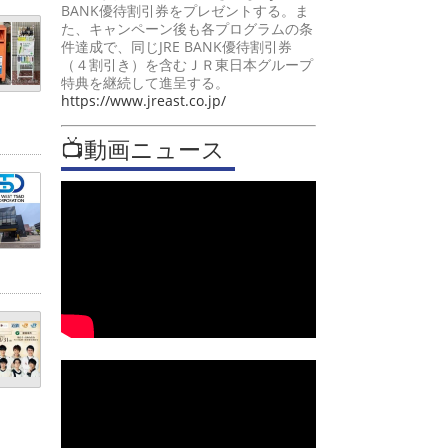
BANK優待割引券をプレゼントする。ま
た、キャンペーン後も各プログラムの条
件達成で、同じJRE BANK優待割引券
（４割引き）を含むＪＲ東日本グループ
特典を継続して進呈する。
https://www.jreast.co.jp/
📺動画ニュース