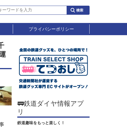
プライバシーポリシー
千
運
🚃鉄道ダイヤ情報アプ
リ
鉄道趣味をもっと楽しく！
事