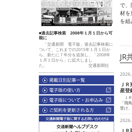
で、
材を
を組
■過去記事検索 2008年１月１日から可
能に
「交通新聞 電子版」過去記事検索に
ついて、これまでの2015年１月１日か
JR
ら、新たに７年分を追加し、「2008年
１月１日から」に拡大しまし
た。 交通新聞社
2026.
ＪＲ
産登
ＪＲ
「飛
受け
2026.
ＪＲ