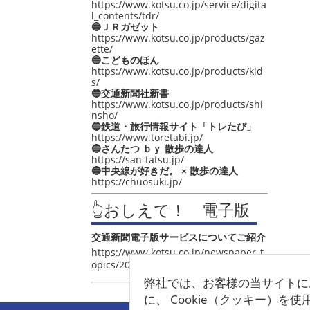
https://www.kotsu.co.jp/service/digita
l_contents/tdr/
🔵ＪＲガゼット
https://www.kotsu.co.jp/products/gaz
ette/
🔵こどものほん
https://www.kotsu.co.jp/products/kid
s/
🔵交通新聞社新書
https://www.kotsu.co.jp/products/shi
nsho/
🔵鉄道・旅行情報サイト「トレたび」
https://www.toretabi.jp/
🔵さんたつ ｂｙ 散歩の達人
https://san-tatsu.jp/
🔵中央線が好きだ。 × 散歩の達人
https://chuosuki.jp/
👆おしえて！ 電子版
交通新聞電子版サービスについてご紹介
https://www.kotsu.co.jp/newspaper_t
opics/2021/post_4048.html
弊社では、お客様の当サイトに
に、 Cookie（クッキー）を