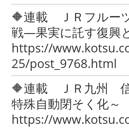
🔶連載 ＪＲフルー
戦―果実に託す復興
https://www.kotsu.c
25/post_9768.html
🔶連載 ＪＲ九州 
特殊自動閉そく化～
https://www.kotsu.c