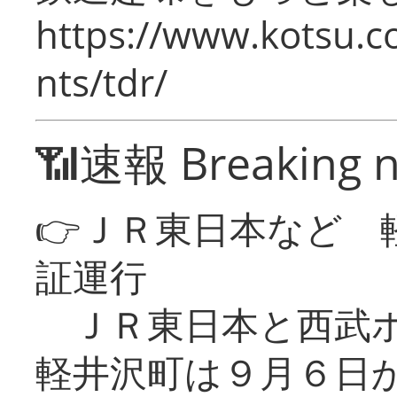
https://www.kotsu.co
nts/tdr/
📶速報 Breaking 
👉ＪＲ東日本など 
証運行
ＪＲ東日本と西武ホ
軽井沢町は９月６日か