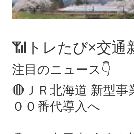
📶トレたび×交通
注目のニュース👇
🔴ＪＲ北海道 新型
００番代導入へ