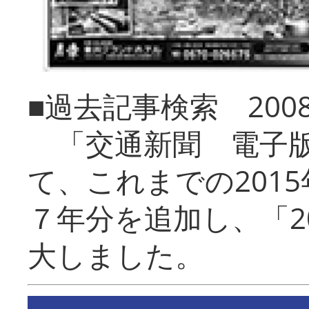
■過去記事検索 20
「交通新聞 電子版
て、これまでの201
７年分を追加し、「2
大しました