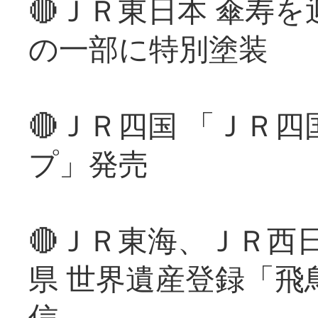
🔴ＪＲ東日本 傘寿
の一部に特別塗装
🔴ＪＲ四国 「ＪＲ
プ」発売
🔴ＪＲ東海、ＪＲ西
県 世界遺産登録「飛
信