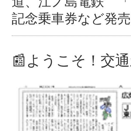
道、江ノ島電鉄 「
記念乗車券など発売
📰ようこそ！交