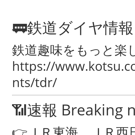
🚃鉄道ダイヤ情
鉄道趣味をもっと楽
https://www.kotsu.co
nts/tdr/
📶速報 Breaking 
👉ＪＲ東海、ＪＲ西