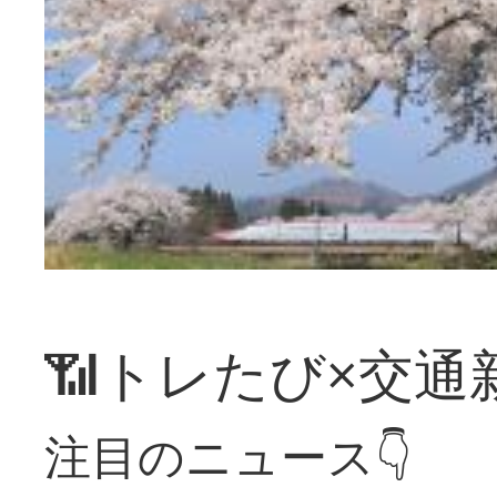
📶トレたび×交通
注目のニュース👇