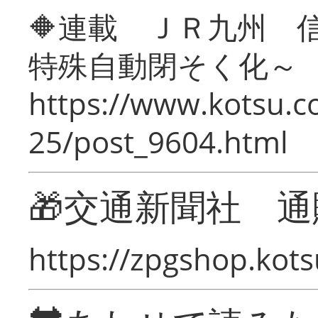
🔶連載 ＪＲ九州 
特殊自動閉そく化～
https://www.kotsu.c
25/post_9604.html
🎁交通新聞社 通
https://zpgshop.kots