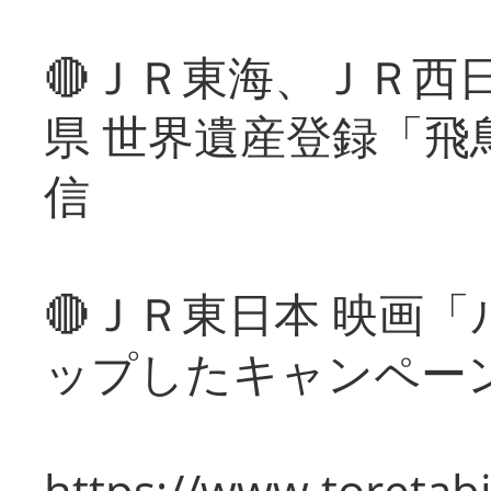
🔴ＪＲ東海、ＪＲ西
県 世界遺産登録「飛
信
🔴ＪＲ東日本 映画
ップしたキャンペー
https://www.toretabi