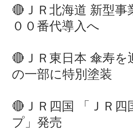
🔴ＪＲ北海道 新型
００番代導入へ
🔴ＪＲ東日本 傘寿
の一部に特別塗装
🔴ＪＲ四国 「ＪＲ
プ」発売