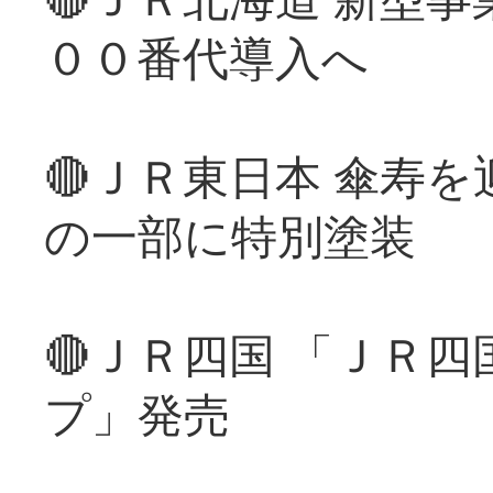
００番代導入へ
🔴ＪＲ東日本 傘寿
の一部に特別塗装
🔴ＪＲ四国 「ＪＲ
プ」発売