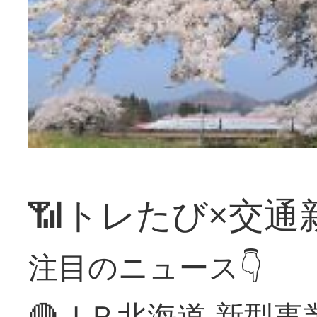
📶トレたび×交通
注目のニュース👇
🔴ＪＲ北海道 新型