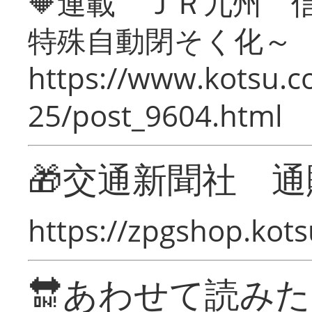
🔶連載 ＪＲ九州 
特殊自動閉そく化～
https://www.kotsu.c
25/post_9604.html
🎁交通新聞社 通
https://zpgshop.kots
🔛あわせて読み