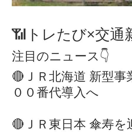
📶トレたび×交通
注目のニュース👇
🔴ＪＲ北海道 新型
００番代導入へ
🔴ＪＲ東日本 傘寿