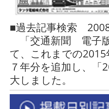
■過去記事検索 20
「交通新聞 電子版
て、これまでの201
７年分を追加し、「2
大しました