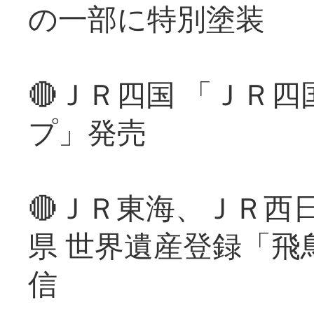
の一部に特別塗装
🔴ＪＲ四国 「ＪＲ
プ」発売
🔴ＪＲ東海、ＪＲ西
県 世界遺産登録「飛
信