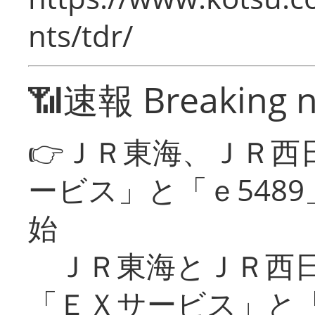
nts/tdr/
📶速報 Breaking 
👉ＪＲ東海、ＪＲ西
ービス」と「ｅ548
始
ＪＲ東海とＪＲ西日
「ＥＸサービス」と「