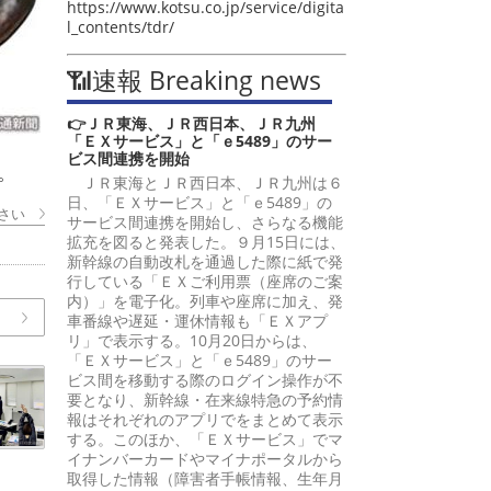
https://www.kotsu.co.jp/service/digita
l_contents/tdr/
📶速報 Breaking news
👉ＪＲ東海、ＪＲ西日本、ＪＲ九州
「ＥＸサービス」と「ｅ5489」のサー
ビス間連携を開始
。
ＪＲ東海とＪＲ西日本、ＪＲ九州は６
日、「ＥＸサービス」と「ｅ5489」の
さい
サービス間連携を開始し、さらなる機能
拡充を図ると発表した。９月15日には、
新幹線の自動改札を通過した際に紙で発
行している「ＥＸご利用票（座席のご案
内）」を電子化。列車や座席に加え、発
車番線や遅延・運休情報も「ＥＸアプ
リ」で表示する。10月20日からは、
「ＥＸサービス」と「ｅ5489」のサー
ビス間を移動する際のログイン操作が不
要となり、新幹線・在来線特急の予約情
報はそれぞれのアプリでをまとめて表示
する。このほか、「ＥＸサービス」でマ
イナンバーカードやマイナポータルから
取得した情報（障害者手帳情報、生年月