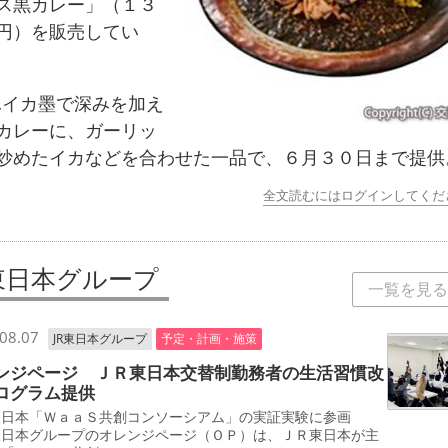
ス黒カレー」（１３
円）を販売してい
イカ墨で深みを加え
カレーに、ガーリッ
炒めたイカなどを合わせた一品で、６月３０日まで提供
全文読むにはログインしてくだ
R東日本グループ
一覧を見る
08.07
JR東日本グループ
予定・計画・施策
ンジページ ＪＲ東日本交替制勤務者の生活習慣改
ログラム提供
東日本「ＷａａＳ共創コンソーシアム」の実証実験に参画
東日本グループのオレンジページ（ＯＰ）は、ＪＲ東日本が主