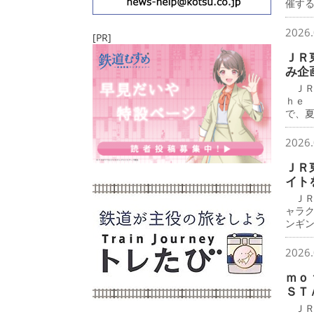
催す
2026.
[PR]
ＪＲ
み企
ＪＲ
ｈｅ
で、
2026.
ＪＲ
イト
ＪＲ
ャラ
ンギ
2026.
ｍｏ
ＳＴ
ＪＲ