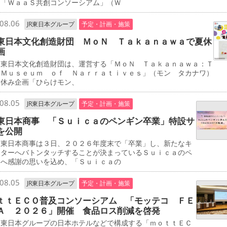
る「ＷａａＳ共創コンソーシアム」（Ｗ
08.06
JR東日本グループ
予定・計画・施策
東日本文化創造財団 ＭｏＮ Ｔａｋａｎａｗａで夏休
画
東日本文化創造財団は、運営する「ＭｏＮ Ｔａｋａｎａｗａ：Ｔ
 Ｍｕｓｅｕｍ ｏｆ Ｎａｒｒａｔｉｖｅｓ」（モン タカナワ）
夏休み企画「ひらけモン、
08.05
JR東日本グループ
予定・計画・施策
東日本商事 「Ｓｕｉｃａのペンギン卒業」特設サ
を公開
東日本商事は３日、２０２６年度末で「卒業」し、新たなキ
クターへバトンタッチすることが決まっているＳｕｉｃａのペ
ンへ感謝の思いを込め、「Ｓｕｉｃａの
08.05
JR東日本グループ
予定・計画・施策
ｔｔＥＣＯ普及コンソーシアム 「モッテコ ＦＥ
Ａ ２０２６」開催 食品ロス削減を啓発
東日本グループの日本ホテルなどで構成する「ｍｏｔｔＥＣ