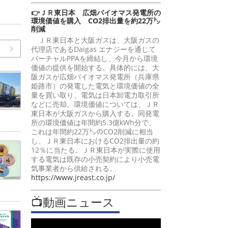
👉ＪＲ東日本 広畑バイオマス発電所の
環境価値を購入 CO2排出量を約22万㌧
削減
ＪＲ東日本と大阪ガスは、大阪ガスの
代理店であるDaigas エナジーを通じて
バーチャルPPAを締結し、今月から環境
価値の提供を開始する。具体的には、大
阪ガスが広畑バイオマス発電所（兵庫県
姫路市）の発電した電気と環境価値の全
量を買い取り、電気は日本卸電力取引所
などに売却。環境価値については、ＪＲ
東日本が大阪ガスから購入する。同発電
所の環境価値は年間約5.3億kWh分で、
これは年間約22万㌧のCO2削減に相当
し、ＪＲ東日本におけるCO2排出量の約
12％に当たる。ＪＲ東日本が実際に使用
する電気は既存の小売契約により小売電
気事業者から供給される。
https://www.jreast.co.jp/
📺動画ニュース