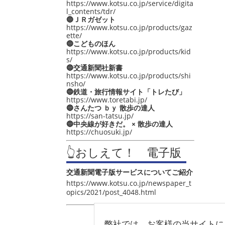
https://www.kotsu.co.jp/service/digita
l_contents/tdr/
🔵ＪＲガゼット
https://www.kotsu.co.jp/products/gaz
ette/
🔵こどものほん
https://www.kotsu.co.jp/products/kid
s/
🔵交通新聞社新書
https://www.kotsu.co.jp/products/shi
nsho/
🔵鉄道・旅行情報サイト「トレたび」
https://www.toretabi.jp/
🔵さんたつ ｂｙ 散歩の達人
https://san-tatsu.jp/
🔵中央線が好きだ。 × 散歩の達人
https://chuosuki.jp/
👆おしえて！ 電子版
交通新聞電子版サービスについてご紹介
https://www.kotsu.co.jp/newspaper_t
opics/2021/post_4048.html
弊社では、お客様の当サイトに