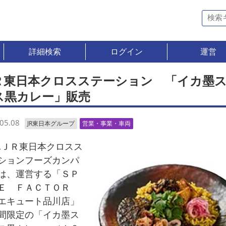
詳細検索
ログイン
運営
Ｒ東日本クロスステーション 「イカ墨
ス黒カレー」販売
05.08
JR東日本グループ
営業・事業・車両
ＪＲ東日本クロスス
ションフーズカンパ
は、運営する「ＳＰ
Ｅ ＦＡＣＴＯＲ
エキュート品川店」
間限定の「イカ墨ス