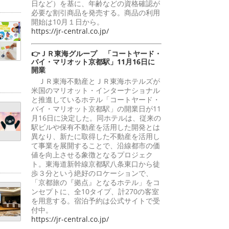
日など）を基に、年齢などの資格確認が
必要な割引商品を発売する。商品の利用
開始は10月１日から。
https://jr-central.co.jp/
👉ＪＲ東海グループ 「コートヤード・
バイ・マリオット京都駅」11月16日に
開業
ＪＲ東海不動産とＪＲ東海ホテルズが
米国のマリオット・インターナショナル
と推進しているホテル「コートヤード・
バイ・マリオット京都駅」の開業日が11
月16日に決定した。同ホテルは、従来の
駅ビルや保有不動産を活用した開発とは
異なり、新たに取得した不動産を活用し
て事業を展開することで、沿線都市の価
値を向上させる象徴となるプロジェク
ト。東海道新幹線京都駅八条東口から徒
歩３分という絶好のロケーションで、
「京都旅の『拠点』となるホテル」をコ
ンセプトに、全10タイプ、計270の客室
を用意する。宿泊予約は公式サイトで受
付中。
https://jr-central.co.jp/