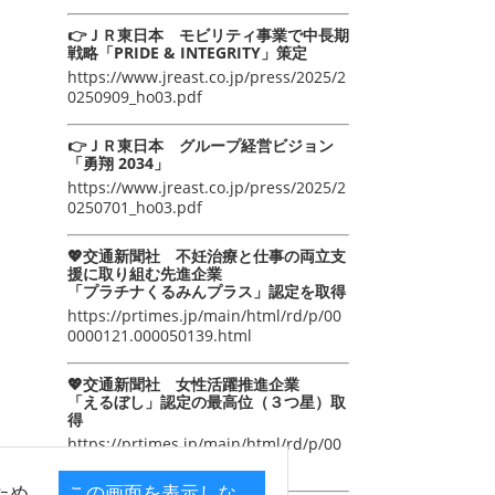
👉ＪＲ東日本 モビリティ事業で中長期
戦略「PRIDE & INTEGRITY」策定
https://www.jreast.co.jp/press/2025/2
0250909_ho03.pdf
👉ＪＲ東日本 グループ経営ビジョン
「勇翔 2034」
https://www.jreast.co.jp/press/2025/2
0250701_ho03.pdf
💖交通新聞社 不妊治療と仕事の両立支
援に取り組む先進企業
「プラチナくるみんプラス」認定を取得
https://prtimes.jp/main/html/rd/p/00
0000121.000050139.html
💖交通新聞社 女性活躍推進企業
「えるぼし」認定の最高位（３つ星）取
得
https://prtimes.jp/main/html/rd/p/00
0000105.000050139.html
ため
この画面を表示しな