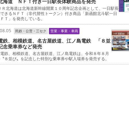
北海道 ＮＦＴ付き一日駅長体験商品を発売
ＪＲ北海道は北海道新幹線開業１０周年記念企画として、一日駅長
ができるＮＦＴ（非代替性トークン）付き商品「新函館北斗駅一日
ＮＦＴ」を発売している。
08.05
民鉄・公営・三セク
営業・事業・車両
電鉄、相模鉄道、名古屋鉄道、江ノ島電鉄 「８並
記念乗車券など発売
電鉄、相模鉄道、名古屋鉄道、江ノ島電鉄は、令和８年８月
の〝８並び〟を記念した特別な乗車券や駅入場券を発売する。