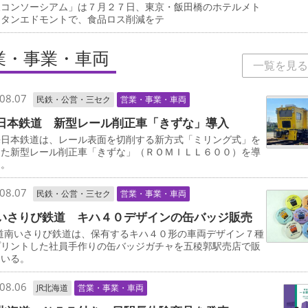
及コンソーシアム」は７月２７日、東京・飯田橋のホテルメト
リタンエドモントで、食品ロス削減をテ
業・事業・車両
一覧を見る
08.07
民鉄・公営・三セク
営業・事業・車両
日本鉄道 新型レール削正車「きずな」導入
日本鉄道は、レール表面を切削する新方式「ミリング式」を
した新型レール削正車「きずな」（ＲＯＭＩＬＬ６００）を導
る。
08.07
民鉄・公営・三セク
営業・事業・車両
いさりび鉄道 キハ４０デザインの缶バッジ販売
道南いさりび鉄道は、保有するキハ４０形の車両デザイン７種
プリントした社員手作りの缶バッジガチャを五稜郭駅売店で販
ている。
08.06
JR北海道
営業・事業・車両