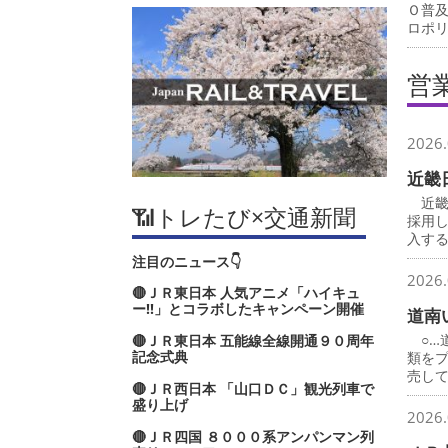
Ｏ普
ロポ
営
2026.
近畿
近畿
📶トレたび×交通新聞
採用
入す
注目のニュース👇
2026.
🔴ＪＲ東日本 人気アニメ「ハイキュ
ー‼」とコラボしたキャンペーン開催
道南
○…
🔴ＪＲ東日本 五能線全線開通９０周年
記念式典
類を
売し
🔴ＪＲ西日本 「山口ＤＣ」観光列車で
盛り上げ
2026.
🔴ＪＲ四国 ８０００系アンパンマン列