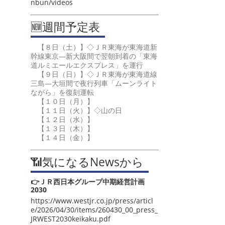
nbun/videos
🆕週間予定表
【８日（土）】◇ＪＲ東海が東海道新
幹線東京―新大阪間で翌朝到着の「東海
道ルミエールエクスプレス」を運行
【９日（日）】◇ＪＲ東海が東海道線
三島―大垣間で夜行列車「ムーンライト
ながら」を復刻運転
【１０日（月）】
【１１日（火）】◇山の日
【１２日（水）】
【１３日（木）】
【１４日（金）】
📶気になるNewsから
👉ＪＲ西日本グループ中期経営計画
2030
https://www.westjr.co.jp/press/articl
e/2026/04/30/items/260430_00_press_
JRWEST2030keikaku.pdf