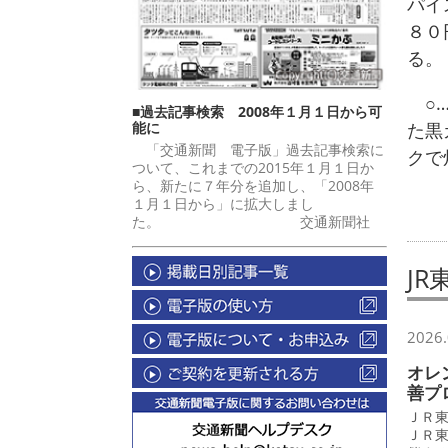
パイ
８０
る。
○…
■過去記事検索 2008年１月１日から可
能に
た黒
「交通新聞 電子版」過去記事検索に
クで
ついて、これまでの2015年１月１日か
ら、新たに７年分を追加し、「2008年
１月１日から」に拡大しまし
た。 交通新聞社
J
2026.
オレ
善プ
ＪＲ
ＪＲ