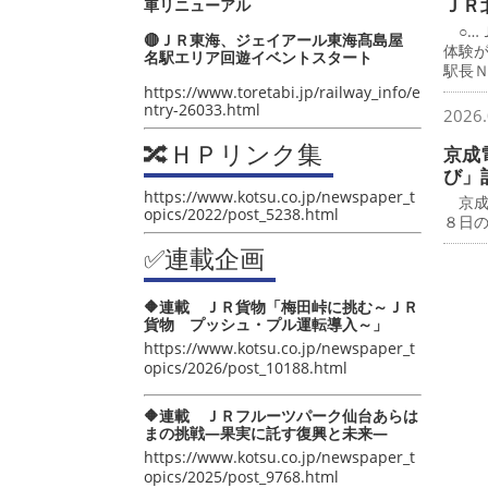
ＪＲ
車リニューアル
○…
🔴ＪＲ東海、ジェイアール東海髙島屋
体験
名駅エリア回遊イベントスタート
駅長
https://www.toretabi.jp/railway_info/e
ntry-26033.html
2026.
🔀ＨＰリンク集
京成
び」
https://www.kotsu.co.jp/newspaper_t
京成
opics/2022/post_5238.html
８日
✅連載企画
🔶連載 ＪＲ貨物「梅田峠に挑む～ＪＲ
貨物 プッシュ・プル運転導入～」
https://www.kotsu.co.jp/newspaper_t
opics/2026/post_10188.html
🔶連載 ＪＲフルーツパーク仙台あらは
まの挑戦―果実に託す復興と未来―
https://www.kotsu.co.jp/newspaper_t
opics/2025/post_9768.html