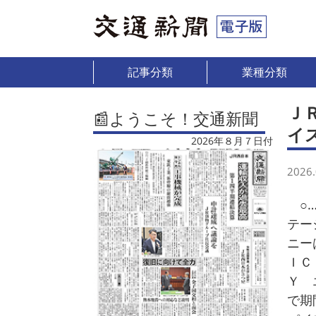
記事分類
業種分類
Ｊ
📰ようこそ！交通新聞
イ
2026年８月７日付
2026.
○…
テー
ニー
ＩＣ
Ｙ 
で期