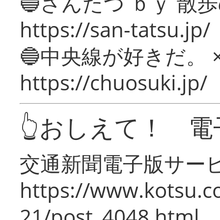
🔵さんたつ ｂｙ 散
https://san-tatsu.jp/
🔵中央線が好きだ。 
https://chuosuki.jp/
👆おしえて！ 電
交通新聞電子版サー
https://www.kotsu.c
21/post_4048.html