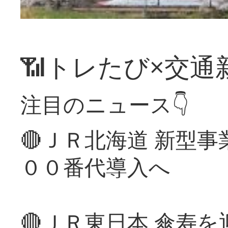
📶トレたび×交通
注目のニュース👇
🔴ＪＲ北海道 新型
００番代導入へ
🔴ＪＲ東日本 傘寿