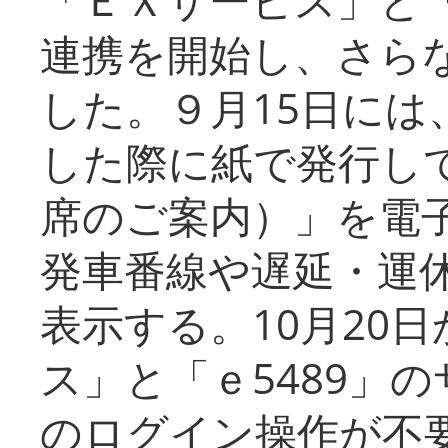
連携を開始し、さら
した。９月15日には
した際に紙で発行し
席のご案内）」を電
発車番線や遅延・運
表示する。10月20
ス」と「ｅ5489」
のログイン操作が不