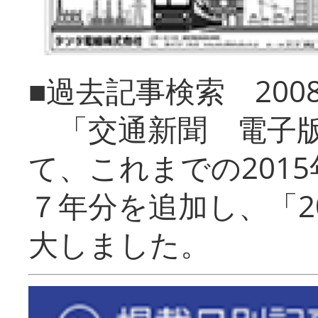
■過去記事検索 20
「交通新聞 電子版
て、これまでの201
７年分を追加し、「2
大しました