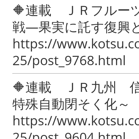
🔶連載 ＪＲフルー
戦―果実に託す復興
https://www.kotsu.c
25/post_9768.html
🔶連載 ＪＲ九州 
特殊自動閉そく化～
https://www.kotsu.c
25/post_9604.html