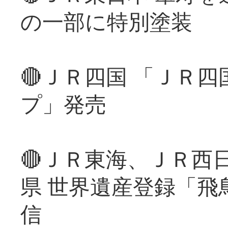
の一部に特別塗装
🔴ＪＲ四国 「ＪＲ
プ」発売
🔴ＪＲ東海、ＪＲ西
県 世界遺産登録「飛
信