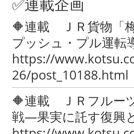
✅連載企画
🔶連載 ＪＲ貨物
プッシュ・プル運転
https://www.kotsu.c
26/post_10188.html
🔶連載 ＪＲフルー
戦―果実に託す復興
https://www.kotsu.c