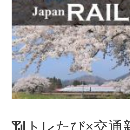
📶トレたび×交通