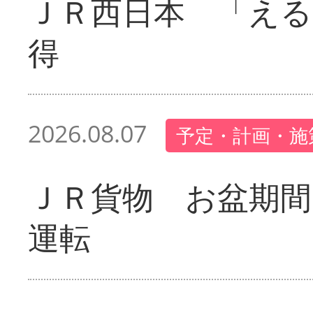
ＪＲ西日本 「える
得
2026.08.07
予定・計画・施
ＪＲ貨物 お盆期間
運転