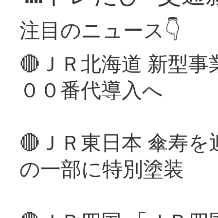
注目のニュース👇
🔴ＪＲ北海道 新型
００番代導入へ
🔴ＪＲ東日本 傘寿
の一部に特別塗装