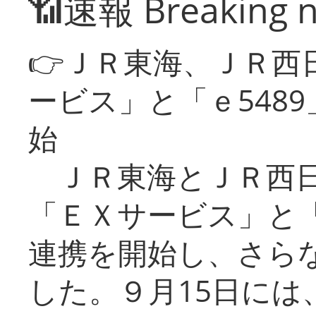
📶速報 Breaking 
👉ＪＲ東海、ＪＲ西
ービス」と「ｅ548
始
ＪＲ東海とＪＲ西日
「ＥＸサービス」と「
連携を開始し、さら
した。９月15日には