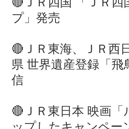
🔴ＪＲ四国 「ＪＲ
プ」発売
🔴ＪＲ東海、ＪＲ西
県 世界遺産登録「飛
信
🔴ＪＲ東日本 映画
ップしたキャンペー