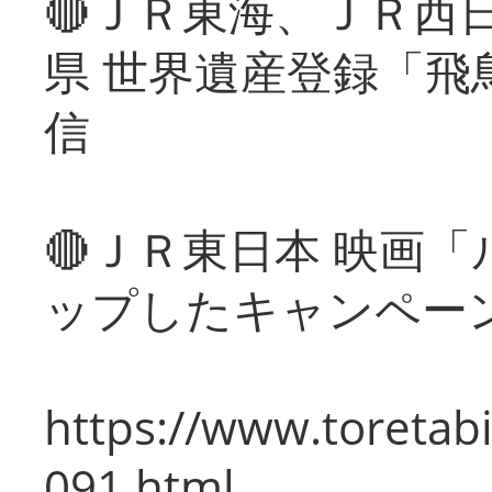
🔴ＪＲ東海、ＪＲ西
県 世界遺産登録「飛
信
🔴ＪＲ東日本 映画
ップしたキャンペー
https://www.toretabi
091.html