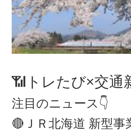
📶トレたび×交通
注目のニュース👇
🔴ＪＲ北海道 新型