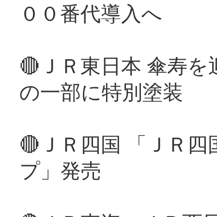
００番代導入へ
🔴ＪＲ東日本 傘寿
の一部に特別塗装
🔴ＪＲ四国 「ＪＲ
プ」発売