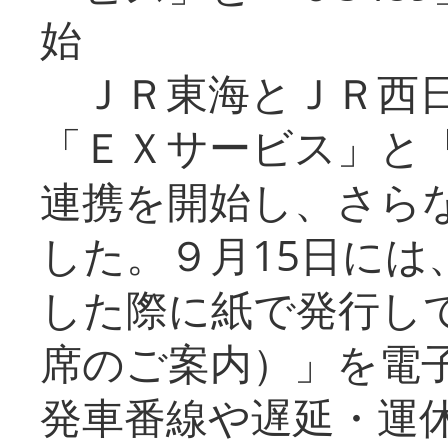
始
ＪＲ東海とＪＲ西日
「ＥＸサービス」と「
連携を開始し、さら
した。９月15日には
した際に紙で発行し
席のご案内）」を電
発車番線や遅延・運