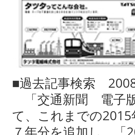
■過去記事検索 20
「交通新聞 電子版
て、これまでの201
７年分を追加し、「2