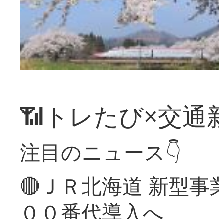
📶トレたび×交通
注目のニュース👇
🔴ＪＲ北海道 新型
００番代導入へ