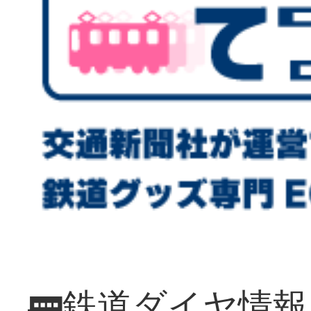
🚃鉄道ダイヤ情