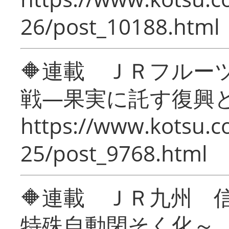
26/post_10188.html
🔶連載 ＪＲフルー
戦―果実に託す復興
https://www.kotsu.c
25/post_9768.html
🔶連載 ＪＲ九州 
特殊自動閉そく化～