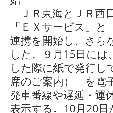
ＪＲ東海とＪＲ西日
「ＥＸサービス」と「
連携を開始し、さら
した。９月15日には
した際に紙で発行し
席のご案内）」を電
発車番線や遅延・運
表示する。10月20