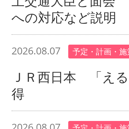
土交通大臣と面会 
への対応など説明
2026.08.07
予定・計画・施
ＪＲ西日本 「える
得
2026.08.07
予定・計画・施