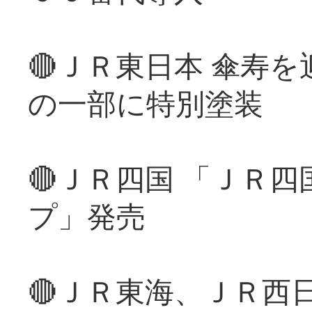
🔴ＪＲ東日本 傘寿
の一部に特別塗装
🔴ＪＲ四国 「ＪＲ
プ」発売
🔴ＪＲ東海、ＪＲ西