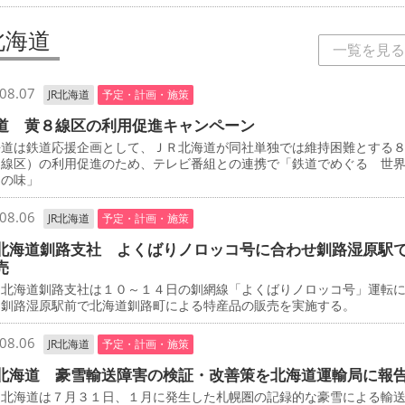
北海道
一覧を見る
08.07
JR北海道
予定・計画・施策
道 黄８線区の利用促進キャンペーン
道は鉄道応援企画として、ＪＲ北海道が同社単独では維持困難とする
８線区）の利用促進のため、テレビ番組との連携で「鉄道でめぐる 世
けの味」
08.06
JR北海道
予定・計画・施策
北海道釧路支社 よくばりノロッコ号に合わせ釧路湿原駅
売
北海道釧路支社は１０～１４日の釧網線「よくばりノロッコ号」運転
、釧路湿原駅前で北海道釧路町による特産品の販売を実施する。
08.06
JR北海道
予定・計画・施策
北海道 豪雪輸送障害の検証・改善策を北海道運輸局に報
北海道は７月３１日、１月に発生した札幌圏の記録的な豪雪による輸