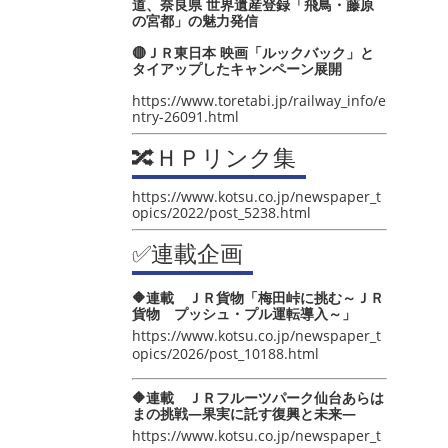
道、奈良県 世界遺産登録「飛鳥・藤原
の宮都」の魅力発信
🔴ＪＲ東日本 映画「ルックバック」と
タイアップしたキャンペーン展開
https://www.toretabi.jp/railway_info/e
ntry-26091.html
🔀ＨＰリンク集
https://www.kotsu.co.jp/newspaper_t
opics/2022/post_5238.html
✅連載企画
🔶連載 ＪＲ貨物「梅田峠に挑む～ＪＲ
貨物 プッシュ・プル運転導入～」
https://www.kotsu.co.jp/newspaper_t
opics/2026/post_10188.html
🔶連載 ＪＲフルーツパーク仙台あらは
まの挑戦―果実に託す復興と未来―
https://www.kotsu.co.jp/newspaper_t