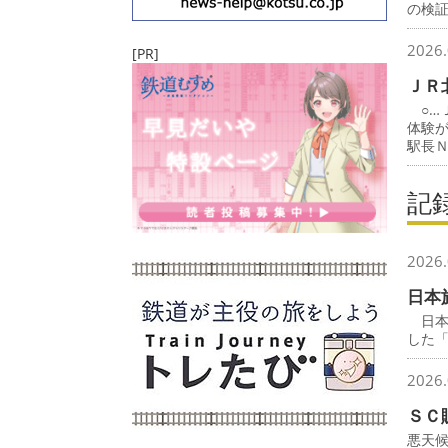
の検
2026.
[PR]
ＪＲ
○…
体験
駅長
記
2026.
日本
日本
した
2026.
ＳＣ
悪天