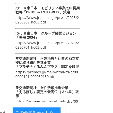
👉ＪＲ東日本 モビリティ事業で中長期
戦略「PRIDE & INTEGRITY」策定
https://www.jreast.co.jp/press/2025/2
0250909_ho03.pdf
👉ＪＲ東日本 グループ経営ビジョン
「勇翔 2034」
https://www.jreast.co.jp/press/2025/2
0250701_ho03.pdf
💖交通新聞社 不妊治療と仕事の両立支
援に取り組む先進企業
「プラチナくるみんプラス」認定を取得
https://prtimes.jp/main/html/rd/p/00
0000121.000050139.html
💖交通新聞社 女性活躍推進企業
「えるぼし」認定の最高位（３つ星）取
得
https://prtimes.jp/main/html/rd/p/00
0000105.000050139.html
ため
この画面を表示しな