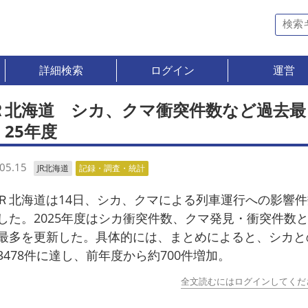
詳細検索
ログイン
運営
Ｒ北海道 シカ、クマ衝突件数など過去最
 25年度
05.15
JR北海道
記録・調査・統計
北海道は14日、シカ、クマによる列車運行への影響件
した。2025年度はシカ衝突件数、クマ発見・衝突件数
最多を更新した。具体的には、まとめによると、シカと
3478件に達し、前年度から約700件増加。
全文読むにはログインしてくだ