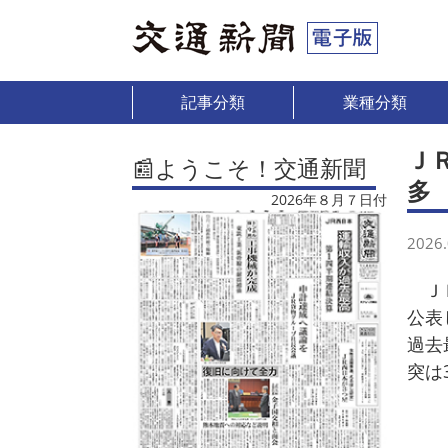
記事分類
業種分類
Ｊ
📰ようこそ！交通新聞
多
2026年８月７日付
2026.
ＪＲ
公表
過去
突は