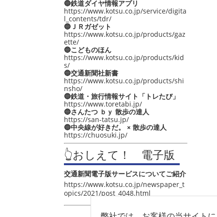
🔵鉄道ダイヤ情報アプリ
https://www.kotsu.co.jp/service/digita
l_contents/tdr/
🔵ＪＲガゼット
https://www.kotsu.co.jp/products/gaz
ette/
🔵こどものほん
https://www.kotsu.co.jp/products/kid
s/
🔵交通新聞社新書
https://www.kotsu.co.jp/products/shi
nsho/
🔵鉄道・旅行情報サイト「トレたび」
https://www.toretabi.jp/
🔵さんたつ ｂｙ 散歩の達人
https://san-tatsu.jp/
🔵中央線が好きだ。 × 散歩の達人
https://chuosuki.jp/
👆おしえて！ 電子版
交通新聞電子版サービスについてご紹介
https://www.kotsu.co.jp/newspaper_t
opics/2021/post_4048.html
弊社では、お客様の当サイトに