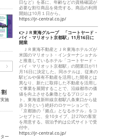
日など）を基に、年齢などの資格確認が
必要な割引商品を発売する。商品の利用
開始は10月１日から。
https://jr-central.co.jp/
👉ＪＲ東海グループ 「コートヤード・
バイ・マリオット京都駅」11月16日に
開業
ＪＲ東海不動産とＪＲ東海ホテルズが
米国のマリオット・インターナショナル
と推進しているホテル「コートヤード・
バイ・マリオット京都駅」の開業日が11
月16日に決定した。同ホテルは、従来の
駅ビルや保有不動産を活用した開発とは
異なり、新たに取得した不動産を活用し
て事業を展開することで、沿線都市の価
８割
値を向上させる象徴となるプロジェク
に実施
ト。東海道新幹線京都駅八条東口から徒
歩３分という絶好のロケーションで、
「京都旅の『拠点』となるホテル」をコ
ンセプトに、全10タイプ、計270の客室
を用意する。宿泊予約は公式サイトで受
付中。
https://jr-central.co.jp/
ンター