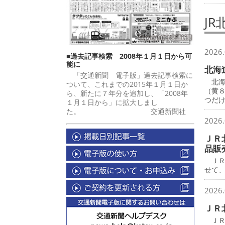
JR
2026.
■過去記事検索 2008年１月１日から可
能に
北海
「交通新聞 電子版」過去記事検索に
北海
ついて、これまでの2015年１月１日か
（黄
ら、新たに７年分を追加し、「2008年
つだ
１月１日から」に拡大しまし
た。 交通新聞社
2026.
ＪＲ
品販
ＪＲ
せて
2026.
ＪＲ
ＪＲ