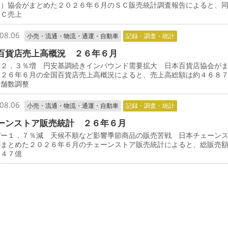
Ｃ）協会がまとめた２０２６年６月のＳＣ販売統計調査報告によると、
ＳＣ売上
08.06
小売・流通・物流・通運・自動車
記録・調査・統計
百貨店売上高概況 ２６年６月
店２．３％増 円安基調続きインバウンド需要拡大 日本百貨店協会が
０２６年６月の全国百貨店売上高概況によると、売上高総額は約４６８
店舗数調整
08.06
小売・流通・物流・通運・自動車
記録・調査・統計
ーンストア販売統計 ２６年６月
パー１．７％減 天候不順など影響季節商品の販売苦戦 日本チェーン
がまとめた２０２６年６月のチェーンストア販売統計によると、総販売
３４７億