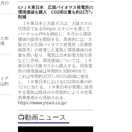
同月の
👉ＪＲ東日本 広畑バイオマス発電所の
環境価値を購入 CO2排出量を約22万㌧
削減
ＪＲ東日本と大阪ガスは、大阪ガスの
代理店であるDaigas エナジーを通じて
バーチャルPPAを締結し、今月から環境
まとめ
価値の提供を開始する。具体的には、大
７億
阪ガスが広畑バイオマス発電所（兵庫県
姫路市）の発電した電気と環境価値の全
量を買い取り、電気は日本卸電力取引所
などに売却。環境価値については、ＪＲ
東日本が大阪ガスから購入する。同発電
所の環境価値は年間約5.3億kWh分で、
これは年間約22万㌧のCO2削減に相当
ストア
し、ＪＲ東日本におけるCO2排出量の約
額は約
12％に当たる。ＪＲ東日本が実際に使用
する電気は既存の小売契約により小売電
気事業者から供給される。
https://www.jreast.co.jp/
📺動画ニュース