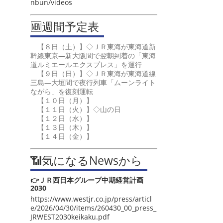
nbun/videos
🆕週間予定表
【８日（土）】◇ＪＲ東海が東海道新
幹線東京―新大阪間で翌朝到着の「東海
道ルミエールエクスプレス」を運行
【９日（日）】◇ＪＲ東海が東海道線
三島―大垣間で夜行列車「ムーンライト
ながら」を復刻運転
【１０日（月）】
【１１日（火）】◇山の日
【１２日（水）】
【１３日（木）】
【１４日（金）】
📶気になるNewsから
👉ＪＲ西日本グループ中期経営計画
2030
https://www.westjr.co.jp/press/articl
e/2026/04/30/items/260430_00_press_
JRWEST2030keikaku.pdf