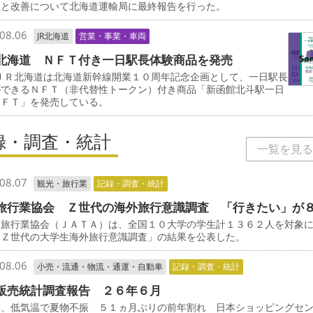
証と改善について北海道運輸局に最終報告を行った。
08.06
JR北海道
営業・事業・車両
北海道 ＮＦＴ付き一日駅長体験商品を発売
ＪＲ北海道は北海道新幹線開業１０周年記念企画として、一日駅長
ができるＮＦＴ（非代替性トークン）付き商品「新函館北斗駅一日
ＮＦＴ」を発売している。
録・調査・統計
一覧を見る
08.07
観光・旅行業
記録・調査・統計
旅行業協会 Ｚ世代の海外旅行意識調査 「行きたい」が
旅行業協会（ＪＡＴＡ）は、全国１０大学の学生計１３６２人を対象
「Ｚ世代の大学生海外旅行意識調査」の結果を公表した。
08.06
小売・流通・物流・通運・自動車
記録・調査・統計
販売統計調査報告 ２６年６月
候、低気温で夏物不振 ５１ヵ月ぶりの前年割れ 日本ショッピングセ