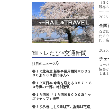
（Ｓ
既存
2026.
全国
百貨
た２
円、
2026.
📶トレたび×交通新聞
チェ
注目のニュース👇
スー
協会
🔴ＪＲ北海道 新型事業用機関車ＤＤ２
１兆
００形５００番代導入へ
🔴ＪＲ東日本 傘寿を迎えるＣ５７ １８
０号機の一部に特別塗装
🔴ＪＲ四国 「ＪＲ四国８０００系キッ
ズキャップ」発売
🔴ＪＲ東海、ＪＲ西日本、近畿日本鉄