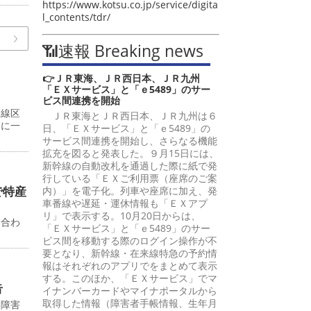
https://www.kotsu.co.jp/service/digita
l_contents/tdr/
📶速報 Breaking news
👉ＪＲ東海、ＪＲ西日本、ＪＲ九州
「ＥＸサービス」と「ｅ5489」のサー
ビス間連携を開始
８線区
ＪＲ東海とＪＲ西日本、ＪＲ九州は６
界に一
日、「ＥＸサービス」と「ｅ5489」の
サービス間連携を開始し、さらなる機能
拡充を図ると発表した。９月15日には、
新幹線の自動改札を通過した際に紙で発
行している「ＥＸご利用票（座席のご案
で特産
内）」を電子化。列車や座席に加え、発
車番線や遅延・運休情報も「ＥＸアプ
リ」で表示する。10月20日からは、
に合わ
「ＥＸサービス」と「ｅ5489」のサー
ビス間を移動する際のログイン操作が不
要となり、新幹線・在来線特急の予約情
報はそれぞれのアプリでをまとめて表示
する。このほか、「ＥＸサービス」でマ
告
イナンバーカードやマイナポータルから
取得した情報（障害者手帳情報、生年月
送障害