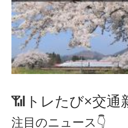
📶トレたび×交通
注目のニュース👇