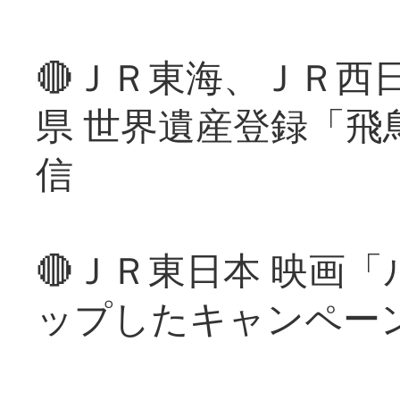
🔴ＪＲ東海、ＪＲ西
県 世界遺産登録「飛
信
🔴ＪＲ東日本 映画
ップしたキャンペー