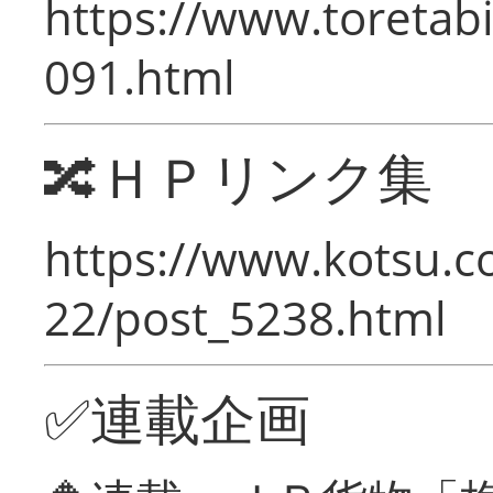
https://www.toretabi
091.html
🔀ＨＰリンク集
https://www.kotsu.c
22/post_5238.html
✅連載企画