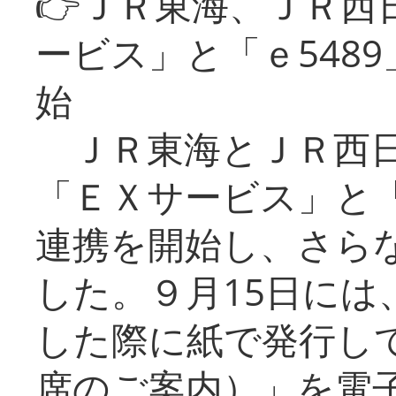
👉ＪＲ東海、ＪＲ西
ービス」と「ｅ548
始
ＪＲ東海とＪＲ西日
「ＥＸサービス」と「
連携を開始し、さら
した。９月15日には
した際に紙で発行し
席のご案内）」を電