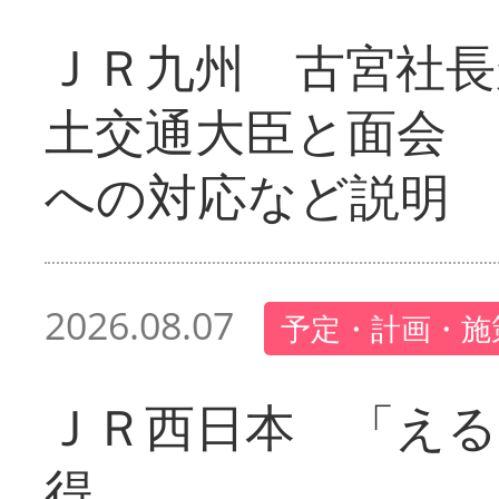
ＪＲ九州 古宮社長
土交通大臣と面会 
への対応など説明
2026.08.07
予定・計画・施
ＪＲ西日本 「える
得