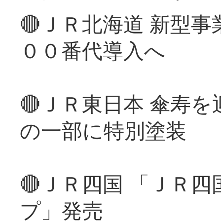
🔴ＪＲ北海道 新型
００番代導入へ
🔴ＪＲ東日本 傘寿
の一部に特別塗装
🔴ＪＲ四国 「ＪＲ
プ」発売