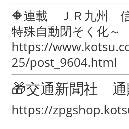
🔶連載 ＪＲ九州 
特殊自動閉そく化～
https://www.kotsu.c
25/post_9604.html
🎁交通新聞社 通
https://zpgshop.kots