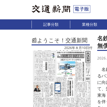
記事分類
業種分類
名
📰ようこそ！交通新聞
無
2026年８月10日付
2026.
名鉄
るバ
に向
て、
東海
を伴