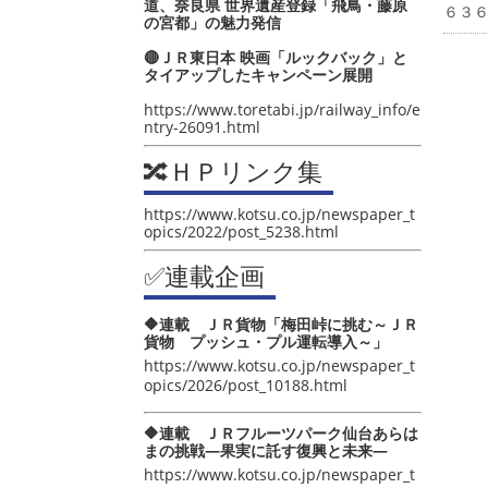
道、奈良県 世界遺産登録「飛鳥・藤原
６３
の宮都」の魅力発信
🔴ＪＲ東日本 映画「ルックバック」と
タイアップしたキャンペーン展開
https://www.toretabi.jp/railway_info/e
ntry-26091.html
🔀ＨＰリンク集
https://www.kotsu.co.jp/newspaper_t
opics/2022/post_5238.html
✅連載企画
🔶連載 ＪＲ貨物「梅田峠に挑む～ＪＲ
貨物 プッシュ・プル運転導入～」
https://www.kotsu.co.jp/newspaper_t
opics/2026/post_10188.html
🔶連載 ＪＲフルーツパーク仙台あらは
まの挑戦―果実に託す復興と未来―
https://www.kotsu.co.jp/newspaper_t