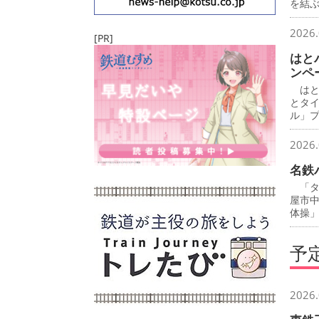
を結
2026.
[PR]
はと
ンペ
はと
とタ
ル」
2026.
名鉄
「タ
屋市
体操
予
2026.