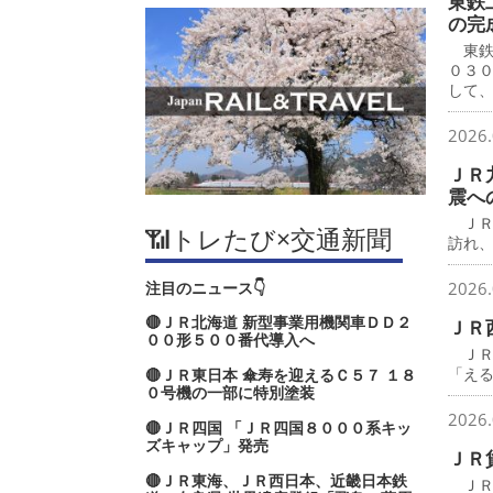
東鉄
の完
東鉄
０３
して
2026.
ＪＲ
震へ
ＪＲ
📶トレたび×交通新聞
訪れ
注目のニュース👇
2026.
🔴ＪＲ北海道 新型事業用機関車ＤＤ２
ＪＲ
００形５００番代導入へ
ＪＲ
「え
🔴ＪＲ東日本 傘寿を迎えるＣ５７ １８
０号機の一部に特別塗装
2026.
🔴ＪＲ四国 「ＪＲ四国８０００系キッ
ズキャップ」発売
ＪＲ
🔴ＪＲ東海、ＪＲ西日本、近畿日本鉄
ＪＲ