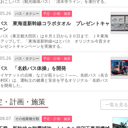
ぶおこしバス（観光循環バス）「清水寺ライン」を運行する。
05.26
バス・タクシー
予定・計画・施策
バス 東海道新幹線コラボタオル プレゼントキャ
ーン
バス（東京都大田区）は６月１日から３０日まで、ＪＲ東海
イアップして、「東海道新幹線×はとバス オリジナル今昔タオ
プレゼントキャンペーンを実施する。
05.26
バス・タクシー
予定・計画・施策
バス 「名鉄バス体操」を開発
イヤナットの点検」などが筋トレに！――。名鉄バス（名古
中村区）は、運転士の健康と安全を守るオリジナル「名鉄バス
」を開発した。
定・計画・施策
一覧を見る
08.07
その他業種分類
予定・計画・施策