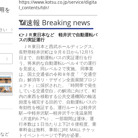
https://www.kotsu.co.jp/service/digita
l_contents/tdr/
用を
📶速報 Breaking news
さい
👉ＪＲ東日本など 軽井沢で自動運転バ
スの実証運行
ＪＲ東日本と西武ホールディングス、
長野県軽井沢町は９月６日から12月15
日まで、自動運転バスの実証運行を行
う。将来的な自動運転レベル４での運行
を見据え、同レベル２で実施。 同事業
は、国土交通省の令和８年度「『交通空
白』解消等リ・デザイン全面展開プロジ
ェクト」に採択された。「時間帯で発生
している交通空白」の解消に向けて、町
内の東西を移動する公共交通機関の輸送
頻度を補完する目的で、自動運転バスの
有効性を検証する。運行ルートは軽井沢
駅―中軽井沢駅―軽井沢千ケ滝温泉間
（片道約6.7㌔）、一部期間は運休。運
行本数は１日当たり上下計６便程度、乗
車料金は無料、事前にJRE MALL チケッ
寺など
トイベントページで予約が必要。