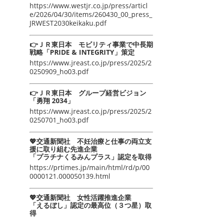
https://www.westjr.co.jp/press/articl
e/2026/04/30/items/260430_00_press_
JRWEST2030keikaku.pdf
👉ＪＲ東日本 モビリティ事業で中長期
戦略「PRIDE & INTEGRITY」策定
https://www.jreast.co.jp/press/2025/2
0250909_ho03.pdf
👉ＪＲ東日本 グループ経営ビジョン
「勇翔 2034」
https://www.jreast.co.jp/press/2025/2
0250701_ho03.pdf
💖交通新聞社 不妊治療と仕事の両立支
援に取り組む先進企業
「プラチナくるみんプラス」認定を取得
https://prtimes.jp/main/html/rd/p/00
0000121.000050139.html
💖交通新聞社 女性活躍推進企業
「えるぼし」認定の最高位（３つ星）取
得