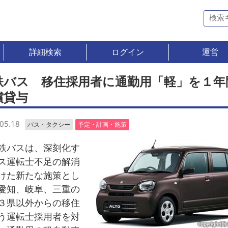
詳細検索
ログイン
運営
鉄バス 移住採用者に通勤用「軽」を１年
償貸与
05.18
バス・タクシー
予定・計画・施策
バスは、深刻化す
ス運転士不足の解消
けた新たな施策とし
愛知、岐阜、三重の
３県以外からの移住
う運転士採用者を対