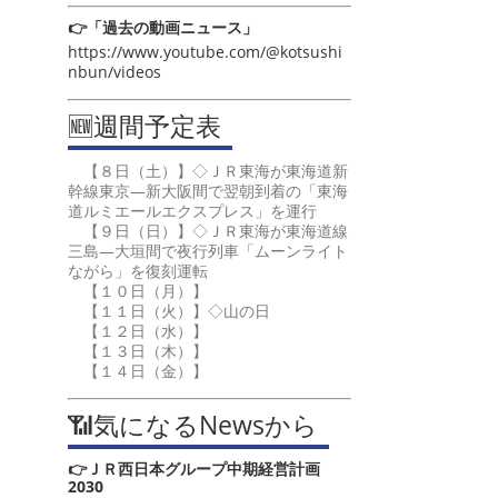
👉「過去の動画ニュース」
https://www.youtube.com/@kotsushi
nbun/videos
🆕週間予定表
【８日（土）】◇ＪＲ東海が東海道新
幹線東京―新大阪間で翌朝到着の「東海
道ルミエールエクスプレス」を運行
【９日（日）】◇ＪＲ東海が東海道線
三島―大垣間で夜行列車「ムーンライト
ながら」を復刻運転
【１０日（月）】
【１１日（火）】◇山の日
【１２日（水）】
【１３日（木）】
【１４日（金）】
📶気になるNewsから
👉ＪＲ西日本グループ中期経営計画
2030