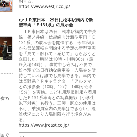
約する。
https://www.westjr.co.jp/
👉ＪＲ東日本 29日に松本駅構内で新
型車両「Ｅ131系」の展示会
ＪＲ東日本は29日、松本駅構内で中央
線・篠ノ井線・信越線向け新型車両「Ｅ
131系」の展示会を開催する。今年秋頃
から営業運転を開始する予定の新型車両
を「見て・触れて・感じて」もらおうと
企画した。時間は10時～14時30分（最
終入場14時）。事前申し込みは不要で、
松本駅で当日有効な乗車券・入場券を所
持していれば誰でも見学できる。車内で
は長野県ＰＲキャラクター「アルクマ」
との撮影会（10時、12時、14時から各
15分）を実施。こども用駅長制服を着用
したＥ131系車両との写真撮影（小学生
働省の
以下対象）も行う。三脚・脚立の使用は
不可、乗務員室内の見学はできない。混
雑状況により入場制限を行う場合があ
る。
https://www.jreast.co.jp/
全国で