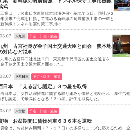
工業 新幹線の耐震補強 トンネル保守工事用機械
成式
工業は、ＪＲ東日本新幹線本部浦佐保守基地で５日、同社が２
０年度末の完成を目指して進める新幹線の耐震補強工事の一環と
、新幹線トンネル耐震対策工事用の
08.07
JR九州
予定・計画・施策
九州 古宮社長が金子国土交通大臣と面会 熊本地
の対応など説明
九州の古宮洋二社長は６日、東京都千代田区の国土交通省を
、金子恭之国土交通大臣と面会した。
08.07
JR西日本
予定・計画・施策
西日本 「えるぼし認定」３つ星を取得
西日本は、女性活躍推進に関する取り組みが優良と認められ、厚生労
るぼし認定」で最高位となる「３つ星」評価を取得した。
08.07
JR貨物
予定・計画・施策
貨物 お盆期間に貨物列車６３６本を運転
貨物は、お盆休み期間（７～１７日）の多様なニーズに応えるため、