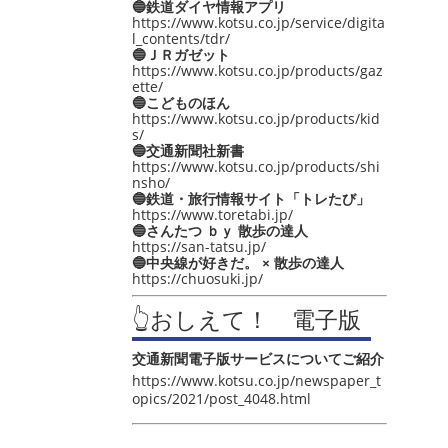
🔵鉄道ダイヤ情報アプリ
https://www.kotsu.co.jp/service/digita
l_contents/tdr/
🔵ＪＲガゼット
https://www.kotsu.co.jp/products/gaz
ette/
🔵こどものほん
https://www.kotsu.co.jp/products/kid
s/
🔵交通新聞社新書
https://www.kotsu.co.jp/products/shi
nsho/
🔵鉄道・旅行情報サイト「トレたび」
https://www.toretabi.jp/
🔵さんたつ ｂｙ 散歩の達人
https://san-tatsu.jp/
🔵中央線が好きだ。 × 散歩の達人
https://chuosuki.jp/
👆おしえて！ 電子版
交通新聞電子版サービスについてご紹介
https://www.kotsu.co.jp/newspaper_t
opics/2021/post_4048.html