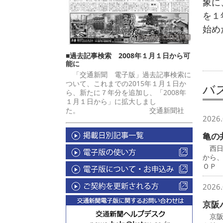
象に
を１
始め
■過去記事検索 2008年１月１日から可
能に
「交通新聞 電子版」過去記事検索に
ついて、これまでの2015年１月１日か
バ
ら、新たに７年分を追加し、「2008年
１月１日から」に拡大しまし
た。 交通新聞社
2026.
亀の
西日
から
ＯＰ
2026.
京阪
京阪