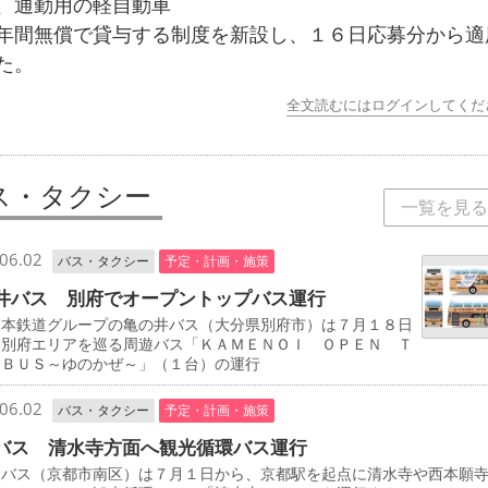
、通勤用の軽自動車
年間無償で貸与する制度を新設し、１６日応募分から適
た。
全文読むにはログインしてくだ
ス・タクシー
一覧を見る
06.02
バス・タクシー
予定・計画・施策
井バス 別府でオープントップバス運行
本鉄道グループの亀の井バス（大分県別府市）は７月１８日
、別府エリアを巡る周遊バス「ＫＡＭＥＮＯＩ ＯＰＥＮ Ｔ
 ＢＵＳ～ゆのかぜ～」（１台）の運行
06.02
バス・タクシー
予定・計画・施策
バス 清水寺方面へ観光循環バス運行
バス（京都市南区）は７月１日から、京都駅を起点に清水寺や西本願