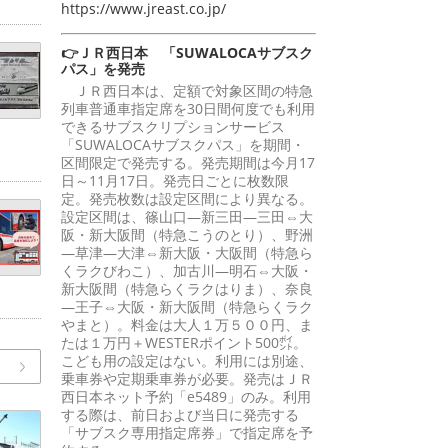
https://www.jreast.co.jp/
👉ＪＲ西日本 「SUWALOCAサブスク
パス」を発売
ＪＲ西日本は、定額で対象区間の特急
列車普通車指定席を30日間何度でも利用
できるサブスクリプションサービス
「SUWALOCAサブスクパス」を期間・
区間限定で発売する。発売期間は今月17
日～11月17日。発売日ごとに枚数限
定。発売枚数は設定区間により異なる。
設定区間は、篠山口―新三田―三田⇔大
阪・新大阪間（特急こうのとり）、野洲
―草津―大津⇔新大阪・大阪間（特急ら
くラクびわこ）、加古川―明石⇔大阪・
新大阪間（特急らくラクはりま）、奈良
―王子⇔大阪・新大阪間（特急らくラク
やまと）。料金は大人１万５００円、ま
たは１万円＋WESTERポイント500㌽。
こども用の設定はない。利用には別途、
乗車券や定期乗車券が必要。発売はＪＲ
西日本ネット予約「e5489」のみ。利用
する際は、前日および当日に発売する
「サブスク専用指定席券」で指定席を予