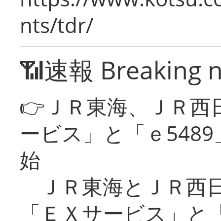
nts/tdr/
📶速報 Breaking 
👉ＪＲ東海、ＪＲ西
ービス」と「ｅ548
始
ＪＲ東海とＪＲ西日
「ＥＸサービス」と「