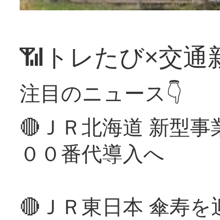
📶トレたび×交通
注目のニュース👇
🔴ＪＲ北海道 新型
００番代導入へ
🔴ＪＲ東日本 傘寿