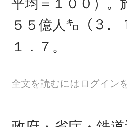
平均＝１００）。
５５億人㌔（３．
１．７。
全文を読むにはログイン
政府・省庁・鉄道