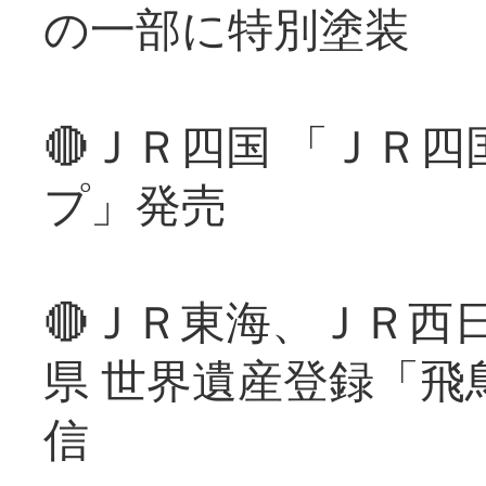
の一部に特別塗装
🔴ＪＲ四国 「ＪＲ
プ」発売
🔴ＪＲ東海、ＪＲ西
県 世界遺産登録「飛
信