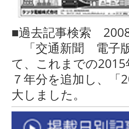
■過去記事検索 20
「交通新聞 電子版
て、これまでの201
７年分を追加し、「2
大しました