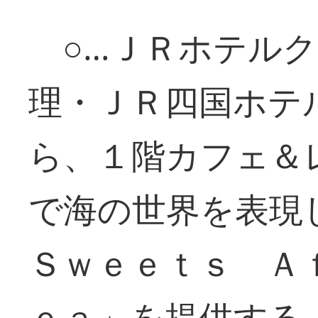
○…ＪＲホテルク
理・ＪＲ四国ホテ
ら、１階カフェ＆
で海の世界を表
Ｓｗｅｅｔｓ Ａ
ｅａ」を提供する