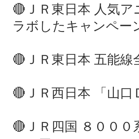
🔴ＪＲ東日本 人気
ラボしたキャンペー
🔴ＪＲ東日本 五能
🔴ＪＲ西日本 「山
🔴ＪＲ四国 ８００