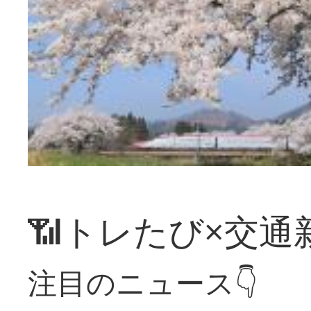
📶トレたび×交通
注目のニュース👇