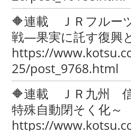
🔶連載 ＪＲフルー
戦―果実に託す復興
https://www.kotsu.c
25/post_9768.html
🔶連載 ＪＲ九州 
特殊自動閉そく化～
https://www.kotsu.c