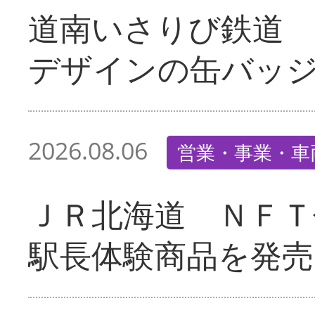
道南いさりび鉄道
デザインの缶バッ
2026.08.06
営業・事業・車
ＪＲ北海道 ＮＦＴ
駅長体験商品を発売