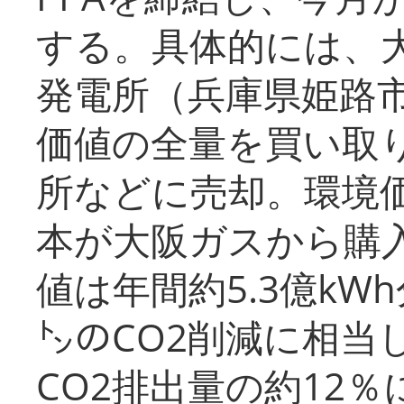
する。具体的には、
発電所（兵庫県姫路
価値の全量を買い取
所などに売却。環境
本が大阪ガスから購
値は年間約5.3億kW
㌧のCO2削減に相当
CO2排出量の約12