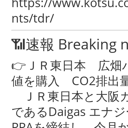
https://www.kotsu.co
nts/tdr/
📶速報 Breaking 
👉ＪＲ東日本 広畑
値を購入 CO2排出
ＪＲ東日本と大阪ガ
であるDaigas エ
PPAを締結し、今月