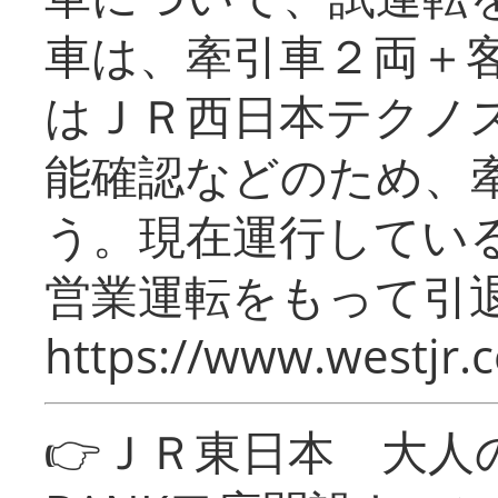
車は、牽引車２両＋
はＪＲ西日本テクノ
能確認などのため、
う。現在運行してい
営業運転をもって引
https://www.westjr.c
👉ＪＲ東日本 大人の