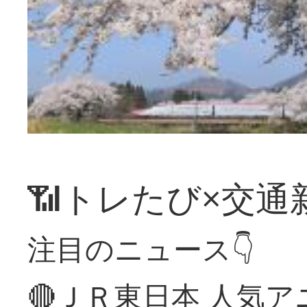
📶トレたび×交通
注目のニュース👇
🔴ＪＲ東日本 人気