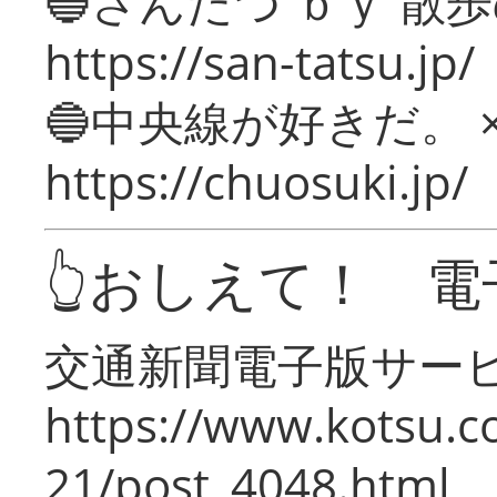
🔵さんたつ ｂｙ 散
https://san-tatsu.jp/
🔵中央線が好きだ。 
https://chuosuki.jp/
👆おしえて！ 電
交通新聞電子版サー
https://www.kotsu.c
21/post_4048.html