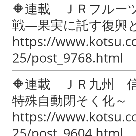
🔶連載 ＪＲフルー
戦―果実に託す復興
https://www.kotsu.c
25/post_9768.html
🔶連載 ＪＲ九州 
特殊自動閉そく化～
https://www.kotsu.c
25/post_9604.html