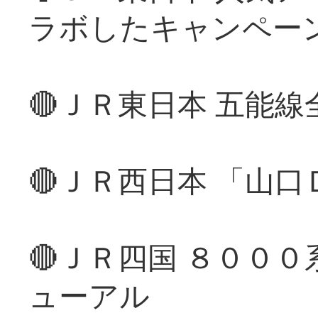
ラボしたキャンペー
🔴ＪＲ東日本 五能
🔴ＪＲ西日本 「山
🔴ＪＲ四国 ８００
ューアル