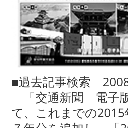
■過去記事検索 20
「交通新聞 電子版
て、これまでの201
７年分を追加し、「2