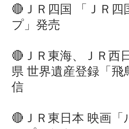
🔴ＪＲ四国 「ＪＲ
プ」発売
🔴ＪＲ東海、ＪＲ西
県 世界遺産登録「飛
信
🔴ＪＲ東日本 映画