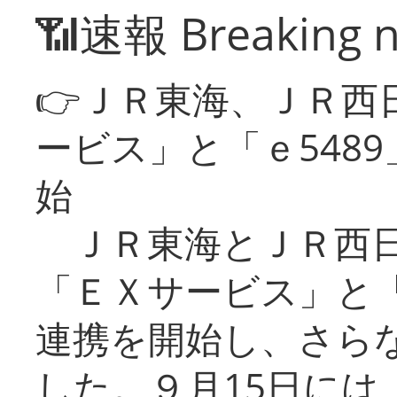
📶速報 Breaking 
👉ＪＲ東海、ＪＲ西
ービス」と「ｅ548
始
ＪＲ東海とＪＲ西日
「ＥＸサービス」と「
連携を開始し、さら
した。９月15日には