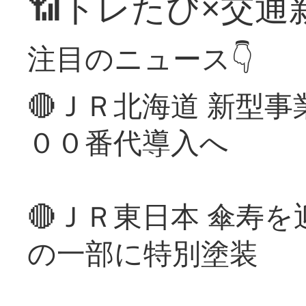
📶トレたび×交通
注目のニュース👇
🔴ＪＲ北海道 新型
００番代導入へ
🔴ＪＲ東日本 傘寿
の一部に特別塗装