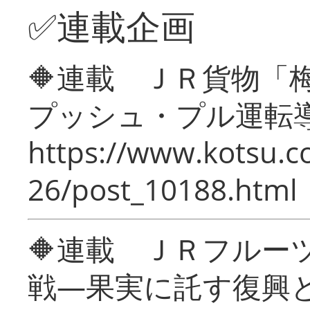
✅連載企画
🔶連載 ＪＲ貨物
プッシュ・プル運転
https://www.kotsu.c
26/post_10188.html
🔶連載 ＪＲフルー
戦―果実に託す復興