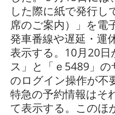
した際に紙で発行し
席のご案内）」を電
発車番線や遅延・運
表示する。10月20
ス」と「ｅ5489」
のログイン操作が不
特急の予約情報はそ
て表示する。このほ