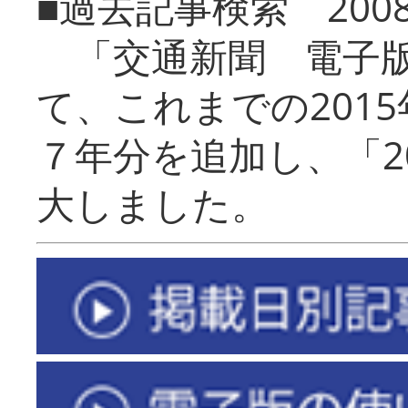
■過去記事検索 20
「交通新聞 電子版
て、これまでの201
７年分を追加し、「2
大しました