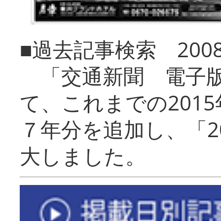
■過去記事検索 20
「交通新聞 電子版
て、これまでの201
７年分を追加し、「2
大しました