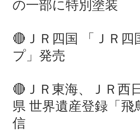
の一部に特別塗装
🔴ＪＲ四国 「ＪＲ
プ」発売
🔴ＪＲ東海、ＪＲ西
県 世界遺産登録「飛
信