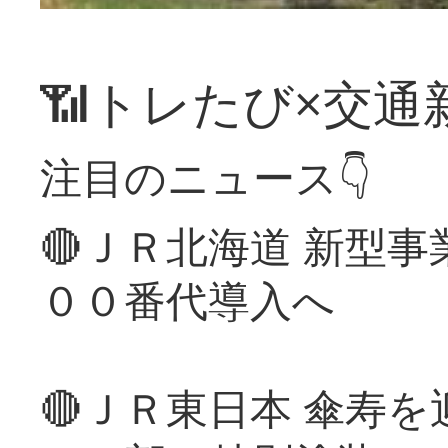
📶トレたび×交通
注目のニュース👇
🔴ＪＲ北海道 新型
００番代導入へ
🔴ＪＲ東日本 傘寿