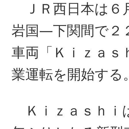
ＪＲ西日本は６月
岩国―下関間で２
車両「Ｋｉｚａｓ
業運転を開始する
Ｋｉｚａｓｈｉ