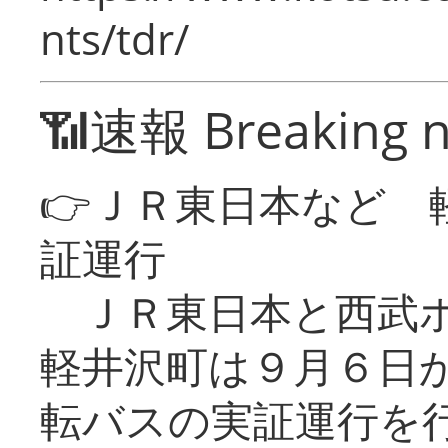
nts/tdr/
📶速報 Breaking 
👉ＪＲ東日本など 
証運行
ＪＲ東日本と西武ホ
軽井沢町は９月６日か
転バスの実証運行を