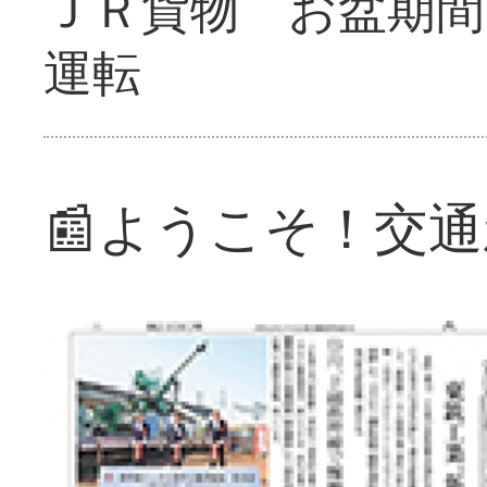
ＪＲ貨物 お盆期間
運転
📰ようこそ！交