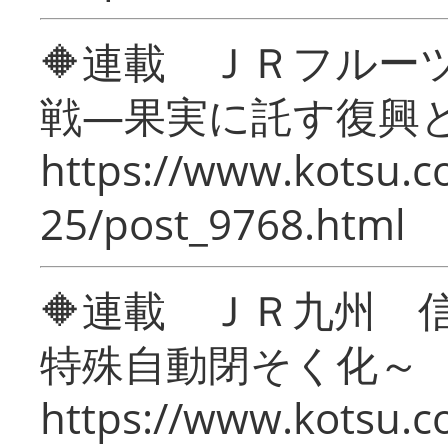
🔶連載 ＪＲフルー
戦―果実に託す復興
https://www.kotsu.c
25/post_9768.html
🔶連載 ＪＲ九州 
特殊自動閉そく化～
https://www.kotsu.c