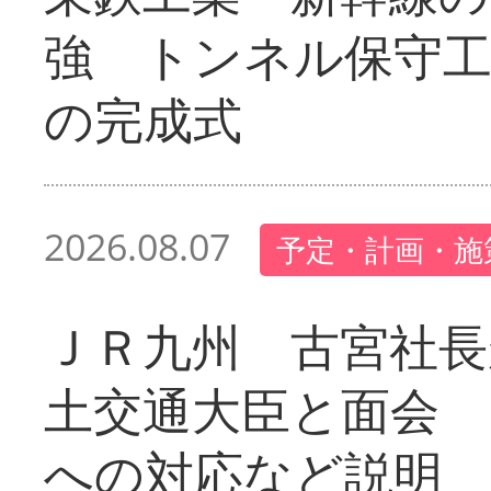
強 トンネル保守工
の完成式
2026.08.07
予定・計画・施
ＪＲ九州 古宮社長
土交通大臣と面会 
への対応など説明