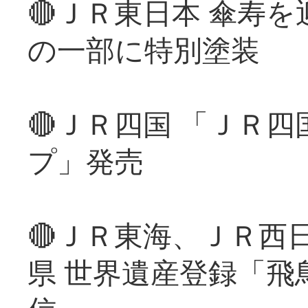
🔴ＪＲ東日本 傘寿
の一部に特別塗装
🔴ＪＲ四国 「ＪＲ
プ」発売
🔴ＪＲ東海、ＪＲ西
県 世界遺産登録「飛