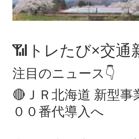
📶トレたび×交通
注目のニュース👇
🔴ＪＲ北海道 新型
００番代導入へ