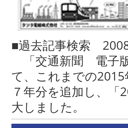
■過去記事検索 20
「交通新聞 電子版
て、これまでの201
７年分を追加し、「2
大しました