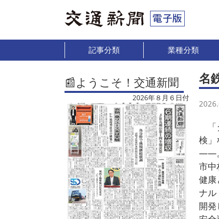
記事分類
業種分類
名
📰ようこそ！交通新聞
2026年８月６日付
2026.
「タ
検」
――
市中
健康
ナル
開発