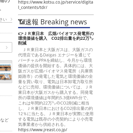
痛の
https://www.kotsu.co.jp/service/digita
。
l_contents/tdr/
さい
📶速報 Breaking news
👉ＪＲ東日本 広畑バイオマス発電所の
環境価値を購入 CO2排出量を約22万㌧
削減
ＪＲ東日本と大阪ガスは、大阪ガスの
代理店であるDaigas エナジーを通じて
バーチャルPPAを締結し、今月から環境
価値の提供を開始する。具体的には、大
阪ガスが広畑バイオマス発電所（兵庫県
姫路市）の発電した電気と環境価値の全
量を買い取り、電気は日本卸電力取引所
などに売却。環境価値については、ＪＲ
東日本が大阪ガスから購入する。同発電
所の環境価値は年間約5.3億kWh分で、
これは年間約22万㌧のCO2削減に相当
し、ＪＲ東日本におけるCO2排出量の約
12％に当たる。ＪＲ東日本が実際に使用
する電気は既存の小売契約により小売電
寺など
気事業者から供給される。
https://www.jreast.co.jp/