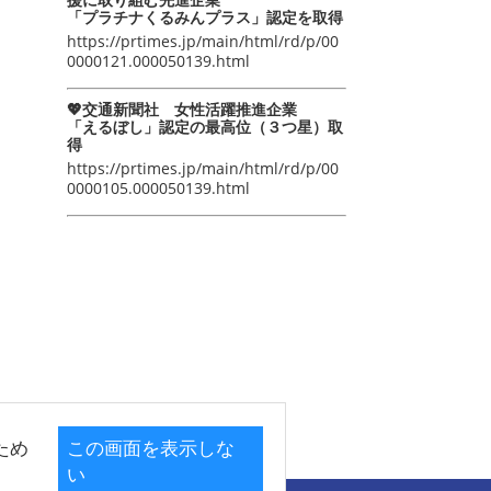
「プラチナくるみんプラス」認定を取得
https://prtimes.jp/main/html/rd/p/00
0000121.000050139.html
💖交通新聞社 女性活躍推進企業
「えるぼし」認定の最高位（３つ星）取
得
https://prtimes.jp/main/html/rd/p/00
0000105.000050139.html
ため
この画面を表示しな
い