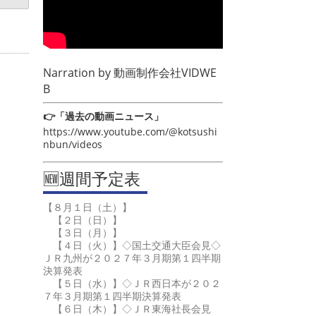
Narration by
動画制作会社VIDWE
B
👉「過去の動画ニュース」
https://www.youtube.com/@kotsushi
nbun/videos
🆕週間予定表
【８月１日（土）】
【２日（日）】
【３日（月）】
【４日（火）】◇国土交通大臣会見◇
ＪＲ九州が２０２７年３月期第１四半期
決算発表
【５日（水）】◇ＪＲ西日本が２０２
７年３月期第１四半期決算発表
【６日（木）】◇ＪＲ東海社長会見