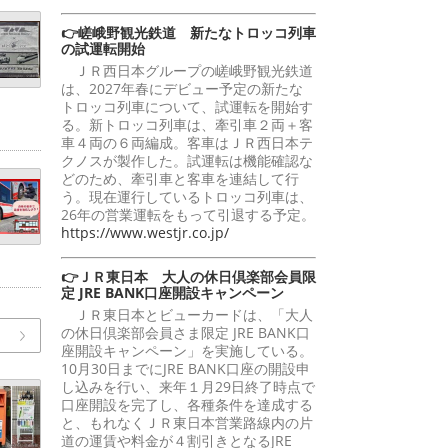
👉嵯峨野観光鉄道 新たなトロッコ列車
の試運転開始
ＪＲ西日本グループの嵯峨野観光鉄道
は、2027年春にデビュー予定の新たな
トロッコ列車について、試運転を開始す
る。新トロッコ列車は、牽引車２両＋客
車４両の６両編成。客車はＪＲ西日本テ
クノスが製作した。試運転は機能確認な
どのため、牽引車と客車を連結して行
う。現在運行しているトロッコ列車は、
26年の営業運転をもって引退する予定。
https://www.westjr.co.jp/
👉ＪＲ東日本 大人の休日倶楽部会員限
定 JRE BANK口座開設キャンペーン
ＪＲ東日本とビューカードは、「大人
の休日倶楽部会員さま限定 JRE BANK口
座開設キャンペーン」を実施している。
10月30日までにJRE BANK口座の開設申
し込みを行い、来年１月29日終了時点で
口座開設を完了し、各種条件を達成する
と、もれなくＪＲ東日本営業路線内の片
道の運賃や料金が４割引きとなるJRE