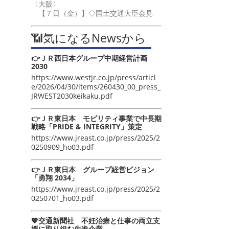
〈大阪〉
【７日（金）】◇国土交通大臣会見
📶気になるNewsから
👉ＪＲ西日本グループ中期経営計画
2030
https://www.westjr.co.jp/press/articl
e/2026/04/30/items/260430_00_press_
JRWEST2030keikaku.pdf
👉ＪＲ東日本 モビリティ事業で中長期
戦略「PRIDE & INTEGRITY」策定
https://www.jreast.co.jp/press/2025/2
0250909_ho03.pdf
👉ＪＲ東日本 グループ経営ビジョン
「勇翔 2034」
https://www.jreast.co.jp/press/2025/2
0250701_ho03.pdf
💖交通新聞社 不妊治療と仕事の両立支
援に取り組む先進企業