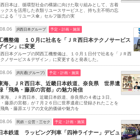
西日本は、循環型社会の構築に向けた取り組みとして、古着
ボックスを活用した衣類リユースサービスと、持ち主不明の忘
傘による「リユース傘」セルフ販売の実
08.06
JR西日本グループ
予定・計画・施策
工機整備 １０月に社名を「ＪＲ西日本テクノサービス
ザイン」に変更
西日本グループの関西工機整備は、１０月１日付で社名を「ＪＲ西
テクノサービス＆デザイン」に変更すると発表した。
08.06
JR共通(グループ)
予定・計画・施策
東海、ＪＲ西日本、近畿日本鉄道、奈良県 世界遺
録「飛鳥・藤原の宮都」の魅力発信
東海、ＪＲ西日本、近畿日本鉄道、奈良県の４者は３日、
鳥・藤原の宮都」が７月２６日に世界遺産に登録されたことを
、飛鳥・藤原エリアの文化的価値や魅力を
08.06
民鉄・公営・三セク
予定・計画・施策
日本鉄道 ラッピング列車「四神ライナー」デビュ