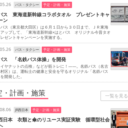
05.26
バス・タクシー
予定・計画・施策
バス 東海道新幹線コラボタオル プレゼントキャ
ーン
バス（東京都大田区）は６月１日から３０日まで、ＪＲ東海
イアップして、「東海道新幹線×はとバス オリジナル今昔タオ
プレゼントキャンペーンを実施する。
05.26
バス・タクシー
予定・計画・施策
バス 「名鉄バス体操」を開発
イヤナットの点検」などが筋トレに！――。名鉄バス（名古
中村区）は、運転士の健康と安全を守るオリジナル「名鉄バス
」を開発した。
定・計画・施策
一覧を見る
08.06
JR西日本
予定・計画・施策
西日本 衣類と傘のリユース実証実験 循環型社会
へ