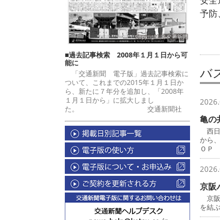
安全
予防
■過去記事検索 2008年１月１日から可
能に
バ
「交通新聞 電子版」過去記事検索に
ついて、これまでの2015年１月１日か
ら、新たに７年分を追加し、「2008年
１月１日から」に拡大しまし
2026.
た。 交通新聞社
亀の
西日
から
ＯＰ
2026.
京阪
京阪
を結