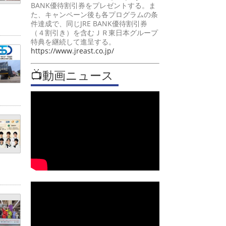
BANK優待割引券をプレゼントする。ま
た、キャンペーン後も各プログラムの条
件達成で、同じJRE BANK優待割引券
（４割引き）を含むＪＲ東日本グループ
特典を継続して進呈する。
https://www.jreast.co.jp/
📺動画ニュース