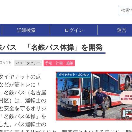
詳細検索
ログイン
運営
鉄バス 「名鉄バス体操」を開発
05.26
バス・タクシー
予定・計画・施策
イヤナットの点
などが筋トレに！
。名鉄バス（名古屋
村区）は、運転士の
と安全を守るオリジ
「名鉄バス体操」を
した。バス運転士の