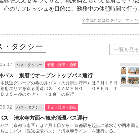
運転を支える体づくりと、職業病ともいえる肩こり・腰
、心のリフレッシュを目的に、勤務中の休憩時間で行う
全文読むにはログインしてくだ
ス・タクシー
一覧を見る
06.02
バス・タクシー
予定・計画・施策
井バス 別府でオープントップバス運行
本鉄道グループの亀の井バス（大分県別府市）は７月１８日
、別府エリアを巡る周遊バス「ＫＡＭＥＮＯＩ ＯＰＥＮ Ｔ
 ＢＵＳ～ゆのかぜ～」（１台）の運行
06.02
バス・タクシー
予定・計画・施策
バス 清水寺方面へ観光循環バス運行
バス（京都市南区）は７月１日から、京都駅を起点に清水寺や西本願
ぶおこしバス（観光循環バス）「清水寺ライン」を運行する。