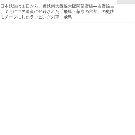
日本鉄道は１日から、近鉄南大阪線大阪阿部野橋―吉野線吉
で、７月に世界遺産に登録された「飛鳥・藤原の宮都」の史跡
をモチーフにしたラッピング列車「飛鳥