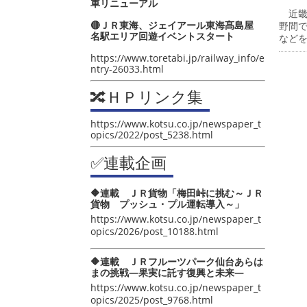
車リニューアル
近畿
🔴ＪＲ東海、ジェイアール東海髙島屋
野間
名駅エリア回遊イベントスタート
など
https://www.toretabi.jp/railway_info/e
ntry-26033.html
🔀ＨＰリンク集
https://www.kotsu.co.jp/newspaper_t
opics/2022/post_5238.html
✅連載企画
🔶連載 ＪＲ貨物「梅田峠に挑む～ＪＲ
貨物 プッシュ・プル運転導入～」
https://www.kotsu.co.jp/newspaper_t
opics/2026/post_10188.html
🔶連載 ＪＲフルーツパーク仙台あらは
まの挑戦―果実に託す復興と未来―
https://www.kotsu.co.jp/newspaper_t
opics/2025/post_9768.html