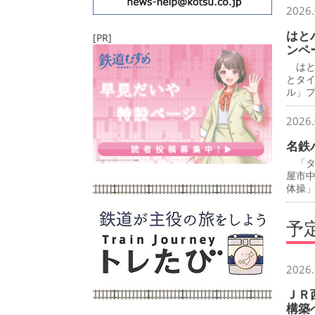
2026.
はと
[PR]
ンペ
はと
とタ
ル」
2026.
名鉄
「タ
屋市
体操
予
2026.
ＪＲ
構築