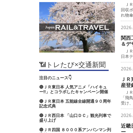
ＪＲ
回収
れ物
2026.
関西
＆デ
ＪＲ
日本
📶トレたび×交通新聞
2026.
注目のニュース👇
ＪＲ
産登
🔴ＪＲ東日本 人気アニメ「ハイキュ
ー‼」とコラボしたキャンペーン開催
ＪＲ
「飛
🔴ＪＲ東日本 五能線全線開通９０周年
受け
記念式典
2026.
🔴ＪＲ西日本 「山口ＤＣ」観光列車で
盛り上げ
近畿
🔴ＪＲ四国 ８０００系アンパンマン列
ー