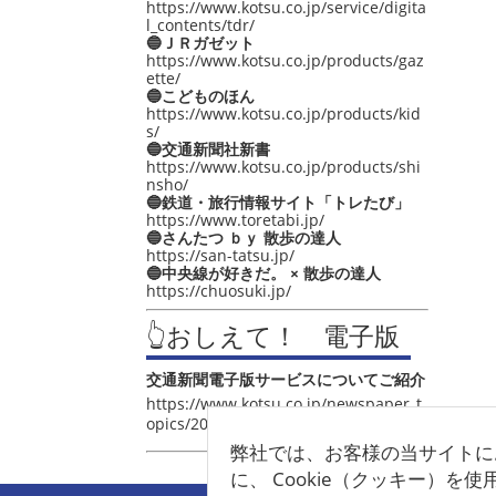
https://www.kotsu.co.jp/service/digita
l_contents/tdr/
🔵ＪＲガゼット
https://www.kotsu.co.jp/products/gaz
ette/
🔵こどものほん
https://www.kotsu.co.jp/products/kid
s/
🔵交通新聞社新書
https://www.kotsu.co.jp/products/shi
nsho/
🔵鉄道・旅行情報サイト「トレたび」
https://www.toretabi.jp/
🔵さんたつ ｂｙ 散歩の達人
https://san-tatsu.jp/
🔵中央線が好きだ。 × 散歩の達人
https://chuosuki.jp/
👆おしえて！ 電子版
交通新聞電子版サービスについてご紹介
https://www.kotsu.co.jp/newspaper_t
opics/2021/post_4048.html
弊社では、お客様の当サイトに
に、 Cookie（クッキー）を