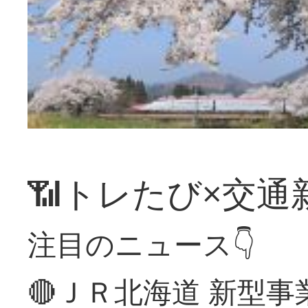
📶トレたび×交通
注目のニュース👇
🔴ＪＲ北海道 新型