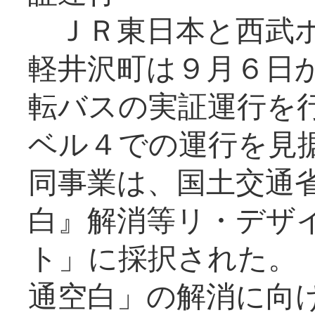
ＪＲ東日本と西武ホ
軽井沢町は９月６日か
転バスの実証運行を
ベル４での運行を見
同事業は、国土交通
白』解消等リ・デザ
ト」に採択された。
通空白」の解消に向