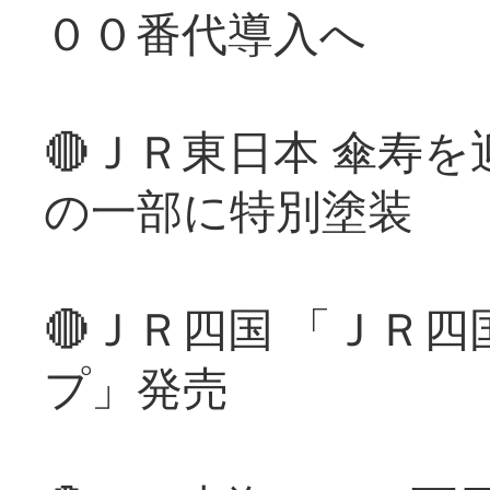
００番代導入へ
🔴ＪＲ東日本 傘寿
の一部に特別塗装
🔴ＪＲ四国 「ＪＲ
プ」発売