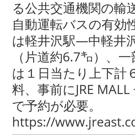
る公共交通機関の輸
自動運転バスの有効
は軽井沢駅―中軽井
（片道約6.7㌔）、
は１日当たり上下計
料、事前にJRE MA
で予約が必要。
https://www.jreast.co