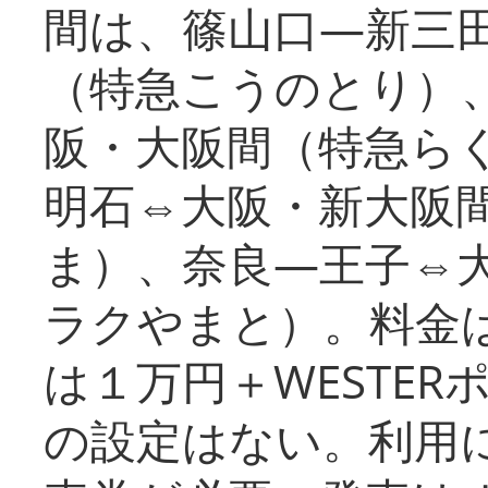
間は、篠山口―新三
（特急こうのとり）
阪・大阪間（特急ら
明石⇔大阪・新大阪
ま）、奈良―王子⇔
ラクやまと）。料金
は１万円＋WESTER
の設定はない。利用