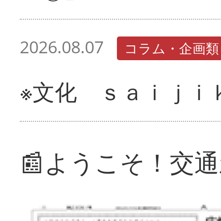
2026.08.07
コラム・企画類
※文化 ｓａｉｊｉ
📰ようこそ！交