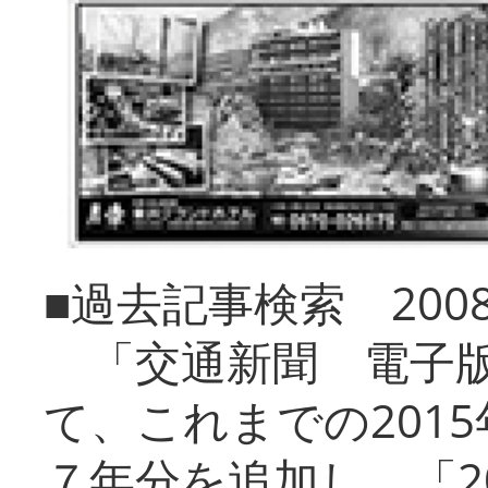
■過去記事検索 20
「交通新聞 電子版
て、これまでの201
７年分を追加し、「2